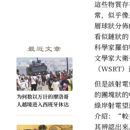
這些物質存
常，似乎像
層球狀分佈
看似鏈狀的
科學家羅伯
最近文章
文學家大衛
（WSRT
但是該射電
的團塊狀的
为何数以万计的摩洛哥
綠岸射電望遠
人越境进入西班牙休达
介紹：“較
其辨認出來