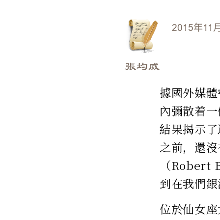
2015年11
張均威
據國外媒體
內彌散着一
結果揭示了
之前，還沒
（Robert
到在我們銀
位於仙女座