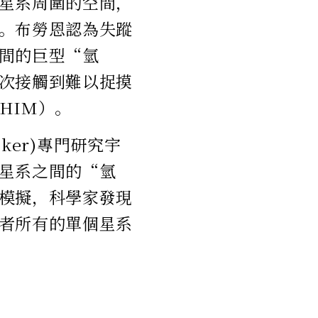
星系周圍的空間，
。布勞恩認為失蹤
間的巨型“氫
次接觸到難以捉摸
HIM）。
iker)專門研究宇
星系之間的“氫
模擬，科學家發現
者所有的單個星系