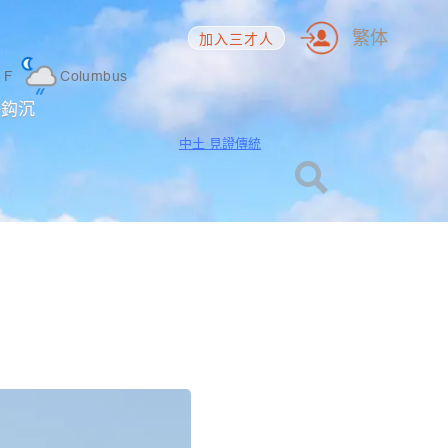
繁体
加入三才人
6
F
Columbus
海鈎沉
中土 見證傳統