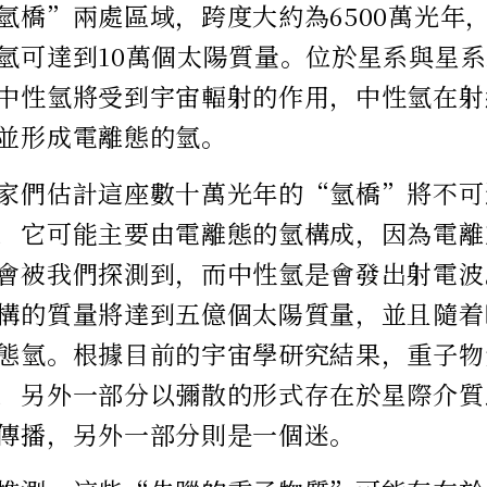
氫橋”兩處區域，跨度大約為6500萬光年
氫可達到10萬個太陽質量。位於星系與星
中性氫將受到宇宙輻射的作用，中性氫在射
並形成電離態的氫。
家們估計這座數十萬光年的“氫橋”將不可
，它可能主要由電離態的氫構成，因為電離
會被我們探測到，而中性氫是會發出射電波
構的質量將達到五億個太陽質量，並且隨着
態氫。根據目前的宇宙學研究結果，重子物
，另外一部分以彌散的形式存在於星際介質
傳播，另外一部分則是一個迷。