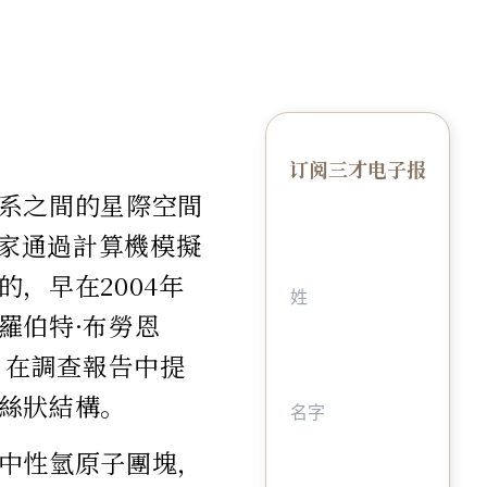
订阅三才电子报
系之間的星際空間
學家通過計算機模擬
，早在2004年
羅伯特·布勞恩
er）在調查報告中提
絲狀結構。
中性氫原子團塊，