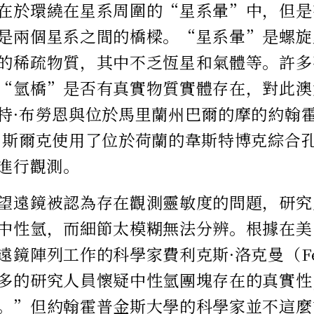
在於環繞在星系周圍的“星系暈”中，但是
是兩個星系之間的橋樑。“星系暈”是螺旋
的稀疏物質，其中不乏恆星和氣體等。許多
“氫橋”是否有真實物質實體存在，對此澳
特·布勞恩與位於馬里蘭州巴爾的摩的約翰
·斯爾克使用了位於荷蘭的韋斯特博克綜合
）進行觀測。
望遠鏡被認為存在觀測靈敏度的問題，研究
中性氫，而細節太模糊無法分辨。根據在美
鏡陣列工作的科學家費利克斯·洛克曼（Feli
多的研究人員懷疑中性氫團塊存在的真實性
。”但約翰霍普金斯大學的科學家並不這麼