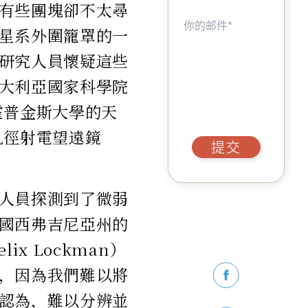
有些團塊卻不太尋
星系外圍籠罩的一
研究人員懷疑這些
大利亞國家科學院
霍普金斯大學的天
孔徑射電望遠鏡
提交
人員探測到了微弱
國西弗吉尼亞州的
x Lockman）
，因為我們難以將
認為，難以分辨並