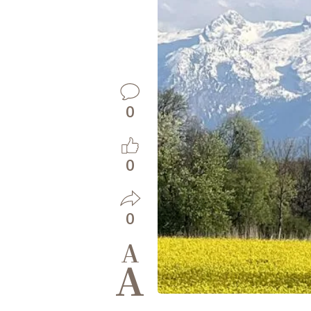
0
0
0
A
A