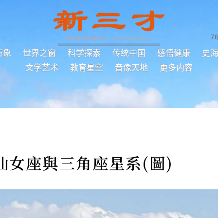
7
万象
世界之窗
科学探索
传统中国
感悟健康
史
文学艺术
教育星空
音像天地
更多内容
仙女座與三角座星系(圖)