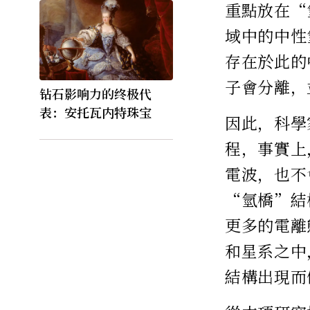
重點放在“
域中的中性
存在於此的
子會分離，
钻石影响力的终极代
表：安托瓦内特珠宝
因此，科學
程，事實上
電波，也不
“氫橋”結
更多的電離
和星系之中
結構出現而