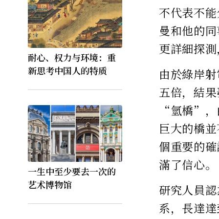
不代表不能
曼和他的同
更詳細探測
耐心、权力与环境：重
新思考中国人的特质
由於綠岸射
五倍，結果
“氫橋”，
巨大的橋並
個重要的確
滿了信心。
一生中至少要去一次的
艺术博物馆
研究人員認
系，長達達