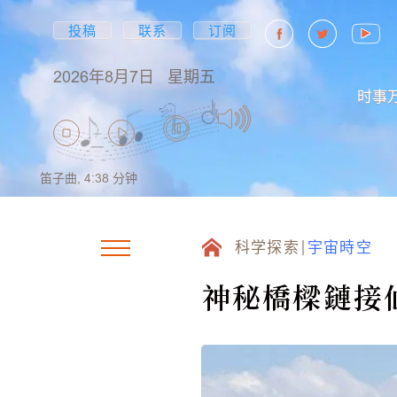
投稿
联系
订阅
2026年8月7日
星期五
时事
笛子曲,
4:38
分钟
科学探索
宇宙時空
神秘橋樑鏈接