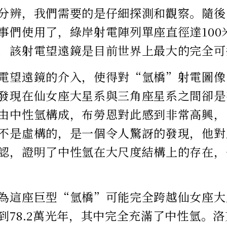
分辨，我們需要的是仔細探測和觀察。隨後
事們使用了，綠岸射電陣列單座直徑達100
，該射電望遠鏡是目前世界上最大的完全可
電望遠鏡的介入，使得對“氫橋”射電圖像
發現在仙女座大星系與三角座星系之間卻是
由中性氫構成，布勞恩對此感到非常高興，
不是虛構的，是一個令人驚訝的發現，他對
認，證明了中性氫在大尺度結構上的存在，
為這座巨型“氫橋”可能完全跨越仙女座大
到78.2萬光年，其中完全充滿了中性氫。