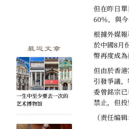
但在昨日單
60％，與
根據外媒報
於中國8月
最近文章
幣再度成為
但由於香港
引發爭議，
委曾銘宗已
一生中至少要去一次的
禁止，但投
艺术博物馆
（责任编辑