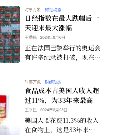
时事万象
｜
财经动态
日经指数在最大跌幅后一
天迎来最大涨幅
王季民
2024年8月6日
正在法国巴黎举行的奥运会
有许多纪录被打破，现在日
本的股市也在前一天刚破纪
录的大跌之后，今天迎来破
时事万象
｜
财经动态
纪录的涨幅。
食品成本占美国人收入超
过11%，为33年来最高
王季民
2024年2月23日
美国人要花费11.3%的收入
在食物上，这是33年来的
最高金额。这是自1991年以