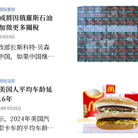
福祉的漠视连结在一
国际要闻
而，对贪婪的细微观
或將因俄羅斯石油
，它可能并不完全有
加徵更多關稅
尤其是在当前经济的
5年8月6日
。
政部长斯科特·贝森
中国，如果中国继续
罗斯石油，也可能面
关税。
财经动态
美国人平均车龄延
.6年
24年5月22日
示，2024年美国汽
型卡车的平均车龄升
的12.6年，比202