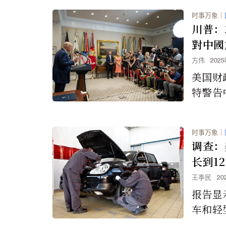
对他人
时事万象
｜
起。然
川普：
察揭示
對中國
害的，
方伟
202
背景下
美国财
特警告
购买俄
临新的
时事万象
｜
调查：
长到12
王季民
20
报告显
车和轻
至创纪录