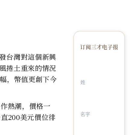
订阅三才电子报
發台灣對這個新興
風捲土重來的情況
漲幅，幣值更創下今
炒作熱潮，價格一
直200美元價位徘