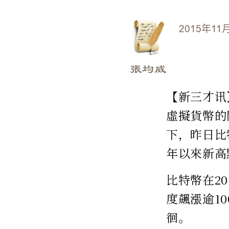
2015年11
張均威
【新三才讯
虛擬貨幣的
下，昨日比
年以來新高
比特幣在2
度飆漲逾1
徊。