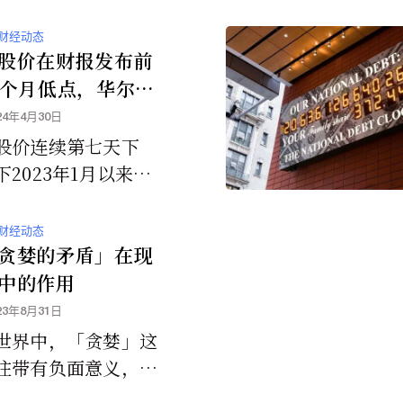
财经动态
股价在财报发布前
5个月低点，华尔街
价、裁员
24年4月30日
股价连续第七天下
2023年1月以来的
平，周末进一步降价
人们对该公司周二发
财经动态
季度收益报告的担
贪婪的矛盾」在现
中的作用
23年8月31日
世界中，「贪婪」这
往带有负面意义，人
与过度自私、剥削和