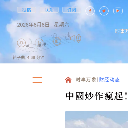
投稿
联系
订阅
2026年8月8日
星期六
时事
笛子曲,
4:38
分钟
时事万象
财经动态
中國炒作瘋起