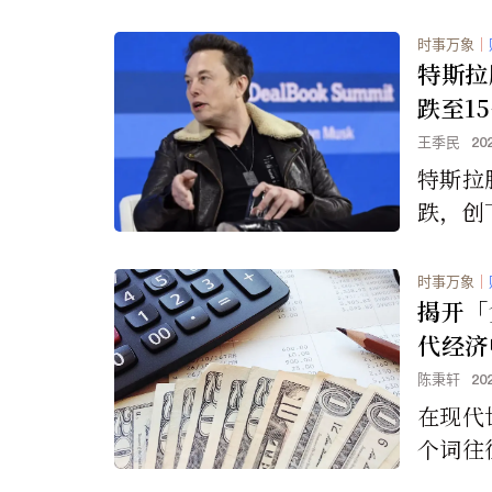
时事万象
｜
特斯拉
跌至1
担心降
王季民
20
特斯拉
跌，创下
最低水
加剧了
时事万象
｜
布第一
揭开「
忧。
代经济
陈秉轩
20
在现代
个词往
们将它