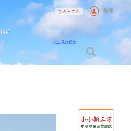
繁体
加入三才人
海鈎沉
中土 見證傳統