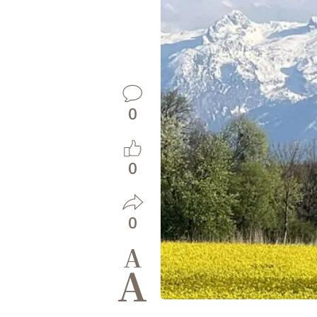
0
0
0
A
A