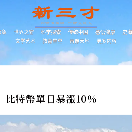
万象
世界之窗
科学探索
传统中国
感悟健康
史
文学艺术
教育星空
音像天地
更多内容
！比特幣單日暴漲10％