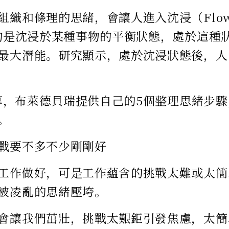
組織和條理的思緒，會讓人進入沈浸（Flo
指的是沈浸於某種事物的平衡狀態，處於這種
最大潛能。研究顯示，處於沈浸狀態後，人
z報導，布萊德貝瑞提供自己的5個整理思緒步
。
戰要不多不少剛剛好
工作做好，可是工作蘊含的挑戰太難或太簡
被凌亂的思緒壓垮。
會讓我們茁壯，挑戰太艱鉅引發焦慮，太簡