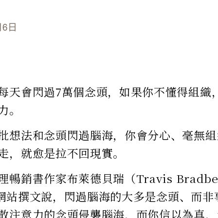
月6日
每天會閃過7萬個念頭，如果你不懂得組織
力。
批想法和念頭閃過腦海，你會分心、毫無組
走，就愈是拉不回現實。
暢銷書作家布萊德貝瑞（Travis Bradbe
dIn網站撰文說，閃過腦海的大多是念頭、而
散注意力的念頭侵襲腦海，而你信以為真，