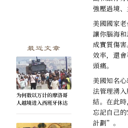
強壓過境、
美國國家老化研
讓你腦海和
成實質傷害
最近文章
效率，還會
頭痛。
美國知名心理
法管理湧入
为何数以万计的摩洛哥
結。在此時
人越境进入西班牙休达
忘記自己的
計劃”。