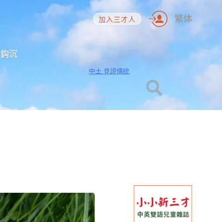
繁体
加入三才人
海鈎沉
中土 見證傳統