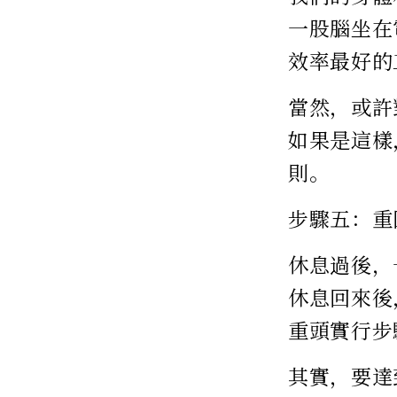
一股腦坐在
效率最好的
當然，或許
如果是這樣
則。
步驟五：重
休息過後，
休息回來後
重頭實行步
其實，要達