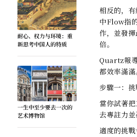
相反的，有
中Flow
作，並發揮
耐心、权力与环境：重
倍。
新思考中国人的特质
Quart
都效率滿滿
步驟一：挑
當你試著把
一生中至少要去一次的
去專註力並
艺术博物馆
適度的挑戰