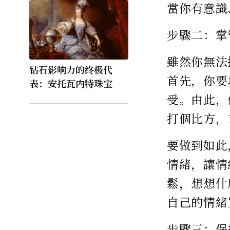
當你有意識
步驟二：掌
雖然你無法
钻石影响力的终极代
首先，你要
表：安托瓦内特珠宝
受。由此，
打個比方，
要做到如此
情緒，讓情
鬆，想想什
自己的情緒
步驟三：保