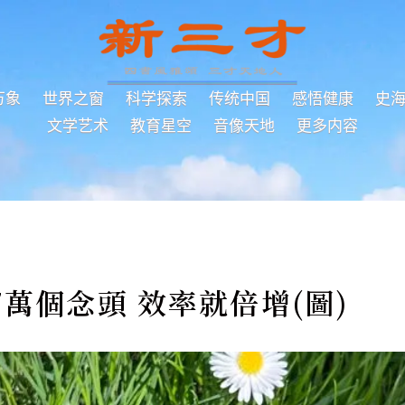
万象
世界之窗
科学探索
传统中国
感悟健康
史
文学艺术
教育星空
音像天地
更多内容
萬個念頭 效率就倍增(圖)