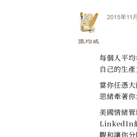
2015年11
張均威
每個人平均
自己的生產
當你任憑大
思緒牽著你
美國情緒管理
Linke
觀和讓你分