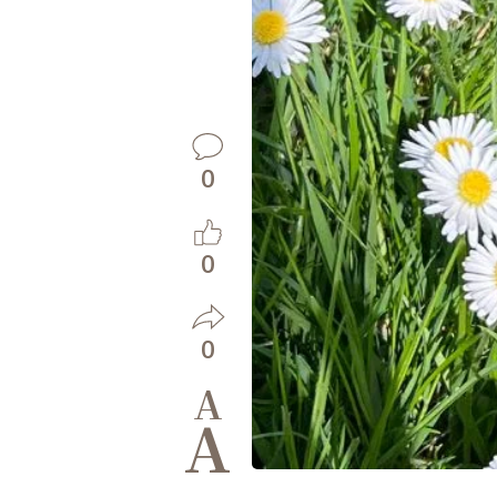
0
0
0
A
A