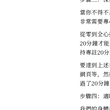
當你不得不
非常需要專
從零到全心
20分鐘才
持專註20
要達到上述
網頁等，然
過了20分
步驟四：適
我們的身體