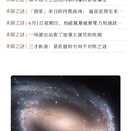
未解之謎
「独家」末日的终极战场： 福音派预见末
世；希腊僧侣预言以色列的进攻
未解之謎
6月1日星期日，地磁風暴威脅電力和通訊基
礎設施
未解之謎
一场演出治愈了加拿大演员的疾病
未解之謎
三才新语：星系旋转方向不对称之谜