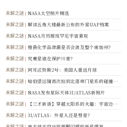
未解之謎
NASA太空照片精选
未解之謎
解读五角大楼最新公布的外星UAP档案
未解之謎
NASA月历展现罕见宇宙景观
未解之謎
橙县化学品泄漏是否会波及整个南加州？
未解之謎
究竟是谁在保护川普？
未解之謎
阿耳忒弥斯2号：美国人重返月球
未解之謎
哈伯望远镜首次拍到北落师门星系的碰撞与
爆炸
未解之謎
NASA发布星际天体3I/ATLAS新照片
未解之謎
【三才新语】穿越太阳系的火牆：宇宙边界
新启示
未解之謎
3I/ATLAS：外星人还是彗星？
未解之謎
南半球天空出现两颗闪耀的新星爆发