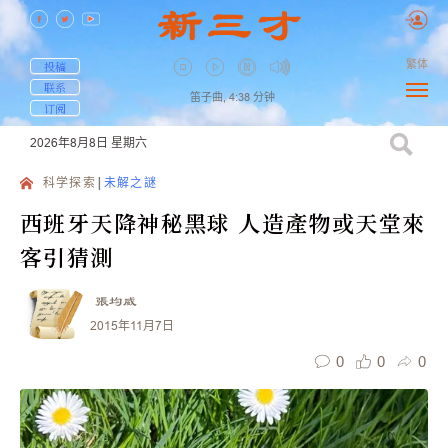
繁体
投稿
联系
笛子曲,
4:38
分钟
订阅
2026年8月8日
星期六
科学探索
未解之謎
西班牙天降神秘黑球 人造產物或天堂來
客引猜測
張均威
2015年11月7日
0
0
0