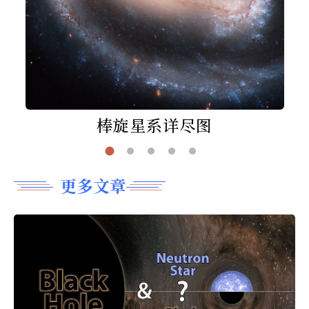
棒旋星系详尽图
更多文章