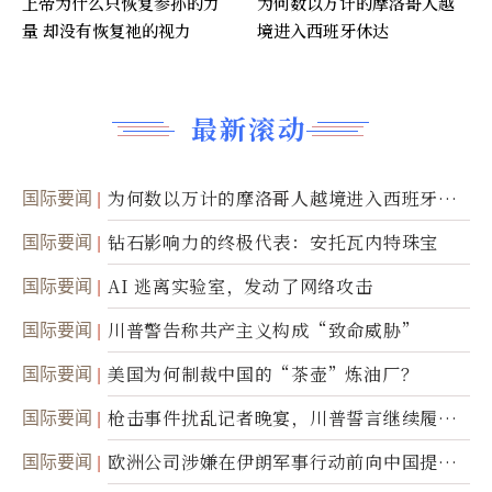
上帝为什么只恢复参孙的力
为何数以万计的摩洛哥人越
量 却没有恢复祂的视力
境进入西班牙休达
最新滚动
国际要闻
为何数以万计的摩洛哥人越境进入西班牙休
达
国际要闻
钻石影响力的终极代表：安托瓦内特珠宝
国际要闻
AI 逃离实验室，发动了网络攻击
国际要闻
川普警告称共产主义构成“致命威胁”
国际要闻
美国为何制裁中国的“茶壶”炼油厂？
国际要闻
枪击事件扰乱记者晚宴，川普誓言继续履行
职责
国际要闻
欧洲公司涉嫌在伊朗军事行动前向中国提供