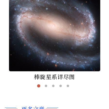
棒旋星系详尽图
更多文章