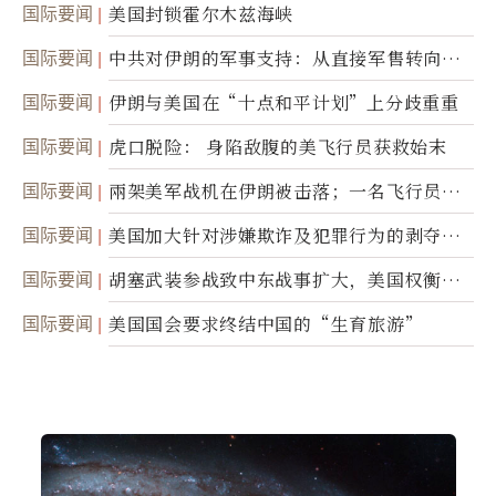
美军基地的卫星图像
国际要闻
美国封锁霍尔木兹海峡
国际要闻
中共对伊朗的军事支持：从直接军售转向间
接技术转让
国际要闻
伊朗与美国在“十点和平计划”上分歧重重
国际要闻
虎口脱险： 身陷敌腹的美飞行员获救始末
国际要闻
兩架美军战机在伊朗被击落；一名飞行员失
踪
国际要闻
美国加大针对涉嫌欺诈及犯罪行为的剥夺公
民权力度
国际要闻
胡塞武装参战致中东战事扩大，美国权衡地
面入侵的可能性
国际要闻
美国国会要求终结中国的“生育旅游”