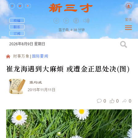
繁体
投稿
联系
笛子曲,
4:38
分钟
订阅
2026年8月9日
星期日
时事万象
国际要闻
崔龙海遇到大麻烦 或遭金正恩处决(图)
張均威
2015年11月11日
0
0
0