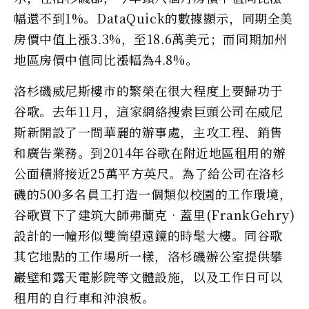
幅還不到1%。DataQuick的數據顯示，同期全美
房價中值上漲3.3%，至18.6萬美元；而同期加州
地區房價中值同比漲幅為4.8%。
洛杉磯威尼斯樓市的繁榮在很大程度上要歸功于
谷歌。去年11月，這家網絡搜索巨頭公司在威尼
斯新開設了一間華麗的辦事處，主攻工程、銷售
和廣告業務。到2014年谷歌在附近地區租用的辦
公面積將接近25萬平方英尺。為了給公司在洛杉
磯的500多名員工打造一個類似校園的工作環境，
谷歌買下了建筑大師弗蘭克•蓋里(FrankGehry)
設計的一幢形似雙筒望遠鏡的時髦大樓。同谷歌
其它地點的工作場所一樣，洛杉磯辦公室提供攀
巖壁和露天電影院等文體設施，以及工作日可以
租用的自行車和沖浪板。