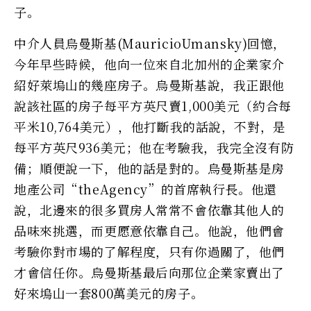
子。
中介人員烏曼斯基(MauricioUmansky)回憶，
今年早些時候，他向一位來自北加州的企業家介
紹好萊塢山的幾座房子。烏曼斯基說，我正跟他
說該社區的房子每平方英尺賣1,000美元（約合每
平米10,764美元），他打斷我的話說，不對，是
每平方英尺936美元；他在考驗我，我完全沒有防
備；順便說一下，他的話是對的。烏曼斯基是房
地產公司“theAgency”的首席執行長。他還
說，北邊來的很多買房人常常不會依靠其他人的
品味來挑選，而更愿意依靠自己。他說，他們會
考驗你對市場的了解程度，只有你過關了，他們
才會信任你。烏曼斯基最后向那位企業家賣出了
好來塢山一套800萬美元的房子。