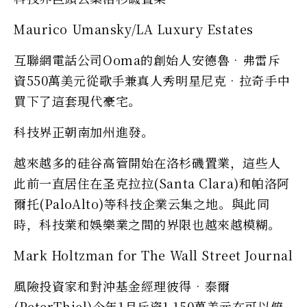
Maurico Umansky/LA Luxury Estates
互聯網電話公司Ooma的創始人安德魯•弗雷斥
資550萬美元從歌手兼真人秀明星尼克•拉奇手中
買下了這套現代豪宅。
科技界正朝南加州進發。
越來越多的硅谷高管開始在洛杉磯置業，這些人
此前一直居住在圣克拉拉(Santa Clara)和帕洛阿
爾托(PaloAlto)等科技企業云集之地。與此同
時，科技業和娛樂業之間的界限也越來越模糊。
Mark Holtzman for The Wall Street Journal
風險投資家和對沖基金經理彼得•泰爾
(PeterThiel)今年1月斥資1,150萬美元在可以俯