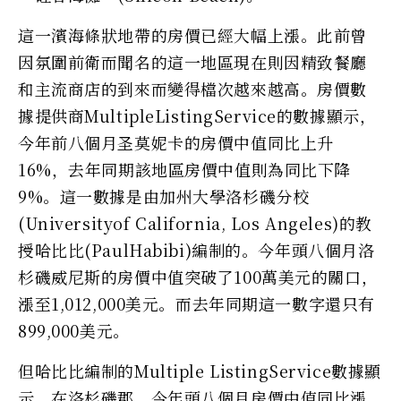
這一濱海條狀地帶的房價已經大幅上漲。此前曾
因氛圍前衛而聞名的這一地區現在則因精致餐廳
和主流商店的到來而變得檔次越來越高。房價數
據提供商MultipleListingService的數據顯示，
今年前八個月圣莫妮卡的房價中值同比上升
16%，去年同期該地區房價中值則為同比下降
9%。這一數據是由加州大學洛杉磯分校
(Universityof California, Los Angeles)的教
授哈比比(PaulHabibi)編制的。今年頭八個月洛
杉磯威尼斯的房價中值突破了100萬美元的關口，
漲至1,012,000美元。而去年同期這一數字還只有
899,000美元。
但哈比比編制的Multiple ListingService數據顯
示，在洛杉磯郡，今年頭八個月房價中值同比漲