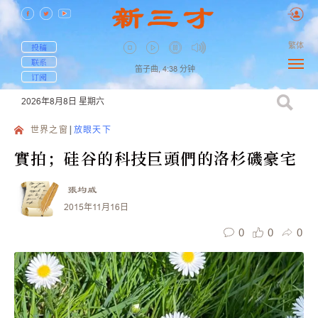
繁体
投稿
联系
笛子曲,
4:38
分钟
订阅
2026年8月8日
星期六
世界之窗
放眼天下
實拍；硅谷的科技巨頭們的洛杉磯豪宅
張均威
2015年11月16日
0
0
0