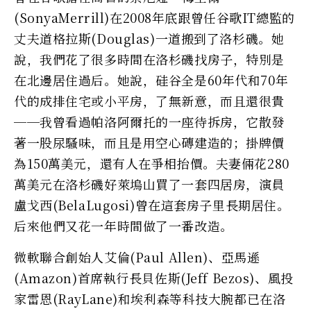
(SonyaMerrill)在2008年底跟曾任谷歌IT總監的
丈夫道格拉斯(Douglas)一道搬到了洛杉磯。她
說，我們花了很多時間在洛杉磯找房子，特別是
在北邊居住過后。她說，硅谷全是60年代和70年
代的成排住宅或小平房，了無新意，而且還很貴
──我曾看過帕洛阿爾托的一座待拆房，它散發
著一股尿騷味，而且是用空心磚建造的；掛牌價
為150萬美元，還有人在爭相抬價。夫妻倆花280
萬美元在洛杉磯好萊塢山買了一套四居房，演員
盧戈西(BelaLugosi)曾在這套房子里長期居住。
后來他們又花一年時間做了一番改造。
微軟聯合創始人艾倫(Paul Allen)、亞馬遜
(Amazon)首席執行長貝佐斯(Jeff Bezos)、風投
家雷恩(RayLane)和埃利森等科技大腕都已在洛