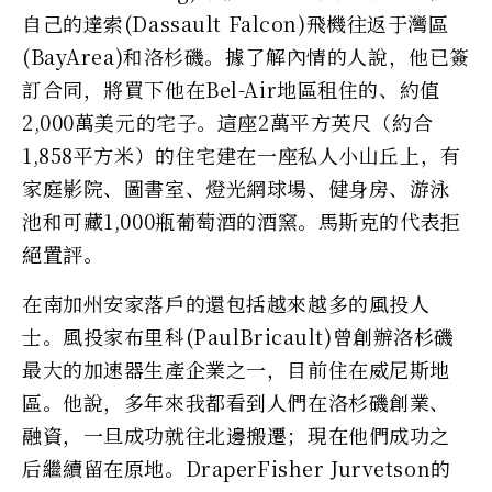
自己的達索(Dassault Falcon)飛機往返于灣區
(BayArea)和洛杉磯。據了解內情的人說，他已簽
訂合同，將買下他在Bel-Air地區租住的、約值
2,000萬美元的宅子。這座2萬平方英尺（約合
1,858平方米）的住宅建在一座私人小山丘上，有
家庭影院、圖書室、燈光網球場、健身房、游泳
池和可藏1,000瓶葡萄酒的酒窯。馬斯克的代表拒
絕置評。
在南加州安家落戶的還包括越來越多的風投人
士。風投家布里科(PaulBricault)曾創辦洛杉磯
最大的加速器生產企業之一，目前住在威尼斯地
區。他說，多年來我都看到人們在洛杉磯創業、
融資，一旦成功就往北邊搬遷；現在他們成功之
后繼續留在原地。DraperFisher Jurvetson的