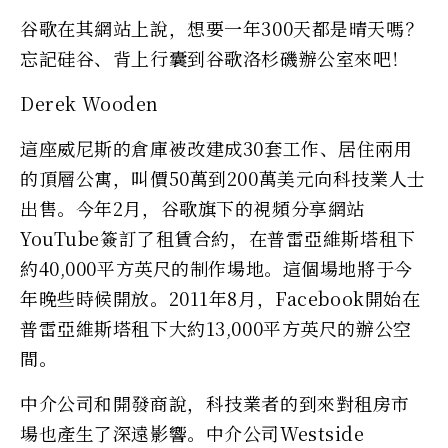
谷歌在其網站上說，想要一年300天都是晴天嗎？
忘記硅谷、背上行囊到谷歌洛杉磯辦公室來吧！
Derek Wooden
這座威尼斯的倉庫被改建成30套工作、居住兩用
的頂層公寓，叫價50萬到200萬美元向科技業人士
出售。今年2月，谷歌旗下的視頻分享網站
YouTube簽訂了租賃合約，在普雷亞維斯塔租下
約40,000平方英尺的制作場地。這個場地將于今
年晚些時候開放。2011年8月，Facebook開始在
普雷亞維斯塔租下大約13,000平方英尺的辦公空
間。
中介公司和開發商說，科技業者的到來對租房市
場也產生了深遠影響。中介公司Westside