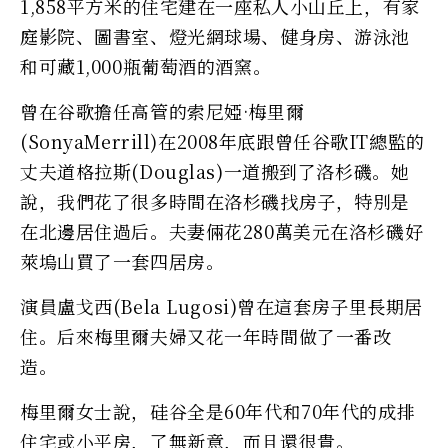
1,858平方米的住宅建在一座私人小山丘上，有家
庭影院、圖書室、燈光網球場、健身房、游泳池
和可藏1,000瓶葡萄酒的酒窯。
曾在谷歌擔任高管的索尼婭·梅里爾
(SonyaMerrill)在2008年底跟曾任谷歌IT總監的
丈夫道格拉斯(Douglas)一道搬到了洛杉磯。她
說，我們花了很多時間在洛杉磯找房子，特別是
在北邊居住過后。夫妻倆花280萬美元在洛杉磯好
萊塢山買了一套四居房。
演員盧戈西(Bela Lugosi)曾在這套房子里長期居
住。后來梅里爾夫婦又花一年時間做了一番改
造。
梅里爾女士說，硅谷全是60年代和70年代的成排
住宅或小平房，了無新意，而且還很貴。