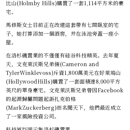
比山(Holmby Hills)購置了一套1,114平方米的豪
宅。
馬修斯女士目前正在改建這套帶有七間臥室的宅
子，她打算添加一個酒窖，并在泳池旁蓋一座小
屋。
在洛杉磯置業的不僅僅有硅谷科技精英。去年夏
天，文克萊沃斯兄弟倆(Cameron and
TylerWinklevoss)斥資1,800萬美元在好萊塢山
(HollywoodHills)購置了一套面積達8,000平方
英尺的單身豪宅。文克萊沃斯兄弟曾因Facebook
的起源歸屬問題起訴扎克伯格
(MarkZuckerberg)而名聞天下，他們最近成立
了一家風險投資公司。
科技界巨頭云集洛杉磯置業