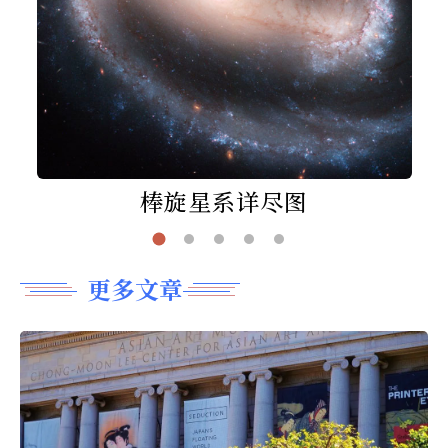
棒旋星系详尽图
更多文章