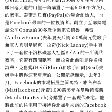
瞰日落大道的山崖一角購置了一套6,000平方英尺
的豪宅。泰爾是貝寶(PayPal)的聯合創始人，也
是Facebook最早的一位投資者。創立了互聯網電
話公司Ooma的30多歲企業家安德魯•弗雷
(AndrewFrame)去年夏天斥資550萬美元從歌手
兼真人秀明星尼克•拉奇(Nick Lachey)手中買
下了一套位于洛杉磯富人社區BelAir的一所現代
豪宅，它帶有四間臥室。而拉奇此前則是從名模
海蒂•克魯姆(HeidiKlum)和歌手西爾(Seal)夫
婦手中購得這套房產的。公開記錄顯示，去年3
月，Facebook的市場拓展主管馬特•雅各布森
(MattJacobson)斥資1,090萬美元在曼哈頓海灘
(ManhattanBeach)旁購置了一套現代豪宅。他
將此前的住宅用于接待從北加州來訪的Facebook