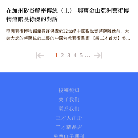
在加州矽谷解密傳統（上）-與舊金山亞洲藝術博
物館館長徐傑的對話
亞洲藝術博物館館長許傑攝於12世紀中國觀世音菩薩雕像前，大
慈大悲的菩薩位於三樓的中國佛教藝術畫廊 【新三才首发】美...
1
2
3
4
5
…
投稿须知
关于我们
联系我们
三才人注册
三才精品店
免费电子期刊