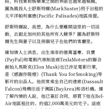
時，科技業和娛樂業之間的界限也越來越模糊。
圖為風投人士舒斯特爾(MarkSuster)用于出租的
太平洋帕利塞德(Pacific Palisades)地區房屋。
舒斯特爾說，我想，為什么要離開這里的一切活
動，去跟北加州的其他所有人競爭？圖為舒斯特
爾先生與妻子以及兩個兒子在他們的客廳里。
據知情人士消息，出生南非的億萬富豪、貝寶
(PayPal)和電動汽車制造商TeslaMotors的聯合
創始人馬斯克(Elon Musk)也已涉足電影行業，
是《感謝你吸煙》(Thank You forSmoking)等
影片的出品人。他經常乘坐自己的達索(Dassault
Falcon)飛機往返于灣區(BayArea)和洛杉磯。據
了解內情的人說，他已簽訂合同，將買下他在Bel-
Air地區租住的、約值2,000萬美元的宅子。這座