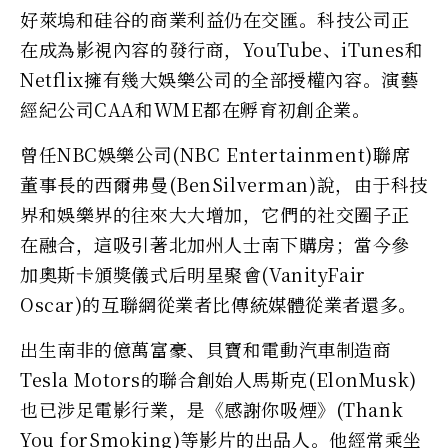
好萊塢和硅谷的商業利益仍在交匯。科技公司正
在成為影視內容的發行商，YouTube、iTunes和
Netflix擁有幾大娛樂公司的全部授權內容。演藝
經紀公司CAA和WME都在孵育初創企業。
曾任NBC娛樂公司(NBC Entertainment)聯席
董事長的西爾弗曼(BenSilverman)說，由于科技
界和娛樂界的往來大大增加，它們的社交圈子正
在融合，這吸引著北加州人士南下購房；當今參
加奧斯卡頒獎儀式后明星聚會(VanityFair
Oscar)的互聯網從業者比傳統媒體從業者還多。
出生南非的億萬富豪、貝寶和電動汽車制造商
Tesla Motors的聯合創始人馬斯克(ElonMusk)
也已涉足電影行業，是《感謝你吸煙》(Thank
You forSmoking)等影片的出品人。他經常乘坐