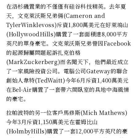
在洛杉磯置業的不僅僅有硅谷科技精英。去年夏
天，文克萊沃斯兄弟倆(Cameron and
TylerWinklevoss)斥資1,800萬美元在好萊塢山
(HollywoodHills)購置了一套面積達8,000平方
英尺的單身豪宅。文克萊沃斯兄弟曾因Facebook
的起源歸屬問題起訴扎克伯格
(MarkZuckerberg)而名聞天下，他們最近成立
了一家風險投資公司。電腦公司Gateway的聯合
創始人韋特(TedWaitt)今年6月斥資1,400萬美元
在Bel-Air購置了一套帶六間臥室的具地中海風情
的豪宅。
拉帕波特的另一位客戶馬修斯(Mich Mathews)
今年3月斥資1,150萬美元在霍姆比山
(HolmbyHills)購置了一套12,000平方英尺的豪