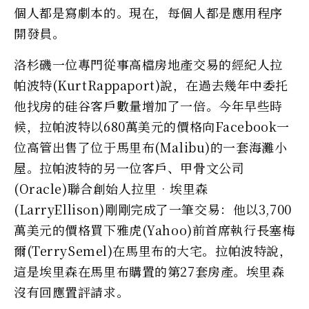
個人都是寫劇本的。現在，每個人都是應用程序
開發員。
洛杉磯一位專門從事高檔房地產交易的經紀人拉
帕波特(KurtRappaport)說，在過去幾年中委托
他找房的硅谷客戶數量增加了一倍。今年早些時
候，拉帕波特以680萬美元的價格向Facebook一
位高管出售了位于馬里布(Malibu)的一套海灘小
屋。拉帕波特的另一位客戶、甲骨文公司
(Oracle)聯合創始人拉里•埃里森
(LarryEllison)剛剛完成了一筆交易：他以3,700
萬美元的價格買下雅虎(Yahoo)前首席執行長塞梅
爾(TerrySemel)在馬里布的大宅。拉帕波特說，
這是埃里森在馬里布購置的第27套房產。埃里森
沒有回應置評請求。