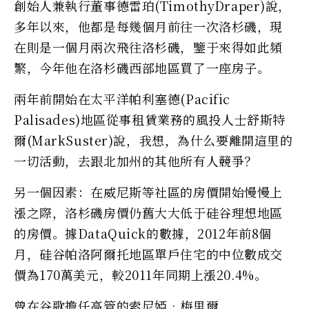
創始人兼執行董事德雷珀(TimothyDraper)說，
多年以來，他都是每幾個月前往一次洛杉磯，現
在則是一個月兩次飛往洛杉磯，鑒于來得如此頻
繁，今年他在洛杉磯西部地區買了一座房子。
兩年前開始在太平洋帕利塞德(Pacific
Palisades)地區從事租賃業務的風投人士舒斯特
爾(MarkSuster)說，我想，為什么要離開這里的
一切活動，去跟北加州的其他所有人競爭？
另一個因素：在威尼斯等社區的房價開始慢慢上
漲之際，洛杉磯房價仍舊大大低于硅谷理想地區
的房價。據DataQuick的數據，2012年前8個
月，硅谷帕洛阿爾托地區單戶住宅的中位數成交
價為170萬美元，較2011年同期上漲20.4%。
曾在谷歌擔任高管的索尼婭•梅里爾