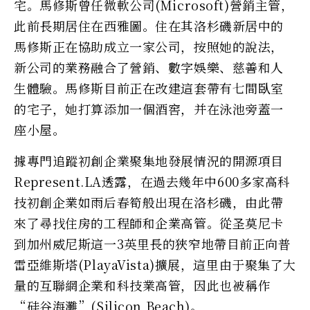
宅。馬修斯曾任微軟公司(Microsoft)營銷主管，
此前長期居住在西雅圖。住在其洛杉磯新居中的
馬修斯正在協助成立一家公司，按照她的說法，
新公司的業務融合了營銷、數字娛樂、慈善和人
生體驗。馬修斯目前正在改建這套帶有七間臥室
的宅子，她打算添加一個酒窖，并在泳池旁蓋一
座小屋。
據專門追蹤初創企業聚集地發展情況的開源項目
Represent.LA透露，在過去幾年中600多家高科
技初創企業如雨后春筍般出現在洛杉磯，由此帶
來了尋找住房的工程師和企業高管。從圣莫尼卡
到加州威尼斯這一3英里長的狹窄地帶目前正向普
雷亞維斯塔(PlayaVista)擴展，這里由于聚集了大
量的互聯網企業和科技業高管，因此也被稱作
“硅谷海灘”(Silicon Beach)。