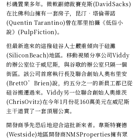
杉磯置業多年。微軟副總裁賽克斯(DavidSacks)
在比佛利山擁有一套房子，昆汀•塔倫蒂諾
(Quentin Tarantino)曾在那里拍攝《低俗小
說》(PulpFiction)。
但最新進來的這撥硅谷人士嚴重傾向于硅灘
(SiliconBeach)地區。移動視頻分享公司Viddy
的辦公室位于威尼斯，與谷歌的辦公室只隔一個
街區。該公司首席執行長及聯合創始人奧布里安
(BrettO’Brien)說，約五分之一的新員工都已從
硅谷搬遷過來。Viddy另一位聯合創始人奧維茨
(ChrisOvitz)在今年1月份花160萬美元在威尼斯
主干道買了一套頂層公寓。
開發商爭先恐后地迎合這批新來者。韋斯特賽德
(Westside)地區開發商NMSProperties擁有眾