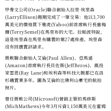
甲骨文公司(Oracle)聯合創始人拉里·埃里森
(LarryEllison)剛剛完成了一筆交易：他以3,700
萬美元的價格買下雅虎(Yahoo)前首席執行長塞梅
爾(TerrySemel)在馬里布的大宅。拉帕波特說，
這是埃里森在馬里布購置的第27處房產。埃里森
沒有回應置評請求。
微軟聯合創始人艾倫(Paul Allen)、亞馬遜
(Amazon)首席執行長貝佐斯(JeffBezos)、風投
家雷恩(Ray Lane)和埃利森等科技大腕都已在洛
杉磯置業多年。圖為艾倫的比佛利山豪宅的航拍
照片。
曾任微軟公司(Microsoft)營銷主管的馬修斯
(MichMathews)今年3月斥資1,150萬美元在霍姆