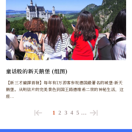
童话般的新天鹅堡 (组图)
【新三才編譯首發】每年有1万游客参观德国最著名的城堡-新天
鹅堡。从明信片的完美景色到国王路德维希二世的神秘生活，这
座...
1
2
3
4
5
…