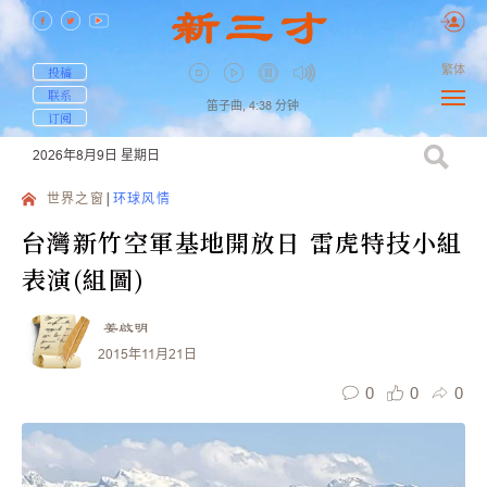
繁体
投稿
联系
笛子曲,
4:38
分钟
订阅
2026年8月9日
星期日
世界之窗
环球风情
台灣新竹空軍基地開放日 雷虎特技小組
表演(組圖)
姜啟明
2015年11月21日
0
0
0