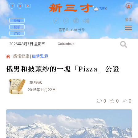
72
F
|
C
繁体
投稿
联系
笛子曲,
4:38
分钟
订阅
2026年8月7日
星期五
Columbus
感悟健康
幽情雅趣
俄男和披頭紗的一塊「Pizza」公證
張均威
2015年11月22日
0
0
0