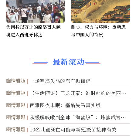
为何数以万计的摩洛哥人越
耐心、权力与环境：重新思
境进入西班牙休达
考中国人的特质
最新滚动
幽情雅趣
一场塞翁失马的汽车抛锚记
幽情雅趣
【生活随语】三龙开泰：准时赴约的美丽震
撼
幽情雅趣
西雅图夜未眠：塞翁失马真实版
幽情雅趣
从缓解咳嗽到全球“淘蜜热”：蜂蜜成为健
康产业前沿商品
幽情雅趣
10名儿童死亡可能与新冠疫苗接种有关