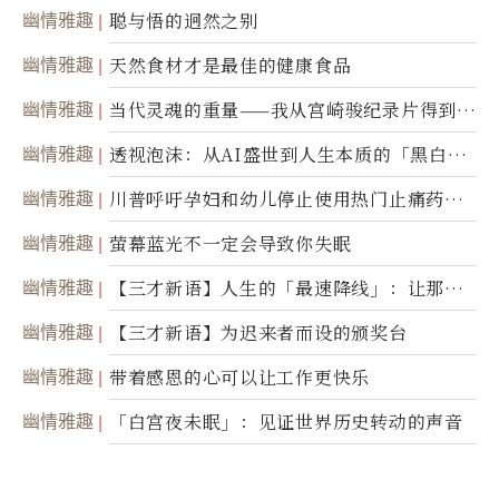
幽情雅趣
聪与悟的迥然之别
幽情雅趣
天然食材才是最佳的健康食品
幽情雅趣
当代灵魂的重量——我从宫崎骏纪录片得到的
省思
幽情雅趣
透视泡沫：从AI盛世到人生本质的「黑白一
瞬」
幽情雅趣
川普呼吁孕妇和幼儿停止使用热门止痛药泰
诺
幽情雅趣
萤幕蓝光不一定会导致你失眠
幽情雅趣
【三才新语】人生的「最速降线」：让那道
光，带你滑向自己
幽情雅趣
【三才新语】为迟来者而设的颁奖台
幽情雅趣
带着感恩的心可以让工作更快乐
幽情雅趣
「白宫夜未眠」：见证世界历史转动的声音