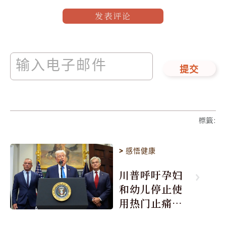
发表评论
提交
標籤
:
>
感悟健康
川普呼吁孕妇
和幼儿停止使
用热门止痛药
泰诺