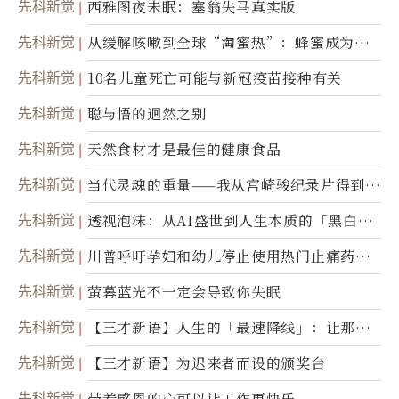
先科新觉
西雅图夜未眠：塞翁失马真实版
先科新觉
从缓解咳嗽到全球“淘蜜热”：蜂蜜成为健
康产业前沿商品
先科新觉
10名儿童死亡可能与新冠疫苗接种有关
先科新觉
聪与悟的迥然之别
先科新觉
天然食材才是最佳的健康食品
先科新觉
当代灵魂的重量——我从宫崎骏纪录片得到的
省思
先科新觉
透视泡沫：从AI盛世到人生本质的「黑白一
瞬」
先科新觉
川普呼吁孕妇和幼儿停止使用热门止痛药泰
诺
先科新觉
萤幕蓝光不一定会导致你失眠
先科新觉
【三才新语】人生的「最速降线」：让那道
光，带你滑向自己
先科新觉
【三才新语】为迟来者而设的颁奖台
先科新觉
带着感恩的心可以让工作更快乐