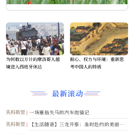
为何数以万计的摩洛哥人越
耐心、权力与环境：重新思
境进入西班牙休达
考中国人的特质
最新滚动
先科新觉
一场塞翁失马的汽车抛锚记
先科新觉
【生活随语】三龙开泰：准时赴约的美丽震
撼