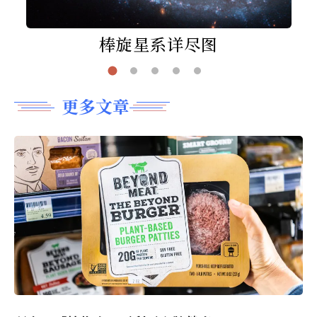
棒旋星系详尽图
更多文章