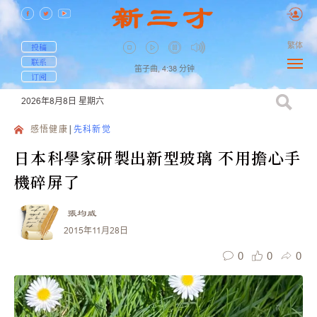
繁体
投稿
联系
笛子曲,
4:38
分钟
订阅
2026年8月8日
星期六
感悟健康
先科新觉
日本科學家研製出新型玻璃 不用擔心手
機碎屏了
張均威
2015年11月28日
0
0
0