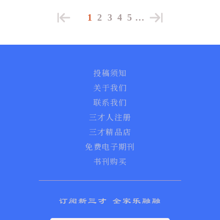
且未经 FDA 上市前授权。
1
2
3
4
5
…
投稿须知
关于我们
联系我们
三才人注册
三才精品店
免费电子期刊
书刊购买
订阅新三才 全家乐融融