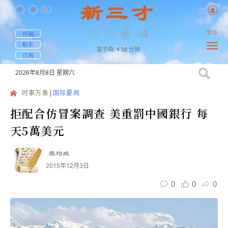
繁体
投稿
联系
笛子曲,
4:38
分钟
订阅
2026年8月8日
星期六
时事万象
国际要闻
拒配合仿冒案調查 美重罰中國銀行 每
天5萬美元
張均威
2015年12月3日
0
0
0