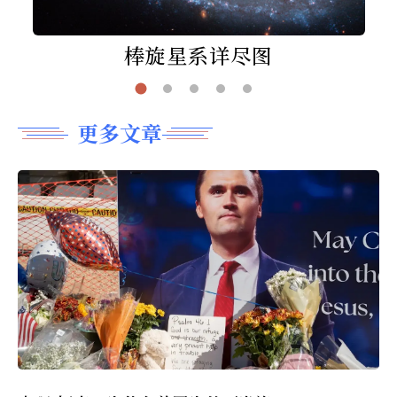
棒旋星系详尽图
更多文章