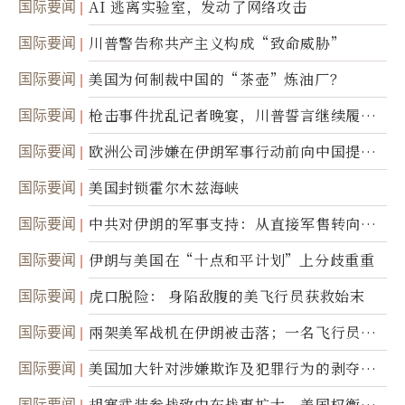
国际要闻
AI 逃离实验室，发动了网络攻击
国际要闻
川普警告称共产主义构成“致命威胁”
国际要闻
美国为何制裁中国的“茶壶”炼油厂？
国际要闻
枪击事件扰乱记者晚宴，川普誓言继续履行
职责
国际要闻
欧洲公司涉嫌在伊朗军事行动前向中国提供
美军基地的卫星图像
国际要闻
美国封锁霍尔木兹海峡
国际要闻
中共对伊朗的军事支持：从直接军售转向间
接技术转让
国际要闻
伊朗与美国在“十点和平计划”上分歧重重
国际要闻
虎口脱险： 身陷敌腹的美飞行员获救始末
国际要闻
兩架美军战机在伊朗被击落；一名飞行员失
踪
国际要闻
美国加大针对涉嫌欺诈及犯罪行为的剥夺公
民权力度
国际要闻
胡塞武装参战致中东战事扩大，美国权衡地