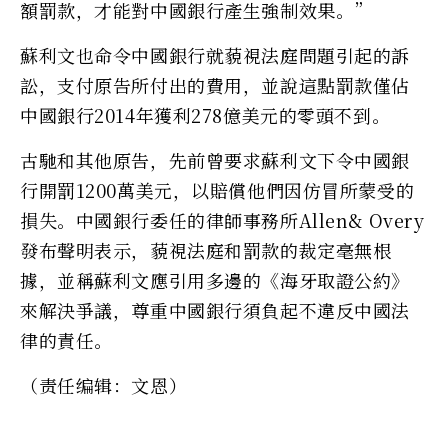
額罰款，才能對中國銀行產生強制效果。”
蘇利文也命令中國銀行就藐視法庭問題引起的訴
訟，支付原告所付出的費用，並說這點罰款僅佔
中國銀行2014年獲利278億美元的零頭不到。
古馳和其他原告，先前曾要求蘇利文下令中國銀
行開罰1200萬美元，以賠償他們因仿冒所蒙受的
損失。中國銀行委任的律師事務所Allen& Overy
發布聲明表示，藐視法庭和罰款的裁定毫無根
據，並稱蘇利文應引用多邊的《海牙取證公約》
來解決爭議，尊重中國銀行須負起不違反中國法
律的責任。
（责任编辑：文恩）