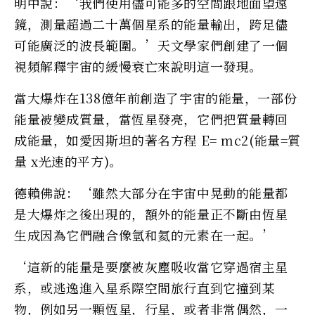
明中說：‘我們使用儘可能多的空間跟地面望遠
鏡，測量超過二十萬個星系的能量輸出，跨足儘
可能廣泛的波長範圍。’天文學家們創建了一個
視頻解釋宇宙的緩慢衰亡來說明這一發現。
當大爆炸在138億年前創造了宇宙的能量，一部份
能量被變成質量，當恆星發亮，它們把質量轉回
成能量，如愛因斯坦的著名方程 E= mc2(能量=質
量 x光速的平方)。
德賴佛說：‘雖然大部分在宇宙中晃動的能量都
是大爆炸之後出現的，額外的能量正不斷由恆星
生成因為它們融合像氫和氦的元素在一起。’
‘這新的能量是要麼被灰塵吸收當它穿過宿主星
系，或逃逸進入星系際空間旅行直到它撞到某
物，例如另一顆恆星，行星，或者非常偶然，一