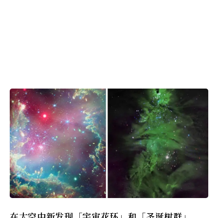
在太空中新发现「宇宙花环」和「圣诞树群」