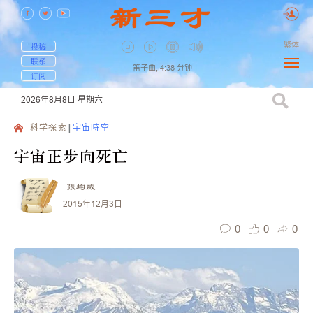
繁体
投稿
联系
笛子曲,
4:38
分钟
订阅
2026年8月8日
星期六
科学探索
宇宙時空
宇宙正步向死亡
張均威
2015年12月3日
0
0
0