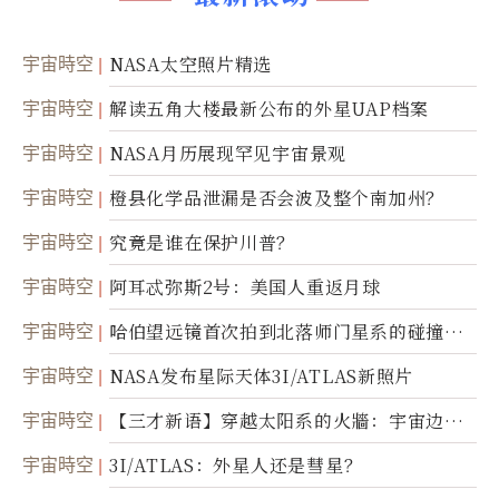
宇宙時空
NASA太空照片精选
宇宙時空
解读五角大楼最新公布的外星UAP档案
宇宙時空
NASA月历展现罕见宇宙景观
宇宙時空
橙县化学品泄漏是否会波及整个南加州？
宇宙時空
究竟是谁在保护川普？
宇宙時空
阿耳忒弥斯2号：美国人重返月球
宇宙時空
哈伯望远镜首次拍到北落师门星系的碰撞与
爆炸
宇宙時空
NASA发布星际天体3I/ATLAS新照片
宇宙時空
【三才新语】穿越太阳系的火牆：宇宙边界
新启示
宇宙時空
3I/ATLAS：外星人还是彗星？