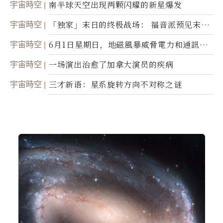
宇宙時空
南半球天空出现两颗闪耀的新星爆发
宇宙時空
「独家」末日的终极战场： 福音派预见末
世；希腊僧侣预言以色列的进攻
宇宙時空
6月1日星期日，地磁風暴威脅電力和通訊基
礎設施
宇宙時空
一场演出治愈了加拿大演员的疾病
宇宙時空
三才新语：星系旋转方向不对称之谜