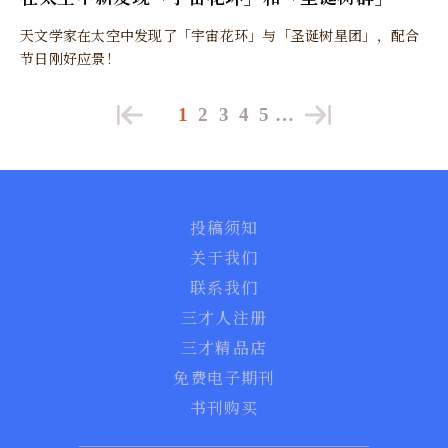
天文学家在太空中发现了「宇宙花环」与「圣诞树星团」，配合
节日刚好应景！
1
2
3
4
5
…
投稿须知
关于我们
联系我们
三才人注册
三才精品店
免费电子期刊
书刊购买