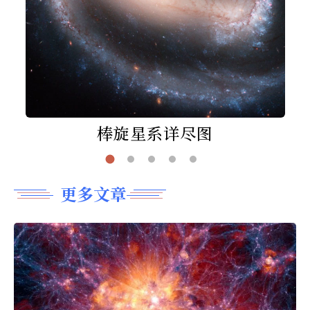
棒旋星系详尽图
更多文章