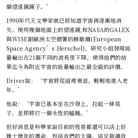
個望遠鏡鏡子。’
1990年代天文學家就已經知道宇宙再逐漸地消
失。使用幾個地面上的望遠鏡,和NASA的GALEX
與WISE跟歐洲太空總署的赫歇爾(European
Space Agency’s Herschel)，研究小組發現能
量輸出在21個不同的波長里下降，使得他們的結
果迄今為附近宇宙的能量輸出之最全面的評價。
Driver說：‘宇宙將從這裡衰退，輕輕地進入老
年。’
他說：‘宇宙已基本坐在沙發上，拉起一條毯
子，並即將打一個永恆的瞌睡。’
但好消息是科學家說目前的恆星都還可以活上好
幾十億年的壽命，包括我們的太陽。這足夠讓我