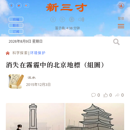
繁体
投稿
联系
笛子曲,
4:38
分钟
订阅
2026年8月9日
星期日
科学探索
环境保护
消失在霧霾中的北京地標（組圖）
汪水
2015年12月3日
0
0
0