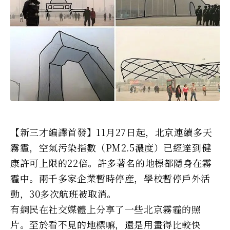
【新三才編譯首發】11月27日起，北京連續多天
霧霾，空氣污染指數（PM2.5濃度）已經達到健
康許可上限的22倍。許多著名的地標都隱身在霧
霾中。兩千多家企業暫時停産，學校暫停戶外活
動，30多次航班被取消。
有網民在社交媒體上分享了一些北京霧霾的照
片。至於看不見的地標嘛，還是用畫得比較快