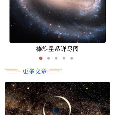
棒旋星系详尽图
更多文章