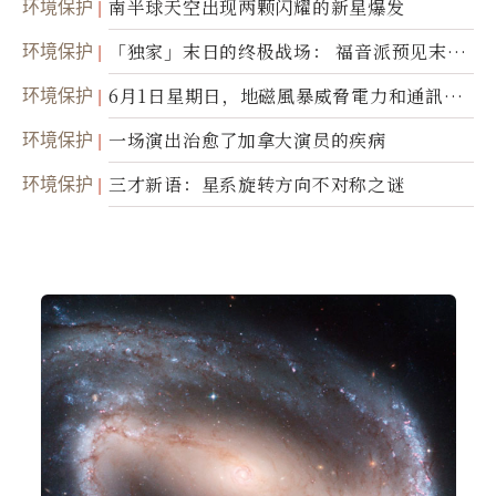
环境保护
南半球天空出现两颗闪耀的新星爆发
环境保护
「独家」末日的终极战场： 福音派预见末
世；希腊僧侣预言以色列的进攻
环境保护
6月1日星期日，地磁風暴威脅電力和通訊基
礎設施
环境保护
一场演出治愈了加拿大演员的疾病
环境保护
三才新语：星系旋转方向不对称之谜