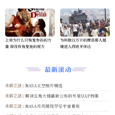
上帝为什么只恢复参孙的力
为何数以万计的摩洛哥人越
量 却没有恢复祂的视力
境进入西班牙休达
最新滚动
未解之謎
NASA太空照片精选
未解之謎
解读五角大楼最新公布的外星UAP档案
未解之謎
NASA月历展现罕见宇宙景观