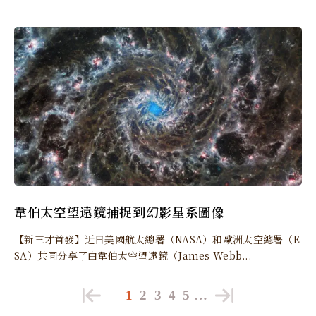
韋伯太空望遠鏡捕捉到幻影星系圖像
【新三才首發】近日美國航太總署（NASA）和歐洲太空總署（E
SA）共同分享了由韋伯太空望遠鏡（James Webb...
1
2
3
4
5
…