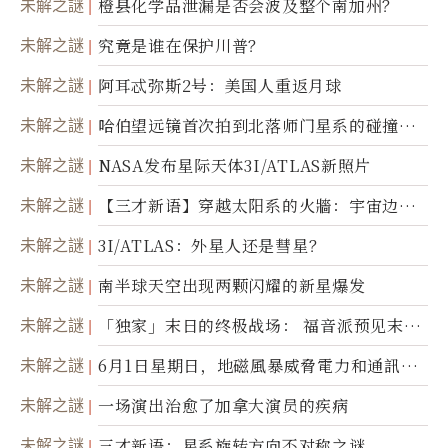
未解之謎
橙县化学品泄漏是否会波及整个南加州？
未解之謎
究竟是谁在保护川普？
未解之謎
阿耳忒弥斯2号：美国人重返月球
未解之謎
哈伯望远镜首次拍到北落师门星系的碰撞与
爆炸
未解之謎
NASA发布星际天体3I/ATLAS新照片
未解之謎
【三才新语】穿越太阳系的火牆：宇宙边界
新启示
未解之謎
3I/ATLAS：外星人还是彗星？
未解之謎
南半球天空出现两颗闪耀的新星爆发
未解之謎
「独家」末日的终极战场： 福音派预见末
世；希腊僧侣预言以色列的进攻
未解之謎
6月1日星期日，地磁風暴威脅電力和通訊基
礎設施
未解之謎
一场演出治愈了加拿大演员的疾病
未解之謎
三才新语：星系旋转方向不对称之谜