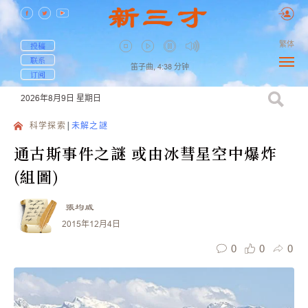
繁体
投稿
联系
笛子曲,
4:38
分钟
订阅
2026年8月9日
星期日
科学探索
未解之謎
通古斯事件之謎 或由冰彗星空中爆炸
(組圖)
張均威
2015年12月4日
0
0
0