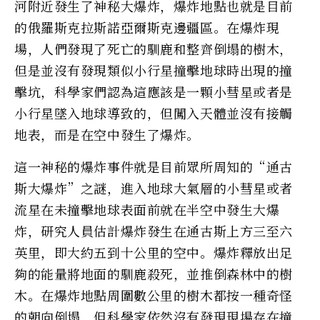
河附近發生了神秘大爆炸，爆炸地點也就是目前
的俄羅斯克拉斯諾亞爾斯克邊疆區。在爆炸現
場，人們發現了死亡的馴鹿和整齊倒塌的樹木，
但是並沒有發現類似小行星撞擊地球時出現的撞
擊坑，科學家們認為這應該是一顆小彗星或者是
小行星墜入地球導致的，但闖入天體並沒有接觸
地表，而是在空中發生了爆炸。
這一神秘的爆炸事件就是目前眾所周知的“通古
斯大爆炸”之謎，進入地球大氣層的小彗星或者
流星在未撞擊地球表面前就在半空中發生大爆
炸，研究人員估計爆炸發生在通古斯上方三至六
英里，即大約五到十公里的空中。爆炸釋放出足
夠的能量將地面的馴鹿殺死，並推倒森林中的樹
木。在爆炸地點周圍數公里的樹木都按一種奇怪
的朝向倒塌，但科學家依然沒有發現現場存在撞