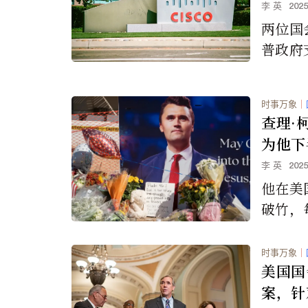
的诉讼
李 英
202
两位国
普政府
司协助
学员的
时事万象
｜
高法院
查理·
序。
为他下
李 英
202
他在美
破竹，
人前来
营的频
时事万象
｜
的跟随
美国国
很多美
案，针