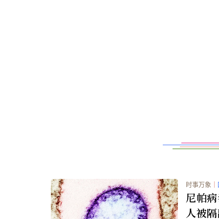
时事万象
｜
尼帕病
人被隔