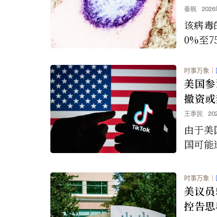
秦枫
202
该病毒
0%至
的治疗
时事万象
｜
美国参
撤资或
签署立
王季民
20
由于美
国可能透
国人的
法案已
时事万象
｜
过，并
美议员
署立法
控告思