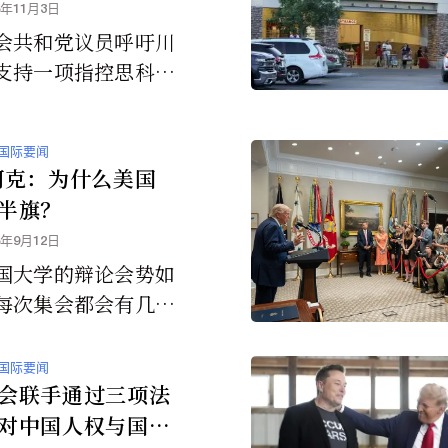
5年11月3日
会共和党议员呼吁川
支持一项指控思科公
中国政府迫害法轮功
诉讼，并要求美国最
国际要闻
允许案件进入审理程
柯克：为什么美国
半旗？
5年9月12日
国大学的辩论会势如
每次集会都会有几千
参与或者辩论。他经
道与广播拥有着巨大
国际要闻
者，他的精神理念为
会联手通过三项法
国年轻人破开了人生
对中国人权与国家