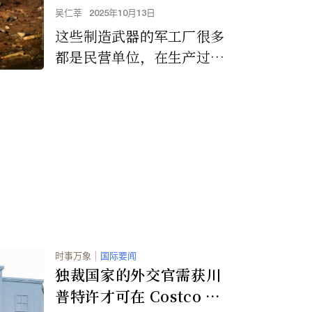
吴仁莘
2025年10月13日
这些制造武器的军工厂很多
都是民营单位，在生产过程
中稍有不慎就会造成逆天大
祸。
时事万象
｜
国际要闻
独裁国家的外交官需获川
普特许才可在 Costco 购