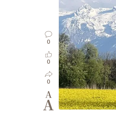
0
0
0
A
A