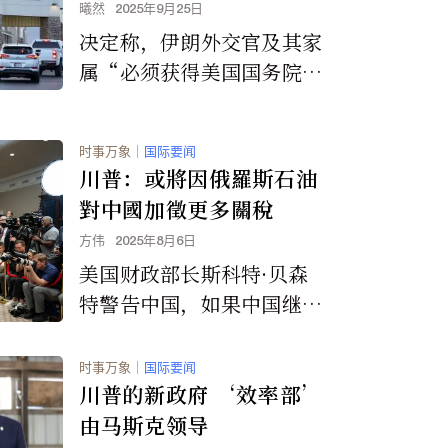
物
曦然
2025年9月25日
决定称，伊朗外交官及其家
属“必须获得美国国务院的
批准才能：获得或以其他方
式保留美国任何批发俱乐部
时事万象
｜
国际要闻
商店的会员资格，包括但不
川普：或將因俄羅斯石油
限于好市多 (Costco)、山
對中國加徵更多關稅
姆会员商店 (Sam’s Clu
方伟
2025年8月6日
b) 或 BJ’s 批发俱乐部，
美国财政部长斯科特·贝森
以及通过任何方式从这些批
特警告中国，如果中国继续
发俱乐部商店购买商品。”
购买俄罗斯石油，也可能面
临新的关税。
时事万象
｜
国际要闻
川普的新政府 ‘效率部’
由马斯克领导