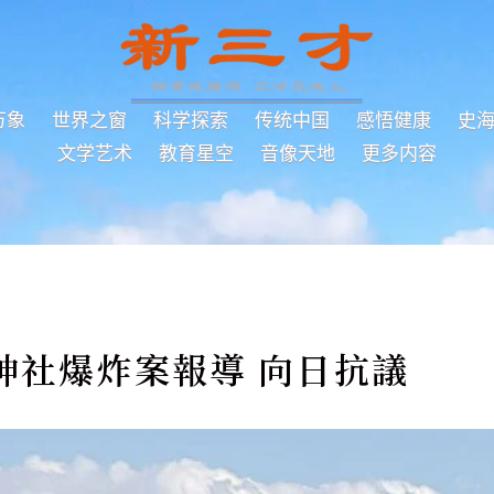
万象
世界之窗
科学探索
传统中国
感悟健康
史
文学艺术
教育星空
音像天地
更多内容
神社爆炸案報導 向日抗議