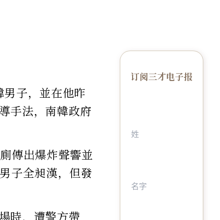
订阅三才电子报
韓男子，並在他昨
導手法，南韓政府
男廁傳出爆炸聲響並
韓男子全昶漢，但發
場時，遭警方帶