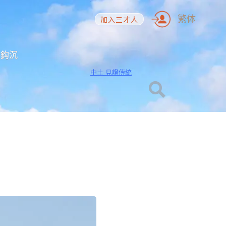
繁体
加入三才人
海鈎沉
中土 見證傳統