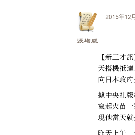
2015年12
張均威
【新三才訊
天搭機抵達
向日本政府
據中央社報
竄起火苗一
現他當天就
昨天上午，