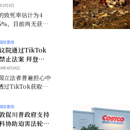
6年2月2日
的致死率估计为4
75%，目前尚无获批
方法。
国际要闻
议院通过TikTok
禁止法案 拜登将
法
24年4月25日
国立法者普遍担心中
过TikTok获取美
数据或监视他们，该
迅速获得参众两院通
国际要闻
将由美国总统拜登签
敦促川普政府支持
。
科协助迫害法轮功