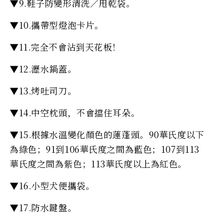
▼9.鞋子防變形清洗／甩乾袋。
▼10.攜帶型燈泡卡片。
▼11.完全不會沾到天花板！
▼12.瀝水鍋蓋。
▼13.烤吐司刀。
▼14.中空枕頭，不會擋住耳朵。
▼15.根據水溫變化顏色的蓮蓬頭。90華氏度以下
為綠色；91到106華氏度之間為藍色；107到113
華氏度之間為紫色；113華氏度以上為紅色。
▼16.小型犬便攜袋。
▼17.防水鍵盤。