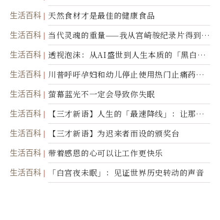
生活百科
天然食材才是最佳的健康食品
生活百科
当代灵魂的重量——我从宫崎骏纪录片得到的
省思
生活百科
透视泡沫：从AI盛世到人生本质的「黑白一
瞬」
生活百科
川普呼吁孕妇和幼儿停止使用热门止痛药泰
诺
生活百科
萤幕蓝光不一定会导致你失眠
生活百科
【三才新语】人生的「最速降线」：让那道
光，带你滑向自己
生活百科
【三才新语】为迟来者而设的颁奖台
生活百科
带着感恩的心可以让工作更快乐
生活百科
「白宫夜未眠」：见证世界历史转动的声音