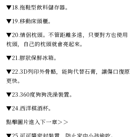
▼18.拖鞋型飲料儲存器。
▼19.移動床頭櫃。
▼20.情侶枕頭。不管距離多遠，只要對方也使用
枕頭，自己的枕頭就會亮起來。
▼21.膠狀保鮮冰箱。
▼22.3D列印外骨骼，能夠代替石膏，讓傷口復原
更快。
▼23.360度狗狗洗澡裝置。
▼24.西洋棋酒杯。
點擊圖片進入下一章＞＞
▼25.可可醬密封裝置，防止家中小孩偷吃。