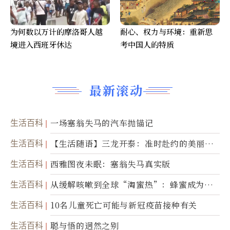
为何数以万计的摩洛哥人越
耐心、权力与环境：重新思
境进入西班牙休达
考中国人的特质
最新滚动
生活百科
一场塞翁失马的汽车抛锚记
生活百科
【生活随语】三龙开泰：准时赴约的美丽震
撼
生活百科
西雅图夜未眠：塞翁失马真实版
生活百科
从缓解咳嗽到全球“淘蜜热”：蜂蜜成为健
康产业前沿商品
生活百科
10名儿童死亡可能与新冠疫苗接种有关
生活百科
聪与悟的迥然之别