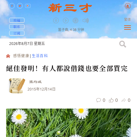
繁体
投稿
联系
笛子曲,
4:38
分钟
订阅
2026年8月7日
星期五
感悟健康
生活百科
絕佳發明！有人都說借錢也要全部買完
張均威
2015年12月14日
0
0
0