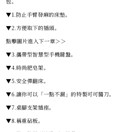
包。
▼1.防止手臂發麻的床墊。
▼2.方便取下的插頭。
點擊圖片進入下一章＞＞
▼3.攜帶型智慧型手機鍵盤。
▼4.時尚肥皂架。
▼5.安全彈翻床。
▼6.讓你可以「一點不漏」的特製可可醬刀。
▼7.桌腳支架插座。
▼8.稱重砧板。