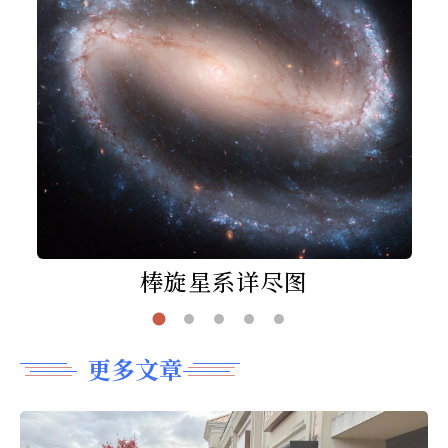
棒旋星系详尽图
更多文章