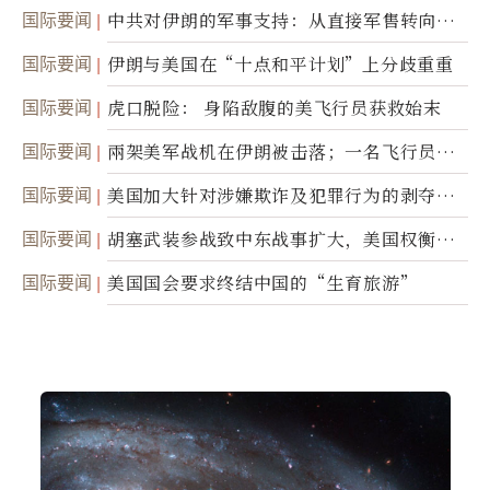
国际要闻
中共对伊朗的军事支持：从直接军售转向间
接技术转让
国际要闻
伊朗与美国在“十点和平计划”上分歧重重
国际要闻
虎口脱险： 身陷敌腹的美飞行员获救始末
国际要闻
兩架美军战机在伊朗被击落；一名飞行员失
踪
国际要闻
美国加大针对涉嫌欺诈及犯罪行为的剥夺公
民权力度
国际要闻
胡塞武装参战致中东战事扩大，美国权衡地
面入侵的可能性
国际要闻
美国国会要求终结中国的“生育旅游”