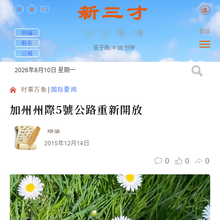
繁体
投稿
联系
笛子曲,
4:38
分钟
订阅
2026年8月10日
星期一
时事万象
国际要闻
加州州際5號公路重新開放
邓梁
2015年12月14日
0
0
0