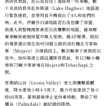
消防官員說，泥石流吞沒了道路和一些車輛，數
十名消防員奔赴休斯湖（Lake Hughes）地區進
行緊急援救，並使用直升機救出了4人和他們的
狗。此外，伊麗莎白湖地區泥石流包圍了房屋，
救援人員整晚搜索被泥石流襲擊的地區，確保廢
棄車輛和被困房屋中無人受困。據AP報導，相似
的場景還出現在加州58號公路的洛杉磯北方莫哈
韋 （Mojave）沙漠路段上，數百輛車子被困泥石
流中。加州高速公路巡邏隊官員說，有115輛小轎
車和75輛卡車被堵在Mojave和Tehachapi.之
間。
里奧納山谷（Leona Valley）受大雨襲擊最嚴
重，降水達每小時4-5英寸，風力可能達到了每小
時60英里。暴雨最後停止並向東移動，帶給了棕
櫚谷（Palmdale）創紀錄的降雨。