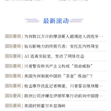
最新滚动
国际要闻
为何数以万计的摩洛哥人越境进入西班牙休
达
国际要闻
钻石影响力的终极代表：安托瓦内特珠宝
国际要闻
AI 逃离实验室，发动了网络攻击
国际要闻
川普警告称共产主义构成“致命威胁”
国际要闻
美国为何制裁中国的“茶壶”炼油厂？
国际要闻
枪击事件扰乱记者晚宴，川普誓言继续履行
职责
国际要闻
欧洲公司涉嫌在伊朗军事行动前向中国提供
美军基地的卫星图像
国际要闻
美国封锁霍尔木兹海峡