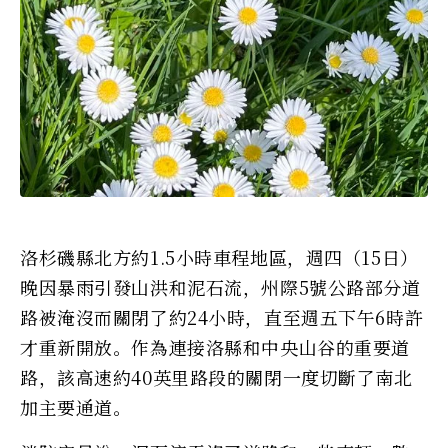
洛杉磯縣北方約1.5小時車程地區，週四（15日）
晚因暴雨引發山洪和泥石流，州際5號公路部分道
路被淹沒而關閉了約24小時，直至週五下午6時許
才重新開放。作為連接洛縣和中央山谷的重要道
路，該高速約40英里路段的關閉一度切斷了南北
加主要通道。