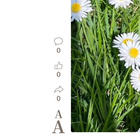
0
0
0
A
A