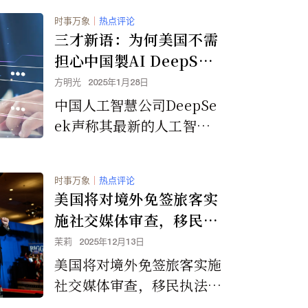
时事万象
｜
热点评论
三才新语：为何美国不需
担心中国製AI DeepSee
k？
方明光
2025年1月28日
中国人工智慧公司DeepSe
ek声称其最新的人工智慧
模型R1的性能与美国指标A
I公司OpenAI的ChatGPT
时事万象
｜
热点评论
相当。然而，我们真的需要
美国将对境外免签旅客实
担心吗？
施社交媒体审查，移民执
法力度加大
茉莉
2025年12月13日
美国将对境外免签旅客实施
社交媒体审查，移民执法力
度加大