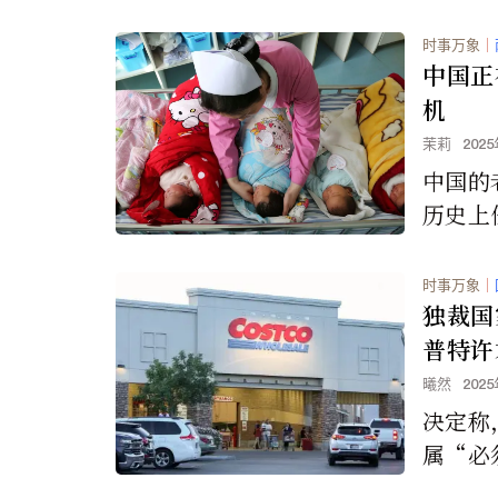
时事万象
｜
中国正
机
茉莉
202
中国的
历史上
体。世
2040
时事万象
｜
将超过
独裁国
已经变
普特许才
物
曦然
202
决定称
属“必
批准才