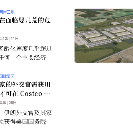
两岸三地
在面临婴儿荒的危
5年12月11日
老龄化速度几乎超过
任何一个主要经济
界卫生组织估计，到
年，中国28%的人口
国际要闻
60岁。人口金字塔
家的外交官需获川
成了一个柱状结构。
可在 Costco 购
5年9月25日
，伊朗外交官及其家
须获得美国国务院的
能：获得或以其他方