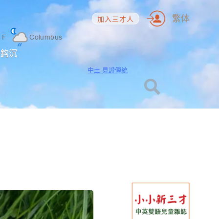
繁体
加入三才人
6
F
Columbus
海鈎沉
中土 見證傳統