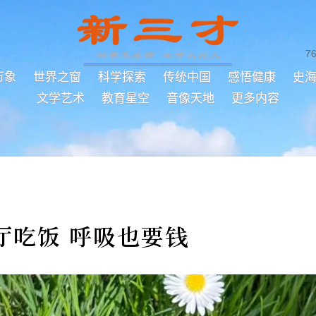
7
万象
世界之窗
科学探索
传统中国
感悟健康
史
文学艺术
教育星空
音像天地
更多内容
厅吃饭 呼吸也要钱