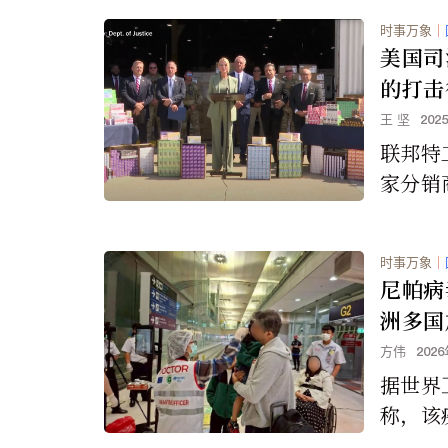
式保留
时事万象
｜
商店的
美国司
限于好市
的打击
姆会员商
支从中
王 坚
202
b) 或
烟
联邦特
以及通
家分销
发俱乐
万支口
行动中
时事万象
｜
烟。这
尼帕病
的包装
洲多国
味，是
方伟
202
并且未经
据世界
权。
称，该
于40