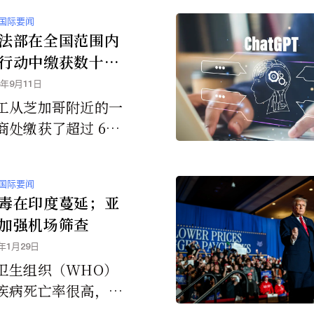
美国任何批发俱乐部
国际要闻
会员资格，包括但不
法部在全国范围内
多 (Costco)、山
行动中缴获数十万
店 (Sam’s Clu
国走私的非法电子
5年9月11日
 BJ’s 批发俱乐部，
工从芝加哥附近的一
过任何方式从这些批
商处缴获了超过 60
部商店购买商品。”
味电子烟，这是此次
缴获的最大单点电子
国际要闻
些产品大多采用鲜艳
毒在印度蔓延；亚
和吸引年轻人的口
加强机场筛查
从中国非法进口的，
6年1月29日
 FDA 上市前授
卫生组织（WHO）
疾病死亡率很高，介
%至75%之间，目前