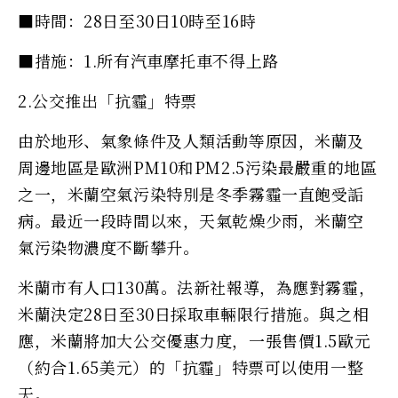
■時間：28日至30日10時至16時
■措施：1.所有汽車摩托車不得上路
2.公交推出「抗霾」特票
由於地形、氣象條件及人類活動等原因，米蘭及
周邊地區是歐洲PM10和PM2.5污染最嚴重的地區
之一，米蘭空氣污染特別是冬季霧霾一直飽受詬
病。最近一段時間以來，天氣乾燥少雨，米蘭空
氣污染物濃度不斷攀升。
米蘭市有人口130萬。法新社報導，為應對霧霾，
米蘭決定28日至30日採取車輛限行措施。與之相
應，米蘭將加大公交優惠力度，一張售價1.5歐元
（約合1.65美元）的「抗霾」特票可以使用一整
天。