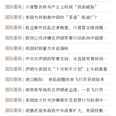
国际要闻
川普警告称共产主义构成“致命威胁”
国际要闻
美国为何制裁中国的“茶壶”炼油厂？
国际要闻
枪击事件扰乱记者晚宴，川普誓言继续履行
职责
国际要闻
欧洲公司涉嫌在伊朗军事行动前向中国提供
美军基地的卫星图像
国际要闻
美国封锁霍尔木兹海峡
国际要闻
中共对伊朗的军事支持：从直接军售转向间
接技术转让
国际要闻
伊朗与美国在“十点和平计划”上分歧重重
国际要闻
虎口脱险： 身陷敌腹的美飞行员获救始末
国际要闻
兩架美军战机在伊朗被击落；一名飞行员失
踪
国际要闻
美国加大针对涉嫌欺诈及犯罪行为的剥夺公
民权力度
国际要闻
胡塞武装参战致中东战事扩大，美国权衡地