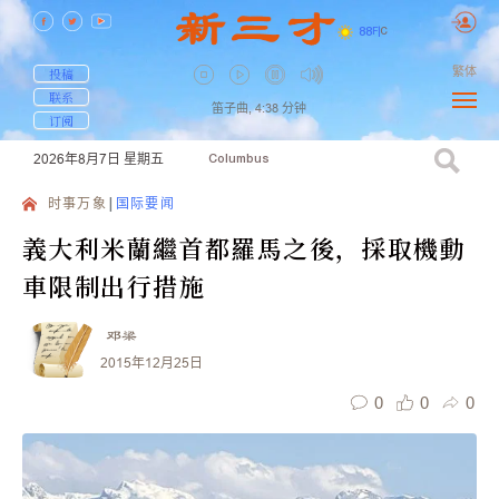
88
F
|
C
繁体
投稿
联系
笛子曲,
4:38
分钟
订阅
2026年8月7日
星期五
Columbus
时事万象
国际要闻
義大利米蘭繼首都羅馬之後，採取機動
車限制出行措施
邓梁
2015年12月25日
0
0
0