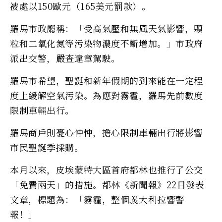
被處以150歐元（165美元罰款）。
羅馬市政廳稱：「受高氣壓和無風天氣影響，顆
粒和二氧化氮等污染物濃度不斷增加。」市政府
派出交警，嚴查違章駕駛。
羅馬市希望，聖誕和新年假期的到來能在一定程
度上緩解空氣污染。為應對霧霾，羅馬先前數度
限制車輛出行。
羅馬商戶則憂心忡忡，擔心限制車輛出行將影響
市民聖誕季採購。
本月以來，皮埃蒙特大區首府都林也推行了公交
「免費兩天」的措施。都林《新聞報》22日發表
文章，標題為：「霧霾，整個義大利拉響警
報！」