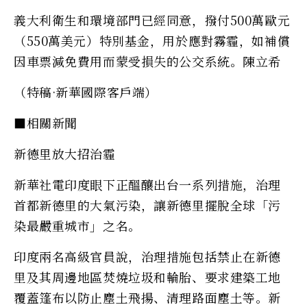
義大利衛生和環境部門已經同意，撥付500萬歐元
（550萬美元）特別基金，用於應對霧霾，如補償
因車票減免費用而蒙受損失的公交系統。陳立希
（特稿·新華國際客戶端）
■相關新聞
新德里放大招治霾
新華社電印度眼下正醞釀出台一系列措施，治理
首都新德里的大氣污染，讓新德里擺脫全球「污
染最嚴重城市」之名。
印度兩名高級官員說，治理措施包括禁止在新德
里及其周邊地區焚燒垃圾和輪胎、要求建築工地
覆蓋篷布以防止塵土飛揚、清理路面塵土等。新