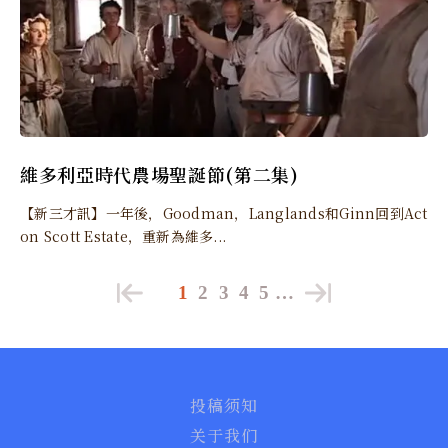
維多利亞時代農場聖誕節(第二集)
【新三才訊】一年後，Goodman，Langlands和Ginn回到Act
on Scott Estate，重新為維多...
1
2
3
4
5
…
投稿须知
关于我们