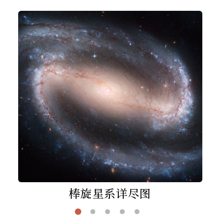
棒旋星系详尽图