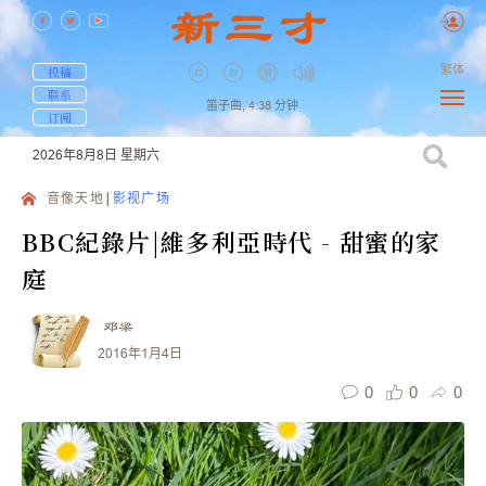
繁体
投稿
联系
笛子曲,
4:38
分钟
订阅
2026年8月8日
星期六
音像天地
影视广场
BBC紀錄片|維多利亞時代 - 甜蜜的家
庭
邓梁
2016年1月4日
0
0
0