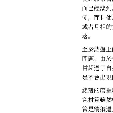
面已經談到
側，而且使
或者月相的
落。
至於錶盤上
問題。由於
當超過了自
是不會出現
錶殼的磨損
瓷材質雖然
管是精鋼還