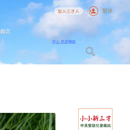
繁体
加入三才人
海鈎沉
中土 見證傳統