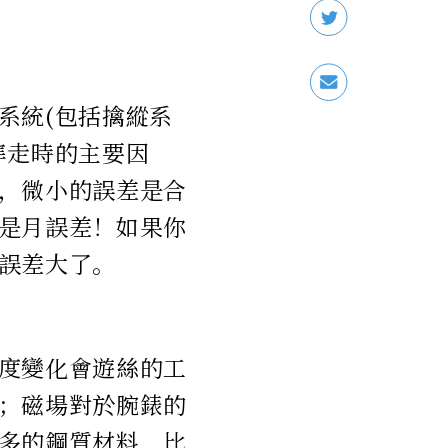
系統(包括擒縱系
準走時的主要因
，微小的誤差是合
是月誤差！如果你
誤差大了。
度變化會遊絲的工
；磁場對於腕錶的
多的鋼質材料，比