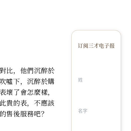
订阅三才电子报
對比，他們沉醉於
吹噓下，沉醉於購
表壞了會怎麼樣，
此貴的表，不應該
的售後服務吧？