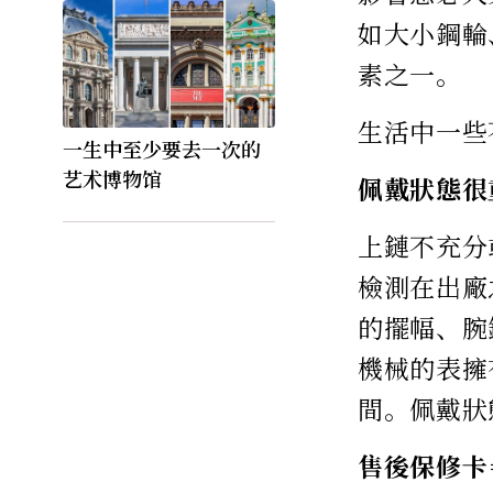
如大小鋼輪
素之一。
生活中一些
一生中至少要去一次的
艺术博物馆
佩戴狀態很
上鏈不充分
檢測在出廠
的擺幅、腕
機械的表擁
間。佩戴狀
售後保修卡