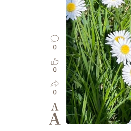
0
0
0
A
A