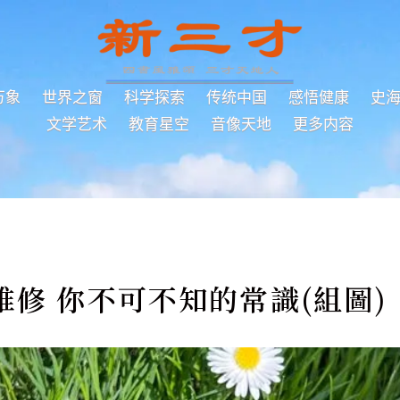
万象
世界之窗
科学探索
传统中国
感悟健康
史
文学艺术
教育星空
音像天地
更多内容
修 你不可不知的常識(組圖)