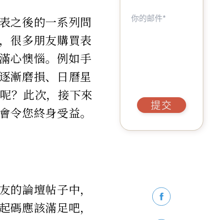
表之後的一系列問
，很多朋友購買表
滿心懊惱。例如手
逐漸磨損、日曆星
呢？此次，接下來
提交
會令您終身受益。
友的論壇帖子中，
起碼應該滿足吧，