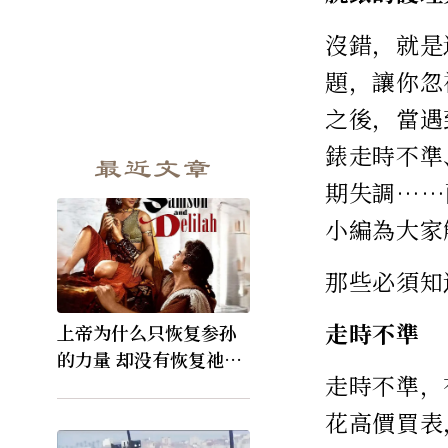
沒錯，就是
題，讓你忽
之後，當遇
錶走時不準
最近文章
期失調……
小編為大家
那些必須知
走時不準
上帝为什么只恢复参孙
的力量 却没有恢复祂的
走時不準，
视力
花高價買表