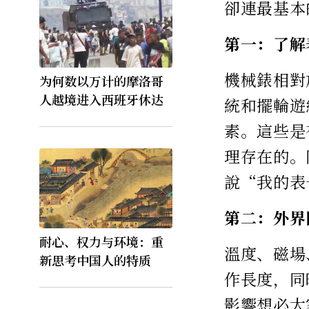
卻連最基本
第一：了解
機械錶相對
为何数以万计的摩洛哥
人越境进入西班牙休达
統和擺輪遊
素。這些是
理存在的。
說“我的表
第二：外界
耐心、权力与环境：重
溫度、磁場
新思考中国人的特质
作長度，同
影響想必大