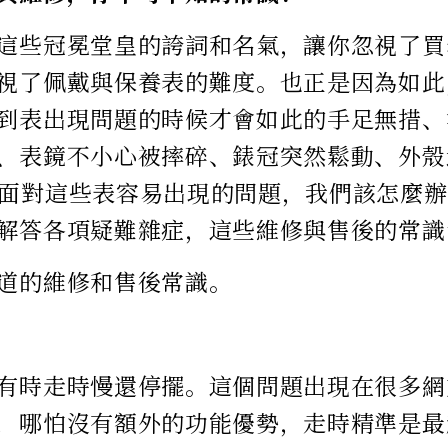
這些冠冕堂皇的誇詞和名氣，讓你忽視了買
視了佩戴與保養表的難度。也正是因為如此
到表出現問題的時候才會如此的手足無措、
、表鏡不小心被摔碎、錶冠突然鬆動、外殼
面對這些表容易出現的問題，我們該怎麼辦
解答各項疑難雜症，這些維修與售後的常識
道的維修和售後常識。
有時走時慢還停擺。這個問題出現在很多網
，哪怕沒有額外的功能優勢，走時精準是最