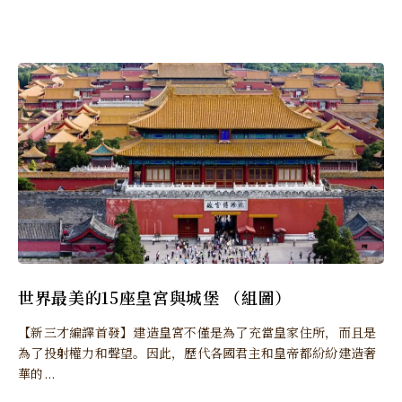
世界最美的15座皇宮與城堡 （組圖）
【新三才編譯首發】建造皇宮不僅是為了充當皇家住所，而且是
為了投射權力和聲望。因此，歷代各國君主和皇帝都紛紛建造奢
華的...