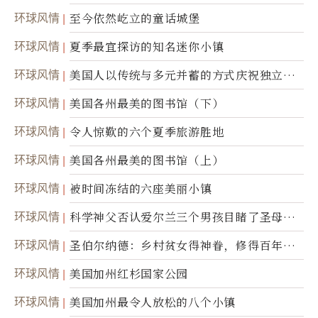
环球风情
至今依然屹立的童话城堡
环球风情
夏季最宜探访的知名迷你小镇
环球风情
美国人以传统与多元并蓄的方式庆祝独立日2
50周年
环球风情
美国各州最美的图书馆（下）
环球风情
令人惊歎的六个夏季旅游胜地
环球风情
美国各州最美的图书馆（上）
环球风情
被时间冻结的六座美丽小镇
环球风情
科学神父否认爱尔兰三个男孩目睹了圣母显
灵
环球风情
圣伯尔纳德：乡村贫女得神眷，修得百年不
腐身
环球风情
美国加州红杉国家公园
环球风情
美国加州最令人放松的八个小镇