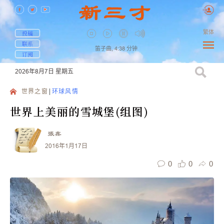
繁体
投稿
联系
笛子曲,
4:38
分钟
订阅
2026年8月7日
星期五
世界之窗
环球风情
世界上美丽的雪城堡(组图)
張鑫
2016年1月17日
0
0
0