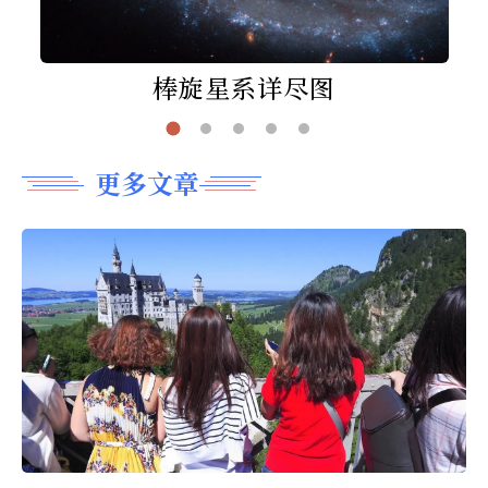
棒旋星系详尽图
更多文章