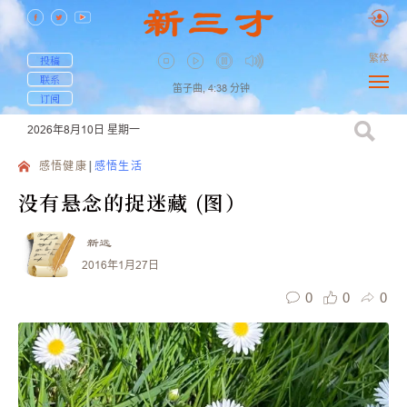
繁体
投稿
联系
笛子曲,
4:38
分钟
订阅
2026年8月10日
星期一
感悟健康
感悟生活
没有悬念的捉迷藏 (图）
新远
2016年1月27日
0
0
0