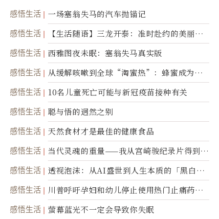
感悟生活
一场塞翁失马的汽车抛锚记
感悟生活
【生活随语】三龙开泰：准时赴约的美丽震
撼
感悟生活
西雅图夜未眠：塞翁失马真实版
感悟生活
从缓解咳嗽到全球“淘蜜热”：蜂蜜成为健
康产业前沿商品
感悟生活
10名儿童死亡可能与新冠疫苗接种有关
感悟生活
聪与悟的迥然之别
感悟生活
天然食材才是最佳的健康食品
感悟生活
当代灵魂的重量——我从宫崎骏纪录片得到的
省思
感悟生活
透视泡沫：从AI盛世到人生本质的「黑白一
瞬」
感悟生活
川普呼吁孕妇和幼儿停止使用热门止痛药泰
诺
感悟生活
萤幕蓝光不一定会导致你失眠