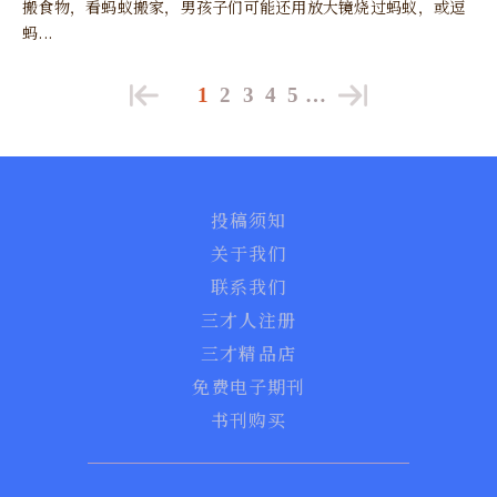
搬食物，看蚂蚁搬家，男孩子们可能还用放大镜烧过蚂蚁，或逗
蚂...
1
2
3
4
5
…
投稿须知
关于我们
联系我们
三才人注册
三才精品店
免费电子期刊
书刊购买