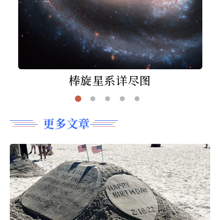
棒旋星系详尽图
更多文章