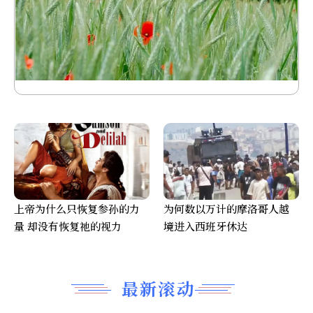
上帝为什么只恢复参孙的力
为何数以万计的摩洛哥人越
量 却没有恢复祂的视力
境进入西班牙休达
最新滚动