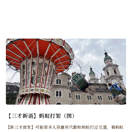
【三才新语】蚂蚁打架（图）
【新三才首发】可能很多人孩童年代都和蚂蚁打过交道，看蚂蚁