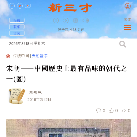
繁体
投稿
联系
笛子曲,
4:38
分钟
订阅
2026年8月8日
星期六
传统中国
天朝盛事
宋朝——中國歷史上最有品味的朝代之
一(圖)
張均威
2016年2月2日
0
0
0