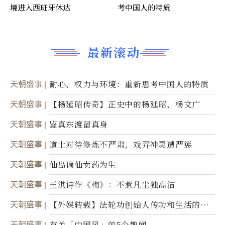
境进入西班牙休达
考中国人的特质
最新滚动
天朝盛事
耐心、权力与环境：重新思考中国人的特质
天朝盛事
【杨延昭传奇】正史中的杨延昭、杨文广
天朝盛事
鉴真东渡留真身
天朝盛事
道士对待修炼不严肃，戏弄神灵遭严惩
天朝盛事
仙岛谪仙卖药为生
天朝盛事
王淇诗作《梅》：不惹凡尘独高洁
天朝盛事
【外媒转载】法轮功创始人传功和生活的故
事
天朝盛事
有关「中国风」的5个趣闻