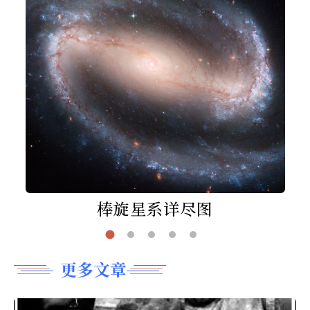
棒旋星系详尽图
更多文章