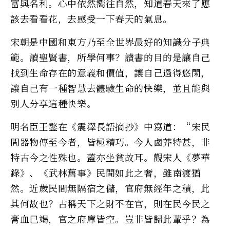
富與名利。心中依然嚮往自然，知道春天來了應
該去看看花，去感受一下春天的氣息。
宋朝是中國和東方乃至全世界最好的知識分子典
範。讀聖賢書，所學何事？讀書的目的是讓自己
找到生命存在的意義和價值，讓自己過得悠閑，
讓自己有一種智慧去體驗生命的快樂，並且能與
別人分享這種快樂。
明名臣王鏊在《震澤長語摘抄》中寫道：“宋民
間器物傳至今者，皆極精巧。今人鹵莽特甚，非
特古今之性殊也。蓋亦坐貧故耳。觀宋人《夢華
錄》、《武林舊事》民間如此之奢，雖南渡猶
然。近歲民間無隔宿之儲，官府無經年之積，此
其何故也？古稱天下之財不在官，則在民今民之
膏血巳竭，官之府庫皆空。豈非皆歸此輩乎？為