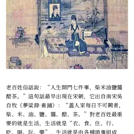
老百姓俗話說：“人生開門七件事，柴米油鹽醬
醋茶。”這句話最早出現在宋朝，它出自南宋吳
自牧《夢粱錄·鯗鋪》：“蓋人家每日不可闕者，
柴、米、油、鹽、醬、醋、茶。”對老百姓最重
要的就是生活，生活就是“衣、食、住、行、
吃、喝、玩、樂”，生活就是由各種瑣事組成