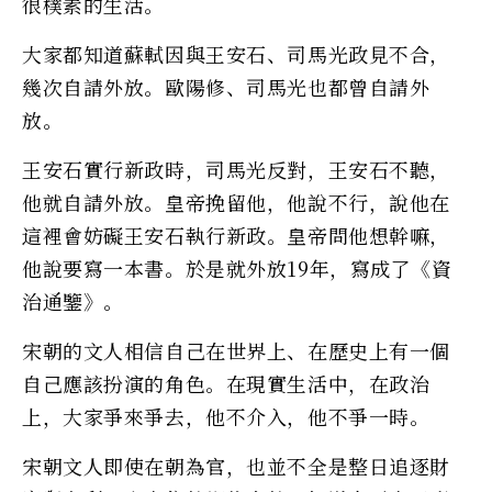
很樸素的生活。
大家都知道蘇軾因與王安石、司馬光政見不合，
幾次自請外放。歐陽修、司馬光也都曾自請外
放。
王安石實行新政時，司馬光反對，王安石不聽，
他就自請外放。皇帝挽留他，他說不行，說他在
這裡會妨礙王安石執行新政。皇帝問他想幹嘛，
他說要寫一本書。於是就外放19年，寫成了《資
治通鑒》。
宋朝的文人相信自己在世界上、在歷史上有一個
自己應該扮演的角色。在現實生活中，在政治
上，大家爭來爭去，他不介入，他不爭一時。
宋朝文人即使在朝為官，也並不全是整日追逐財