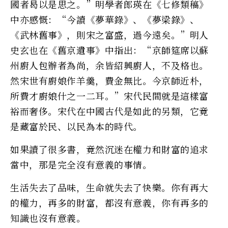
國者曷以是思之。”明學者郎瑛在《七修類稿》
中亦感慨：“今讀《夢華錄》、《夢梁錄》、
《武林舊事》，則宋之富盛，過今遠矣。”明人
史玄也在《舊京遺事》中指出：“京師筵席以蘇
州廚人包辦者為尚，余皆紹興廚人，不及格也。
然宋世有廚娘作羊羹，費金無比。今京師近朴，
所費才廚娘什之一二耳。”宋代民間就是這樣富
裕而奢侈。宋代在中國古代是如此的另類，它竟
是藏富於民、以民為本的時代。
如果讀了很多書，竟然沉迷在權力和財富的追求
當中，那是完全沒有意義的事情。
生活失去了品味，生命就失去了快樂。你有再大
的權力，再多的財富，都沒有意義，你有再多的
知識也沒有意義。