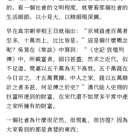
的。看一個社會的文明程度，就要看那個社會的
生活細節。以小見大，以精細現深廣。
早在真宗朝宰相王旦就指出：“京城資產百萬者
至多，十萬而上，比比皆是。”這是個什麼概念
呢？吳箕在《常談》中寫到：“《史記·貨殖列
傳》中，所載富者，固曰甚盛，然求之近代，似
不足道。樊嘉以五千萬為天下高貲。五千萬錢在
今日言之，才五萬貫爾。中人之家，錢以五萬緡
計之者多甚，何足傳之於史？”漢代能入史冊的
巨富所達到的財富，在宋代還不如眾多平常中產
之家所擁有的財富。
一個社會為什麼很茫然，很慌亂，很彷徨？因為
大家看到的都是貪婪的東西；