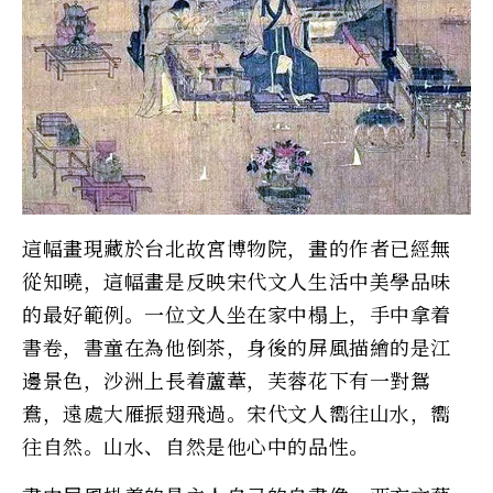
這幅畫現藏於台北故宮博物院，畫的作者已經無
從知曉，這幅畫是反映宋代文人生活中美學品味
的最好範例。一位文人坐在家中榻上，手中拿着
書卷，書童在為他倒茶，身後的屏風描繪的是江
邊景色，沙洲上長着蘆葦，芙蓉花下有一對鴛
鴦，遠處大雁振翅飛過。宋代文人嚮往山水，嚮
往自然。山水、自然是他心中的品性。