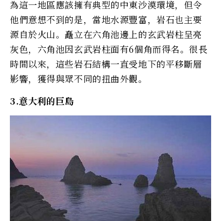
為這一地區應該擁有典型的中東沙漠環境，但令
他們意想不到的是，當地水源豐富，岩石也主要
源自於火山。矗立在六角池邊上的玄武岩柱呈亮
灰色，六角池因玄武岩柱面有6個角而得名。很長
時間以來，這些岩石結構一直受地下的平移斷層
影響，獲得與眾不同的扭曲外觀。
3.意大利的巨島