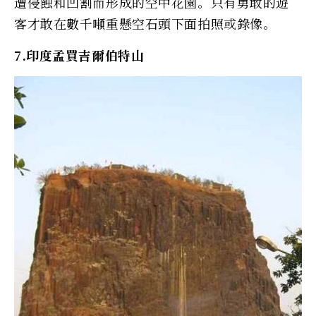
遭侵蝕和凹割而形成的空中花園。只有勇敢的遊
客才敢在數千噸重懸空石頭下面拍照或錄像。
7.印度孟買吉爾伯特山