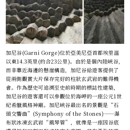
加尼谷(Garni Gorge)位於亞美尼亞首都埃里溫
以東14.3英里(約合23公里)。由於是個內陸峽谷，
而非靠近海邊的懸崖構造，加尼谷給遊客提供了
從兩側觀賞大片保存完好的柱狀玄武岩的難得機
會。作為歷史可追溯至史前時期的標誌性建築，
加尼谷的遊客還可以參觀位於海岬的一座公元1世
紀希臘風格神廟。加尼峽谷最出名的景觀是“石
頭交響曲”(Symphony of the Stones)——瀑
布狀冰凍玄武岩“風琴管”，就像是一座因谷底