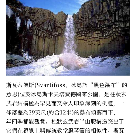
斯瓦蒂佛斯(Svartifoss，冰島語“黑色瀑布”的
意思)位於冰島斯卡夫塔費德國家公園，是柱狀玄
武岩結構極為罕見而又令人印象深刻的例證，一
條落差為39英尺(約合12米)的瀑布傾瀉而下，一
年四季都能觀賞。柱狀玄武岩半山腰構造突出了
它們在視覺上與傳統教堂風琴管的相似性。斯瓦