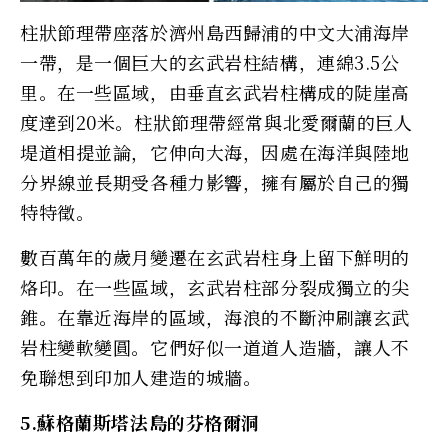
柱狀節理帶座落於濟州島西歸浦的中文大浦海岸
一帶，是一個巨大的玄武岩柱結構，連綿3.5公
里。在一些區域，由垂直玄武岩柱構成的陡崖高
度達到20米。柱狀節理帶經常與北愛爾蘭的巨人
堤道相提並論，它伸向大海，因處在海洋與陸地
分界線並長期受各種力影響，擁有屬於自己的獨
特特徵。
數百萬年的歲月變遷在玄武岩柱身上留下鮮明的
烙印。在一些區域，玄武岩柱部分裂成獨立的尖
錐。在靠近海岸的區域，海浪的不斷沖刷讓玄武
岩柱變軟變圓。它們好似一道道人造牆，讓人不
免聯想到印加人建造的城牆。
5.蘇格蘭斯塔法島的芬格爾洞