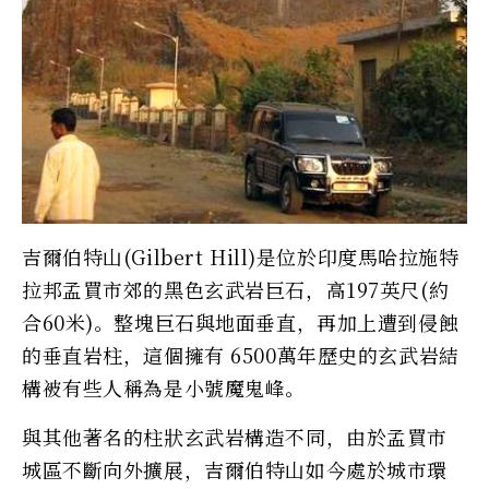
吉爾伯特山(Gilbert Hill)是位於印度馬哈拉施特
拉邦孟買市郊的黑色玄武岩巨石，高197英尺(約
合60米)。整塊巨石與地面垂直，再加上遭到侵蝕
的垂直岩柱，這個擁有 6500萬年歷史的玄武岩結
構被有些人稱為是小號魔鬼峰。
與其他著名的柱狀玄武岩構造不同，由於孟買市
城區不斷向外擴展，吉爾伯特山如今處於城市環