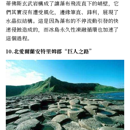
蒂佛斯玄武岩構成了讓瀑布飛流直下的峭壁，它
們其實沒有遭受風化，邊緣筆直、鋒利，展現了
水晶似結構。這是因為瀑布的不停流動引發的快
速侵蝕造成的，而冰島永久性凍融循環也加速了
這個過程。
10.北愛爾蘭安特里姆郡“巨人之路”