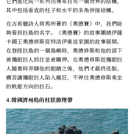
它們進化成一系列彷彿來自另一個世界的結構，
其中包括垂直的柱子和水平的多角拼接結構。
在古希臘詩人荷馬所著的《奧德賽》中，我們能
夠看到巨島的名字。《奧德賽》的故事圍繞伊薩
卡國王奧德修斯從特洛伊重返家園的故事展開。
在登陸巨島的一個島嶼時，奧德修斯和他的部下
被獨眼巨人抓住並被關押。在奧德修斯趁獨眼巨
人睡着時弄瞎他的眼睛之後，他們才最終逃脫。
痛苦讓獨眼巨人陷入瘋狂，不停往奧德修斯乘坐
的帆船方向扔巨石。
4.韓國濟州島的柱狀節理帶