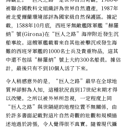
被聯合國教科文組織評為世界自然遺產，1987年
被北愛爾蘭環境部評為國家級自然保護區。據記
載，1588年10月底，西班牙無敵艦隊軍艦“赫羅
納”號(Girona)在“巨人之路”海岸附近發生沉
船事故。這艘軍艦載着來自其他被擊沉或發生海
難的西班牙軍艦的1000名士兵及貴重物品，這其
中還不包括“赫羅納”號上大約300名船員。據估
計，最後只有不到10個人活了下來。
令人稍感意外的是，“巨人之路”最早在全球地
質界卻鮮為人知，這種狀況直到17世紀末期才得
以改變。之所以被外界所忽視，一定程度上同
“巨人之路”與世隔絕的地理位置不無關係，由
於許多書面記載對這片自然奇觀的壯觀和規模描
述地過於誇張，令人覺得很不真實。隨着現代攝