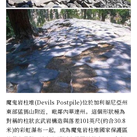
魔鬼岩柱堆(Devils Postpile)位於加利福尼亞州
東部猛獁山附近，毗鄰內華達州。這個形狀極為
對稱的柱狀玄武岩構造與落差101英尺(約合30.8
米)的彩虹瀑布一起，成為魔鬼岩柱堆國家保護區