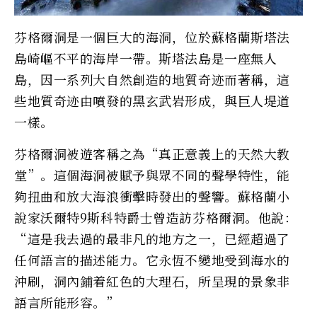
芬格爾洞是一個巨大的海洞，位於蘇格蘭斯塔法
島崎嶇不平的海岸一帶。斯塔法島是一座無人
島，因一系列大自然創造的地質奇迹而著稱，這
些地質奇迹由噴發的黑玄武岩形成，與巨人堤道
一樣。
芬格爾洞被遊客稱之為“真正意義上的天然大教
堂”。這個海洞被賦予與眾不同的聲學特性，能
夠扭曲和放大海浪衝擊時發出的聲響。蘇格蘭小
說家沃爾特9斯科特爵士曾造訪芬格爾洞。他說：
“這是我去過的最非凡的地方之一，已經超過了
任何語言的描述能力。它永恆不變地受到海水的
沖刷，洞內鋪着紅色的大理石，所呈現的景象非
語言所能形容。”