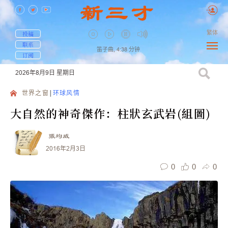
繁体
投稿
联系
笛子曲,
4:38
分钟
订阅
2026年8月9日
星期日
世界之窗
环球风情
大自然的神奇傑作：柱狀玄武岩(組圖)
張均威
2016年2月3日
0
0
0