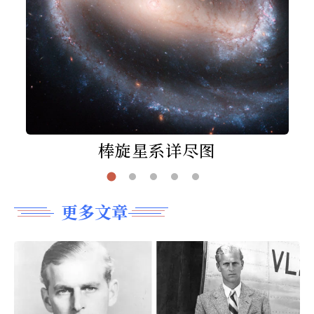
棒旋星系详尽图
更多文章