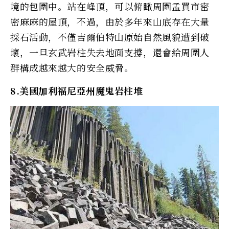
境的包圍中。站在峰頂，可以俯瞰周圍孟買市密
密麻麻的屋頂，不過，由於多年來山底存在大量
採石活動，不僅吉爾伯特山原始自然風貌遭到破
壞，一旦玄武岩柱失去地面支撐，還會給周圍人
群構成越來越大的安全威脅。
8.美國加利福尼亞州魔鬼岩柱堆