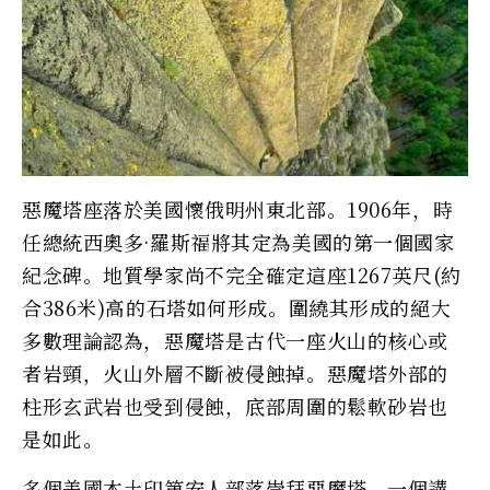
惡魔塔座落於美國懷俄明州東北部。1906年，時
任總統西奧多·羅斯福將其定為美國的第一個國家
紀念碑。地質學家尚不完全確定這座1267英尺(約
合386米)高的石塔如何形成。圍繞其形成的絕大
多數理論認為，惡魔塔是古代一座火山的核心或
者岩頸，火山外層不斷被侵蝕掉。惡魔塔外部的
柱形玄武岩也受到侵蝕，底部周圍的鬆軟砂岩也
是如此。
多個美國本土印第安人部落崇拜惡魔塔。一個講