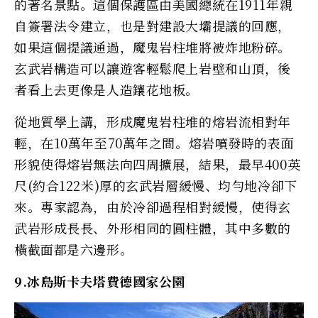
的著名景點。這個保護區由美國總統在1911年親
自簽署法令建立，也是對建設大壩提議的回應，
如果這個提議通過，魔鬼岩柱堆將被炸地粉碎。
玄武岩構造可以讓遊客輕鬆爬上岩壁和山頂，後
者看上去更像是人造鑲花地板。
從地質學上講，形成魔鬼岩柱堆的熔岩流相對年
輕，在10萬年至70萬年之間。熔岩噴發時的表面
形貌使得熔岩無法向四周擴展，結果，最早400英
尺(約合122米)厚的玄武岩層緩慢、均勻地冷卻下
來。專家認為，由於冷卻過程相對緩慢，使得玄
武岩形成長長、外形相同的圓柱體，其中多數的
橫截面都是六邊形。
9.冰島斯卡夫塔費德國家公園