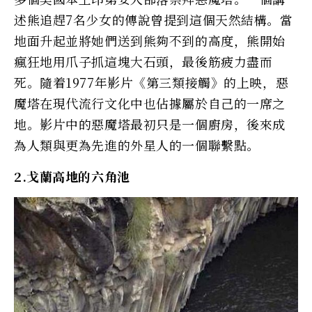
述熊追趕7名少女的傳說曾提到這個天然結構。當
地面升起並將她們送到熊夠不到的高度，熊開始
瘋狂地用爪子抓這塊大石頭，最後筋疲力盡而
死。隨着1977年影片《第三類接觸》的上映，惡
魔塔在現代流行文化中也佔據屬於自己的一席之
地。影片中的惡魔塔最初只是一個廚房，後來成
為人類與更為先進的外星人的一個聯繫點。
2.戈蘭高地的六角池