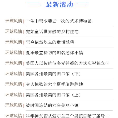
最新滚动
环球风情
一生中至少要去一次的艺术博物馆
环球风情
宛如童话世界般的乡村住宅
环球风情
至今依然屹立的童话城堡
环球风情
夏季最宜探访的知名迷你小镇
环球风情
美国人以传统与多元并蓄的方式庆祝独立日2
50周年
环球风情
美国各州最美的图书馆（下）
环球风情
令人惊歎的六个夏季旅游胜地
环球风情
美国各州最美的图书馆（上）
环球风情
被时间冻结的六座美丽小镇
环球风情
科学神父否认爱尔兰三个男孩目睹了圣母显