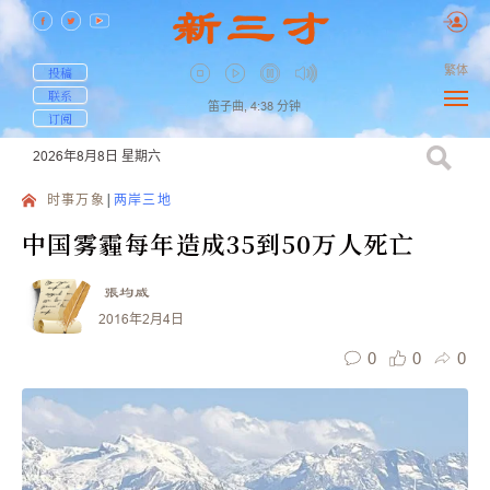
繁体
投稿
联系
笛子曲,
4:38
分钟
订阅
2026年8月8日
星期六
时事万象
两岸三地
中国雾霾每年造成35到50万人死亡
張均威
2016年2月4日
0
0
0