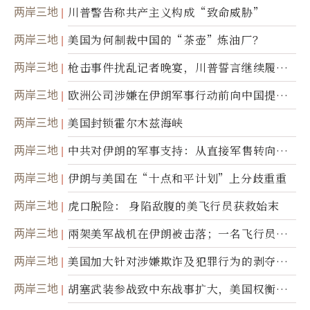
两岸三地
川普警告称共产主义构成“致命威胁”
两岸三地
美国为何制裁中国的“茶壶”炼油厂？
两岸三地
枪击事件扰乱记者晚宴，川普誓言继续履行
职责
两岸三地
欧洲公司涉嫌在伊朗军事行动前向中国提供
美军基地的卫星图像
两岸三地
美国封锁霍尔木兹海峡
两岸三地
中共对伊朗的军事支持：从直接军售转向间
接技术转让
两岸三地
伊朗与美国在“十点和平计划”上分歧重重
两岸三地
虎口脱险： 身陷敌腹的美飞行员获救始末
两岸三地
兩架美军战机在伊朗被击落；一名飞行员失
踪
两岸三地
美国加大针对涉嫌欺诈及犯罪行为的剥夺公
民权力度
两岸三地
胡塞武装参战致中东战事扩大，美国权衡地
面入侵的可能性