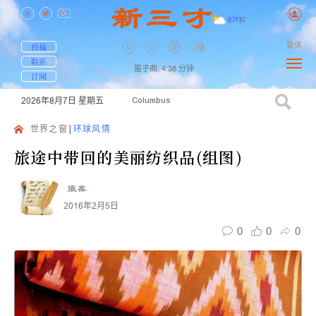
87
F
|
C
繁体
投稿
联系
笛子曲,
4:38
分钟
订阅
2026年8月7日
星期五
Columbus
世界之窗
环球风情
旅途中带回的美丽纺织品(组图)
張鑫
2016年2月5日
0
0
0