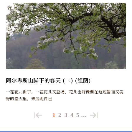
阿尔卑斯山脚下的春天 (二) (组图)
一茬花儿谢了，一茬花儿又登场，花儿也好像要在这短暂而又美
好的春天里，来展现自己
1
2
3
4
5
…