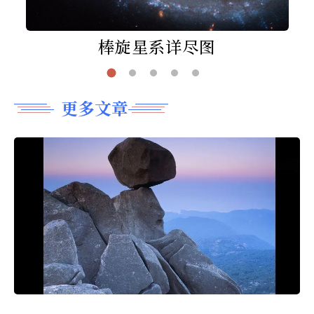
棒旋星系详尽图
更多文章