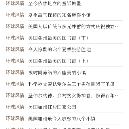
环球风情
至今依然屹立的童话城堡
环球风情
夏季最宜探访的知名迷你小镇
环球风情
美国人以传统与多元并蓄的方式庆祝独立日2
50周年
环球风情
美国各州最美的图书馆（下）
环球风情
令人惊歎的六个夏季旅游胜地
环球风情
美国各州最美的图书馆（上）
环球风情
被时间冻结的六座美丽小镇
环球风情
科学神父否认爱尔兰三个男孩目睹了圣母显
灵
环球风情
圣伯尔纳德：乡村贫女得神眷，修得百年不
腐身
环球风情
美国加州红杉国家公园
环球风情
美国加州最令人放松的八个小镇