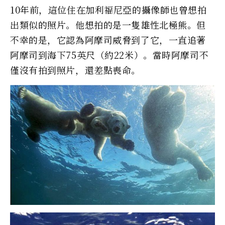
10年前，這位住在加利福尼亞的攝像師也曾想拍
出類似的照片。他想拍的是一隻雄性北極熊。但
不幸的是，它認為阿摩司威脅到了它，一直追著
阿摩司到海下75英尺（約22米）。當時阿摩司不
僅沒有拍到照片，還差點喪命。