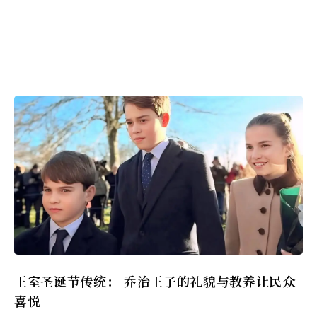
王室圣诞节传统： 乔治王子的礼貌与教养让民众
喜悦