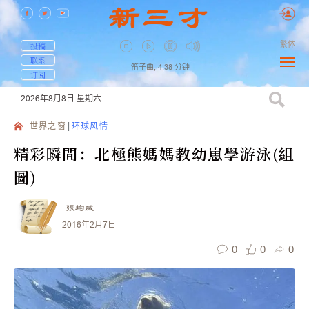
繁体
投稿
联系
笛子曲,
4:38
分钟
订阅
2026年8月8日
星期六
世界之窗
环球风情
精彩瞬間：北極熊媽媽教幼崽學游泳(組
圖)
張均威
2016年2月7日
0
0
0