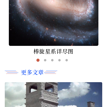
棒旋星系详尽图
更多文章