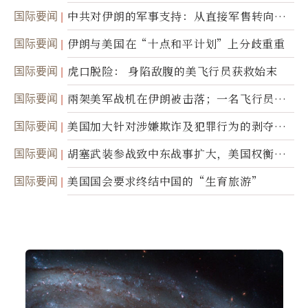
国际要闻
中共对伊朗的军事支持：从直接军售转向间
接技术转让
国际要闻
伊朗与美国在“十点和平计划”上分歧重重
国际要闻
虎口脱险： 身陷敌腹的美飞行员获救始末
国际要闻
兩架美军战机在伊朗被击落；一名飞行员失
踪
国际要闻
美国加大针对涉嫌欺诈及犯罪行为的剥夺公
民权力度
国际要闻
胡塞武装参战致中东战事扩大，美国权衡地
面入侵的可能性
国际要闻
美国国会要求终结中国的“生育旅游”