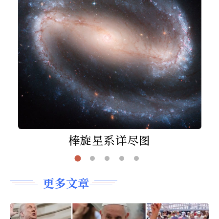
棒旋星系详尽图
更多文章