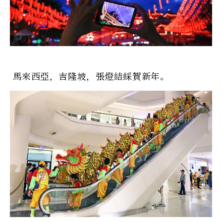
馬來西亞，吉隆坡，張燈結綵賀新年。