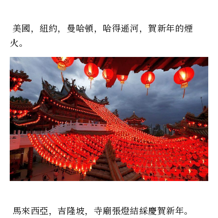
美國，紐約，曼哈頓，哈得遜河，賀新年的煙
火。
馬來西亞，吉隆坡，寺廟張燈結綵慶賀新年。