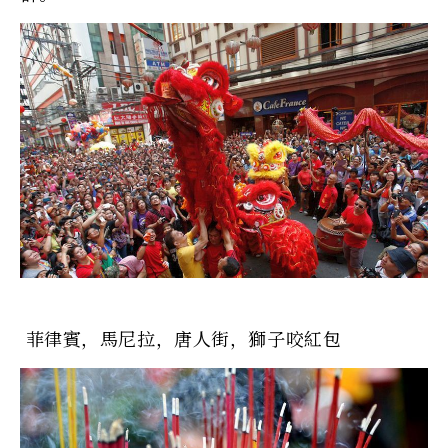
菲律賓，馬尼拉，唐人街，獅子咬紅包