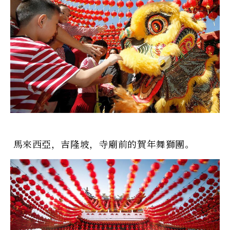
馬來西亞，吉隆坡，寺廟前的賀年舞獅團。