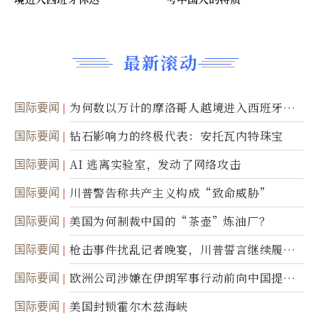
最新滚动
国际要闻
为何数以万计的摩洛哥人越境进入西班牙休
达
国际要闻
钻石影响力的终极代表：安托瓦内特珠宝
国际要闻
AI 逃离实验室，发动了网络攻击
国际要闻
川普警告称共产主义构成“致命威胁”
国际要闻
美国为何制裁中国的“茶壶”炼油厂？
国际要闻
枪击事件扰乱记者晚宴，川普誓言继续履行
职责
国际要闻
欧洲公司涉嫌在伊朗军事行动前向中国提供
美军基地的卫星图像
国际要闻
美国封锁霍尔木兹海峡