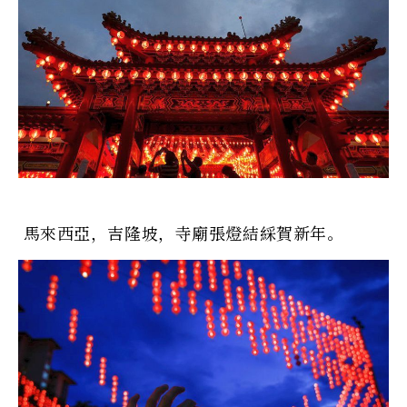
馬來西亞，吉隆坡，寺廟張燈結綵賀新年。