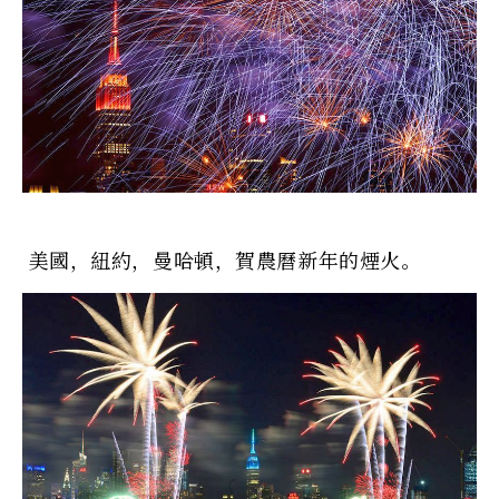
美國，紐約，曼哈頓，賀農曆新年的煙火。