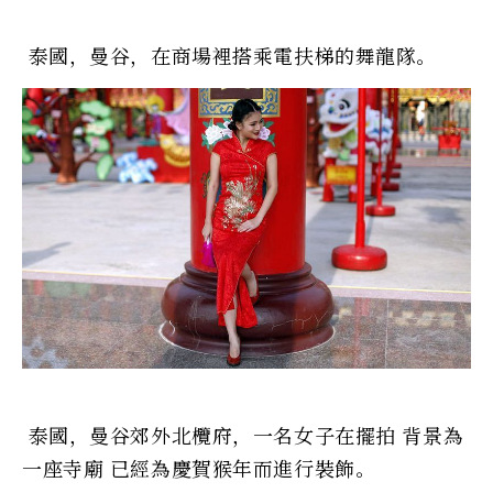
泰國，曼谷，在商場裡搭乘電扶梯的舞龍隊。
泰國，曼谷郊外北欖府，一名女子在擺拍 背景為
一座寺廟 已經為慶賀猴年而進行裝飾。