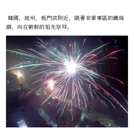
韓國，坡州，板門店附近，隔著非軍事區的鐵絲
網，向在朝鮮的祖先祭拜。