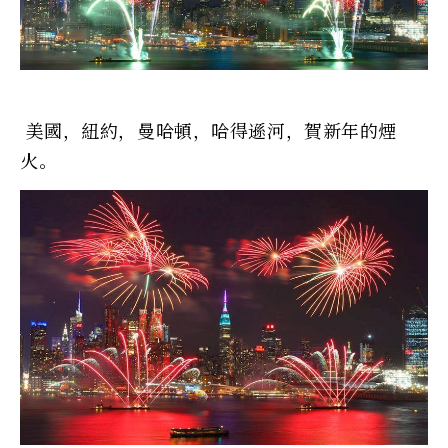
美國，紐約，曼哈頓，哈得遜河，賀新年的煙
火。