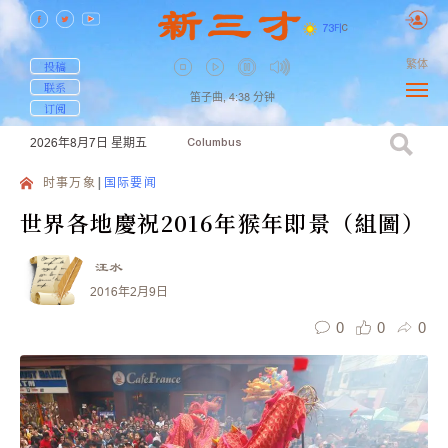
73
F
|
C
繁体
投稿
联系
笛子曲,
4:38
分钟
订阅
2026年8月7日
星期五
Columbus
时事万象
国际要闻
世界各地慶祝2016年猴年即景（組圖）
汪水
2016年2月9日
0
0
0