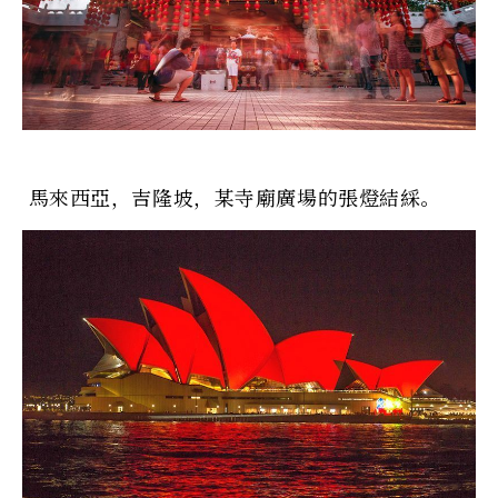
馬來西亞，吉隆坡，某寺廟廣場的張燈結綵。