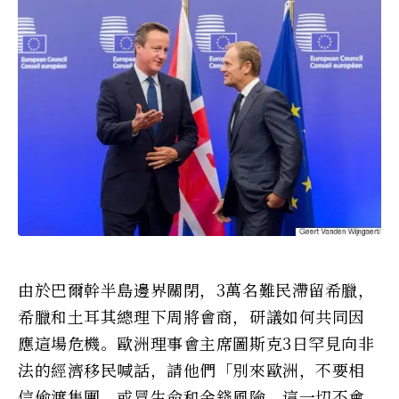
由於巴爾幹半島邊界關閉，3萬名難民滯留希臘，
希臘和土耳其總理下周將會商，研議如何共同因
應這場危機。歐洲理事會主席圖斯克3日罕見向非
法的經濟移民喊話，請他們「別來歐洲，不要相
信偷渡集團、或冒生命和金錢風險，這一切不會