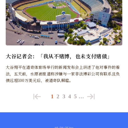
大谷记者会：「我从不赌博，也未支付赌债」
大谷翔平在道奇体育场举行的新闻发布会上讲述了他对事件的看
法，五天前，水原被报道称涉嫌与一家非法博彩公司有联系且负
债远超100万美元后，被道奇队解雇。
1
2
3
4
5
…