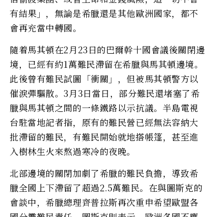
有結果」，無論是希臘還是其他歐洲國家，都不
會再充當中轉國。
隨着馬其頓在2月23日的巴爾幹十國會議後關閉邊
境，已經有約1萬難民滯留在希臘與馬其頓邊境。
此後曾有難民試圖「衝關」，但被馬其頓警方以
催淚彈驅散。3月3日當日，部分難民還堵塞了希
臘與馬其頓之間的一條鐵路以示抗議。半島電視
台駐當地記者指，原有的難民營已經無法容納大
批滯留的難民，有難民開始就地搭帳篷，甚至進
入樹林生火來熬過寒冷的夜晚。
北部邊境的關閉加劇了希臘的難民負擔，導致希
臘全國上下滯留了超過2.5萬難民。在與圖斯克的
會談中，希臘總理齊普拉斯再次重申希望歐盟各
國分攤難民責任。圖斯克則表示，歐洲各國不應