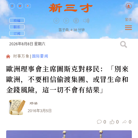
繁体
投稿
联系
笛子曲,
4:38
分钟
订阅
2026年8月8日
星期六
时事万象
国际要闻
歐洲理事會主席圖斯克對移民：「別來
歐洲，不要相信偷渡集團、或冒生命和
金錢風險，這一切不會有結果」
邓梁
2016年3月5日
0
0
0