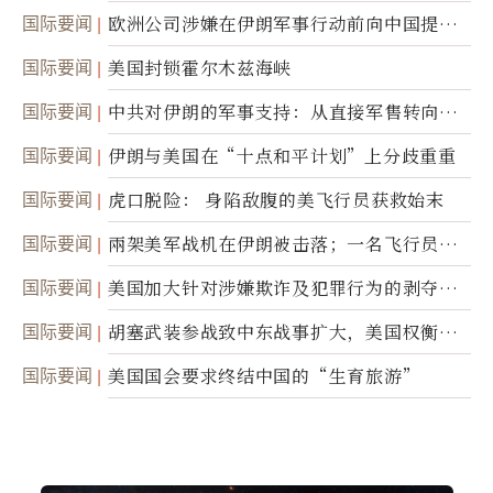
职责
国际要闻
欧洲公司涉嫌在伊朗军事行动前向中国提供
美军基地的卫星图像
国际要闻
美国封锁霍尔木兹海峡
国际要闻
中共对伊朗的军事支持：从直接军售转向间
接技术转让
国际要闻
伊朗与美国在“十点和平计划”上分歧重重
国际要闻
虎口脱险： 身陷敌腹的美飞行员获救始末
国际要闻
兩架美军战机在伊朗被击落；一名飞行员失
踪
国际要闻
美国加大针对涉嫌欺诈及犯罪行为的剥夺公
民权力度
国际要闻
胡塞武装参战致中东战事扩大，美国权衡地
面入侵的可能性
国际要闻
美国国会要求终结中国的“生育旅游”