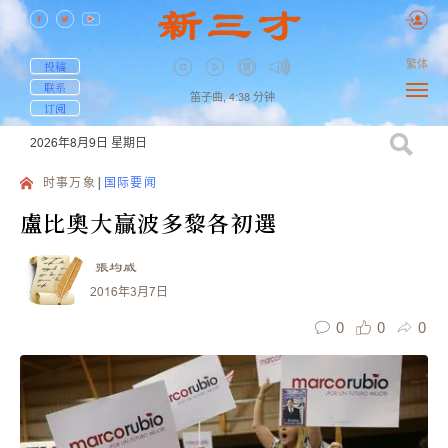
繁体
投稿
联系
笛子曲,
4:38
分钟
订阅
2026年8月9日
星期日
时事万象
国际要闻
盧比奧大贏波多黎各初選
張均威
2016年3月7日
0
0
0