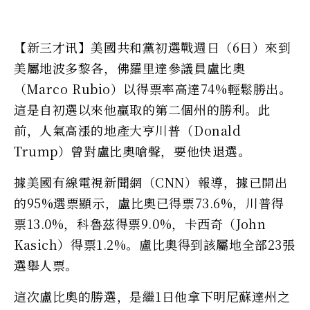
【新三才讯】美國共和黨初選戰週日（6日）來到
美屬地波多黎各，佛羅里達參議員盧比奧
（Marco Rubio）以得票率高達74%輕鬆勝出。
這是自初選以來他贏取的第二個州的勝利。此
前，人氣高漲的地產大亨川普（Donald
Trump）曾對盧比奧嗆聲，要他快退選。
據美國有線電視新聞網（CNN）報導，據已開出
的95%選票顯示，盧比奧已得票73.6%，川普得
票13.0%，科魯茲得票9.0%，卡西奇（John
Kasich）得票1.2%。盧比奧得到該屬地全部23張
選舉人票。
這次盧比奧的勝選，是繼1日他拿下明尼蘇達州之