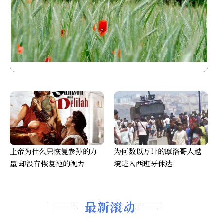
上帝为什么只恢复参孙的力
为何数以万计的摩洛哥人越
量 却没有恢复祂的视力
境进入西班牙休达
最新滚动