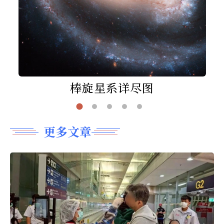
棒旋星系详尽图
更多文章