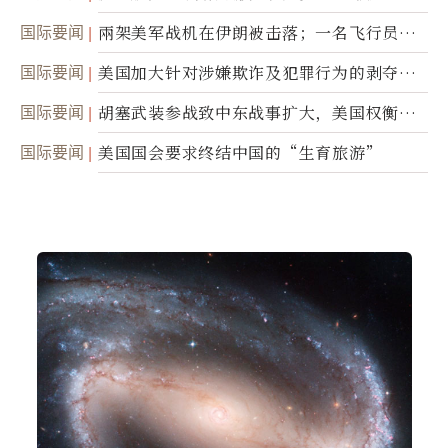
国际要闻
兩架美军战机在伊朗被击落；一名飞行员失
踪
国际要闻
美国加大针对涉嫌欺诈及犯罪行为的剥夺公
民权力度
国际要闻
胡塞武装参战致中东战事扩大，美国权衡地
面入侵的可能性
国际要闻
美国国会要求终结中国的“生育旅游”