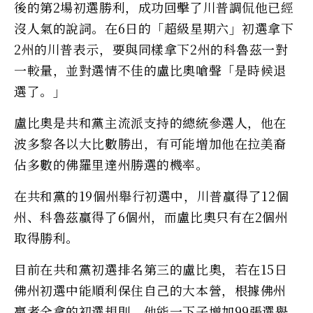
後的第2場初選勝利，成功回擊了川普調侃他已經
沒人氣的說詞。在6日的「超級星期六」初選拿下
2州的川普表示，要與同樣拿下2州的科魯茲一對
一較量，並對選情不佳的盧比奧嗆聲「是時候退
選了。」
盧比奧是共和黨主流派支持的總統參選人，他在
波多黎各以大比數勝出，有可能增加他在拉美裔
佔多數的佛羅里達州勝選的機率。
在共和黨的19個州舉行初選中，川普贏得了12個
州、科魯茲贏得了6個州，而盧比奧只有在2個州
取得勝利。
目前在共和黨初選排名第三的盧比奧，若在15日
佛州初選中能順利保住自己的大本營，根據佛州
贏者全拿的初選規則，他能一下子增加99張選舉