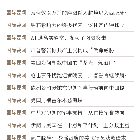
国际要闻
为何数以万计的摩洛哥人越境进入西班牙休
达
国际要闻
钻石影响力的终极代表：安托瓦内特珠宝
国际要闻
AI 逃离实验室，发动了网络攻击
国际要闻
川普警告称共产主义构成“致命威胁”
国际要闻
美国为何制裁中国的“茶壶”炼油厂？
国际要闻
枪击事件扰乱记者晚宴，川普誓言继续履行
职责
国际要闻
欧洲公司涉嫌在伊朗军事行动前向中国提供
美军基地的卫星图像
国际要闻
美国封锁霍尔木兹海峡
国际要闻
中共对伊朗的军事支持：从直接军售转向间
接技术转让
国际要闻
伊朗与美国在“十点和平计划”上分歧重重
国际要闻
虎口脱险： 身陷敌腹的美飞行员获救始末