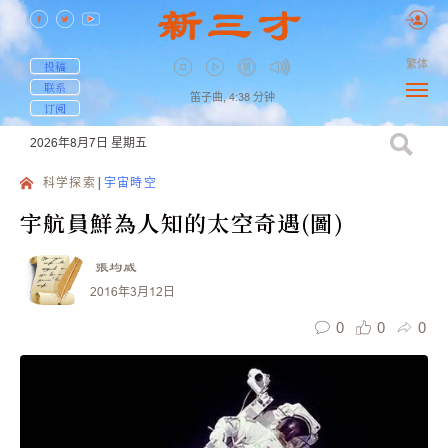
繁体
投稿
联系
笛子曲,
4:38
分钟
订阅
2026年8月7日
星期五
科学探索
宇宙時空
宇航員鮮為人知的太空奇遇(圖)
張均威
2016年3月12日
0
0
0