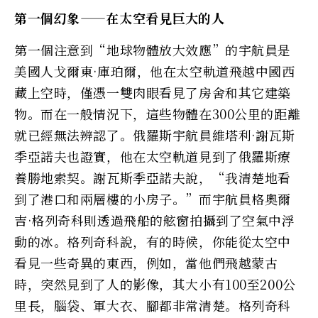
第一個幻象——在太空看見巨大的人
第一個注意到“地球物體放大效應”的宇航員是
美國人戈爾東·庫珀爾，他在太空軌道飛越中國西
藏上空時，僅憑一雙肉眼看見了房舍和其它建築
物。而在一般情況下，這些物體在300公里的距離
就已經無法辨認了。俄羅斯宇航員維塔利·謝瓦斯
季亞諾夫也證實，他在太空軌道見到了俄羅斯療
養勝地索契。謝瓦斯季亞諾夫說，“我清楚地看
到了港口和兩層樓的小房子。”而宇航員格奧爾
吉·格列奇科則透過飛船的舷窗拍攝到了空氣中浮
動的冰。格列奇科說，有的時候，你能從太空中
看見一些奇異的東西，例如，當他們飛越蒙古
時，突然見到了人的影像，其大小有100至200公
里長，腦袋、軍大衣、腳都非常清楚。格列奇科