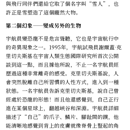
與飛行同伴們還給它取了個名字叫“雪人”，也
許正是雪塑造了這個龐然大物。
第二個幻象——變成另外的生物
宇航員變恐龍不是危言聳聽，它也是宇宙航行中
的奇異現象之一。1995年，宇航試飛員謝爾蓋·克
里切夫斯基在宇宙人類生態國際研究所首次公開
談到這一點，而且據他所說，不止一名宇航員經
歷過這種非常離奇的感受。克里切夫斯基說，人
會突然脫離自己所習慣的人性方式，進入到一種
狀態。一名宇航員告訴克里切夫斯基，說自己曾
經處於恐龍的形態！而且他還感覺到，自己正行
進在某個星球上，翻越峽谷和深淵。宇航員詳細
描述了“自己”的爪子、鱗片、腳趾間的蹼，他
能清晰地感覺到背上的皮膚就像脊骨上豎起的角