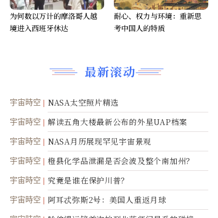
为何数以万计的摩洛哥人越
耐心、权力与环境：重新思
境进入西班牙休达
考中国人的特质
最新滚动
宇宙時空
NASA太空照片精选
宇宙時空
解读五角大楼最新公布的外星UAP档案
宇宙時空
NASA月历展现罕见宇宙景观
宇宙時空
橙县化学品泄漏是否会波及整个南加州？
宇宙時空
究竟是谁在保护川普？
宇宙時空
阿耳忒弥斯2号：美国人重返月球