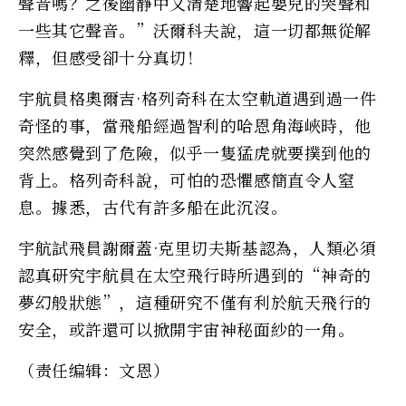
聲音嗎？之後幽靜中又清楚地響起嬰兒的哭聲和
一些其它聲音。”沃爾科夫說，這一切都無從解
釋，但感受卻十分真切！
宇航員格奧爾吉·格列奇科在太空軌道遇到過一件
奇怪的事，當飛船經過智利的哈恩角海峽時，他
突然感覺到了危險，似乎一隻猛虎就要撲到他的
背上。格列奇科說，可怕的恐懼感簡直令人窒
息。據悉，古代有許多船在此沉沒。
宇航試飛員謝爾蓋·克里切夫斯基認為，人類必須
認真研究宇航員在太空飛行時所遇到的“神奇的
夢幻般狀態”，這種研究不僅有利於航天飛行的
安全，或許還可以掀開宇宙神秘面紗的一角。
（责任编辑：文恩）