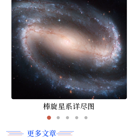
棒旋星系详尽图
更多文章