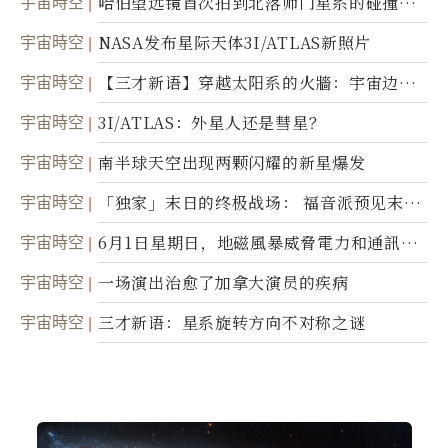
宇宙時空
哈伯望远镜首次拍到北落师门星系的碰撞与
爆炸
宇宙時空
NASA发布星际天体3I/ATLAS新照片
宇宙時空
【三才新语】穿越太阳系的火牆：宇宙边界
新启示
宇宙時空
3I/ATLAS：外星人还是彗星？
宇宙時空
南半球天空出现两颗闪耀的新星爆发
宇宙時空
「独家」末日的终极战场： 福音派预见末
世；希腊僧侣预言以色列的进攻
宇宙時空
6月1日星期日，地磁風暴威脅電力和通訊基
礎設施
宇宙時空
一场演出治愈了加拿大演员的疾病
宇宙時空
三才新语：星系旋转方向不对称之谜