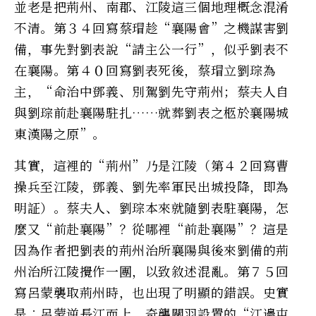
並老是把荊州、南郡、江陵這三個地理概念混淆
不清。第３４回寫蔡瑁趁“襄陽會”之機謀害劉
備，事先對劉表說“請主公一行”，似乎劉表不
在襄陽。第４０回寫劉表死後，蔡瑁立劉琮為
主，“命治中鄧義、別駕劉先守荊州；蔡夫人自
與劉琮前赴襄陽駐扎……就葬劉表之柩於襄陽城
東漢陽之原”。
其實，這裡的“荊州”乃是江陵（第４２回寫曹
操兵至江陵，鄧義、劉先率軍民出城投降，即為
明証）。蔡夫人、劉琮本來就隨劉表駐襄陽，怎
麼又“前赴襄陽”？從哪裡“前赴襄陽”？這是
因為作者把劉表的荊州治所襄陽與後來劉備的荊
州治所江陵攪作一團，以致敘述混亂。第７５回
寫呂蒙襲取荊州時，也出現了明顯的錯誤。史實
是︰呂蒙逆長江而上，奇襲關羽設置的“江邊屯