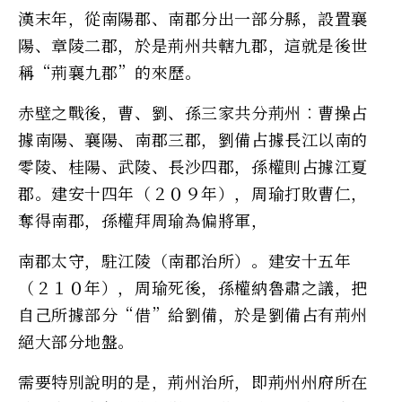
漢末年，從南陽郡、南郡分出一部分縣，設置襄
陽、章陵二郡，於是荊州共轄九郡，這就是後世
稱“荊襄九郡”的來歷。
赤壁之戰後，曹、劉、孫三家共分荊州︰曹操占
據南陽、襄陽、南郡三郡，劉備占據長江以南的
零陵、桂陽、武陵、長沙四郡，孫權則占據江夏
郡。建安十四年（２０９年），周瑜打敗曹仁，
奪得南郡，孫權拜周瑜為偏將軍，
南郡太守，駐江陵（南郡治所）。建安十五年
（２１０年），周瑜死後，孫權納魯肅之議，把
自己所據部分“借”給劉備，於是劉備占有荊州
絕大部分地盤。
需要特別說明的是，荊州治所，即荊州州府所在