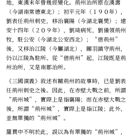
地，東漢末年曾幾經變化。荊州治所原在漢壽
（今湖南常德東北）；初平元年（１９０年），
劉表任荊州刺史，移治襄陽（今湖北襄樊）；建
安十四年（２０９年），劉琦病死，劉備領荊州
牧，駐公安（今湖北公安西北）；“借荊州”
後，又移治江陵（今屬湖北），關羽鎮守荊州，
仍以江陵為駐所。從“借荊州”起，江陵既是荊
州治所，又是南郡治所。
《三國演義》敘述有關荊州的故事時，已是劉表
任荊州刺史之後。因此，在赤壁大戰之前，所謂
“荊州城”，實際上是指襄陽；而在赤壁大戰之
後，所謂“荊州城”，實際上是指江陵；此外，
並無單獨的“荊州城”。
羅貫中不明於此，誤以為有單獨的“荊州城”，