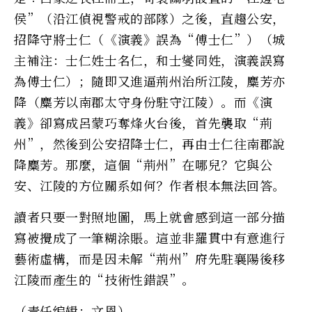
侯”（沿江偵視警戒的部隊）之後，直趨公安，
招降守將士仁（《演義》誤為“傅士仁”）（城
主補注：士仁姓士名仁，和士燮同姓，演義誤寫
為傅士仁）；隨即又進逼荊州治所江陵，麋芳亦
降（麋芳以南郡太守身份駐守江陵）。而《演
義》卻寫成呂蒙巧奪烽火台後，首先襲取“荊
州”，然後到公安招降士仁，再由士仁往南郡說
降麋芳。那麼，這個“荊州”在哪兒？它與公
安、江陵的方位關系如何？作者根本無法回答。
讀者只要一對照地圖，馬上就會感到這一部分描
寫被攪成了一筆糊涂賬。這並非羅貫中有意進行
藝術虛構，而是因未解“荊州”府先駐襄陽後移
江陵而產生的“技術性錯誤”。
（责任编辑：文恩）