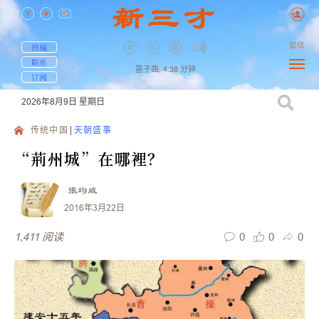
繁体
投稿
联系
笛子曲,
4:38
分钟
订阅
2026年8月9日
星期日
传统中国
天朝盛事
“荊州城”在哪裡？
張均威
2016年3月22日
0
0
0
1,411
阅读