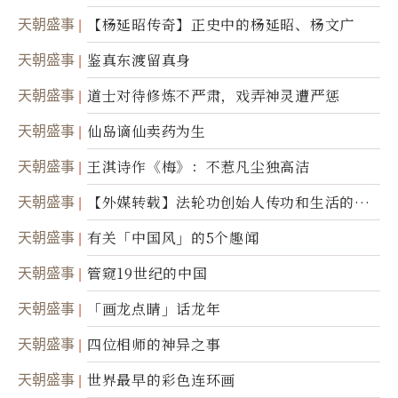
天朝盛事
【杨延昭传奇】正史中的杨延昭、杨文广
天朝盛事
鉴真东渡留真身
天朝盛事
道士对待修炼不严肃，戏弄神灵遭严惩
天朝盛事
仙岛谪仙卖药为生
天朝盛事
王淇诗作《梅》：不惹凡尘独高洁
天朝盛事
【外媒转载】法轮功创始人传功和生活的故
事
天朝盛事
有关「中国风」的5个趣闻
天朝盛事
管窥19世纪的中国
天朝盛事
「画龙点睛」话龙年
天朝盛事
四位相师的神异之事
天朝盛事
世界最早的彩色连环画