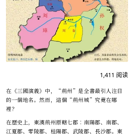
1,411
阅读
在《三國演義》中，“荊州”是全書最引人注目
的一個地名。然而，這個“荊州城”究竟在哪
裡？
在歷史上，東漢荊州原轄七郡︰南陽郡、南郡、
江夏郡、零陵郡、桂陽郡、武陵郡、長沙郡。東