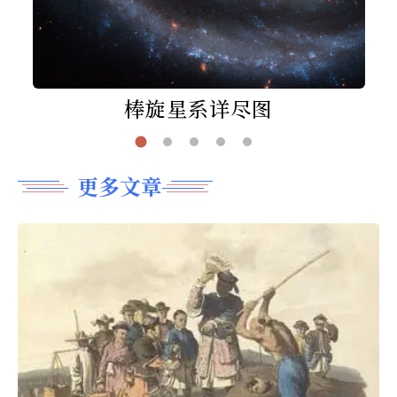
棒旋星系详尽图
更多文章