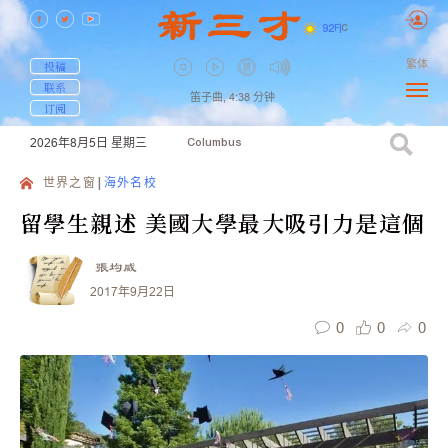
92
F
|
C
繁体
投稿
联系
笛子曲,
4:38
分钟
订阅
2026年8月5日
星期三
Columbus
世界之窗
海外名校
留學生親述 美國大學最大吸引力是這個
張均威
2017年9月22日
0
0
0