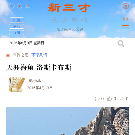
繁体
投稿
联系
笛子曲,
4:38
分钟
订阅
2026年8月9日
星期日
世界之窗
环球风情
天涯海角 洛斯卡布斯
張均威
2016年4月13日
0
0
0