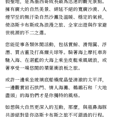
假聖地，是為墨西哥成長最為迅速的觀光景點。
擁有廣大的自然美景、綿延不絕的寬廣沙漠、人
煙罕至的無汙染自然沙灘及溫暖、穩定的氣候，
使洛斯卡布斯成為浪漫之旅、全家出遊與作家避
世桃源的不二之選。
您能從事各類休閒活動，包括賞鯨、滑翔翼、浮
潛、買古董及打高爾夫球等。騎著海上摩托車奔
馳入海、在湛藍的大海上乘坐皮艇乘風破浪，或
著享受一場悠閒的槳葉衝浪板之旅。
或許一邊乘坐玻璃底船橫度晶瑩清澈的太平洋，
一邊觀賞岩石拱門、情人海灘、鵜鶘石和「大地
盡頭」的海豹們才是你獨特的風格。
如想與大自然更深入的互動，那麼，與瓶鼻海豚
共游絕對是你洛斯卡布斯之旅不可錯過的行程。