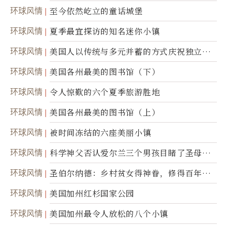
环球风情
至今依然屹立的童话城堡
环球风情
夏季最宜探访的知名迷你小镇
环球风情
美国人以传统与多元并蓄的方式庆祝独立日2
50周年
环球风情
美国各州最美的图书馆（下）
环球风情
令人惊歎的六个夏季旅游胜地
环球风情
美国各州最美的图书馆（上）
环球风情
被时间冻结的六座美丽小镇
环球风情
科学神父否认爱尔兰三个男孩目睹了圣母显
灵
环球风情
圣伯尔纳德：乡村贫女得神眷，修得百年不
腐身
环球风情
美国加州红杉国家公园
环球风情
美国加州最令人放松的八个小镇