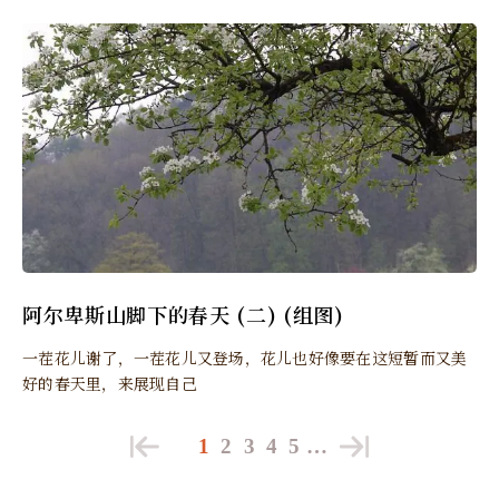
阿尔卑斯山脚下的春天 (二) (组图)
一茬花儿谢了，一茬花儿又登场，花儿也好像要在这短暂而又美
好的春天里，来展现自己
1
2
3
4
5
…