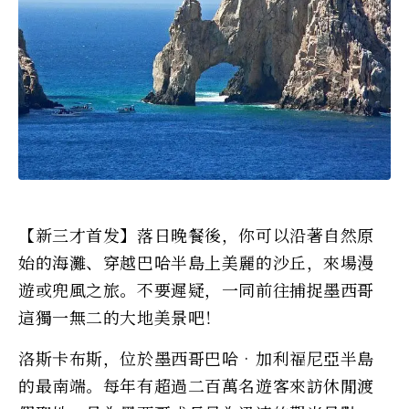
【新三才首发】落日晚餐後，你可以沿著自然原
始的海灘、穿越巴哈半島上美麗的沙丘，來場漫
遊或兜風之旅。不要遲疑，一同前往捕捉墨西哥
這獨一無二的大地美景吧！
洛斯卡布斯，位於墨西哥巴哈‧加利福尼亞半島
的最南端。每年有超過二百萬名遊客來訪休閒渡