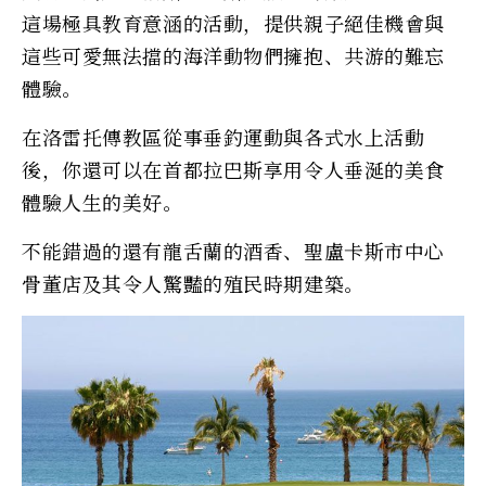
這場極具教育意涵的活動，提供親子絕佳機會與
這些可愛無法擋的海洋動物們擁抱、共游的難忘
體驗。
在洛雷托傳教區從事垂釣運動與各式水上活動
後，你還可以在首都拉巴斯享用令人垂涎的美食
體驗人生的美好。
不能錯過的還有龍舌蘭的酒香、聖盧卡斯市中心
骨董店及其令人驚豔的殖民時期建築。