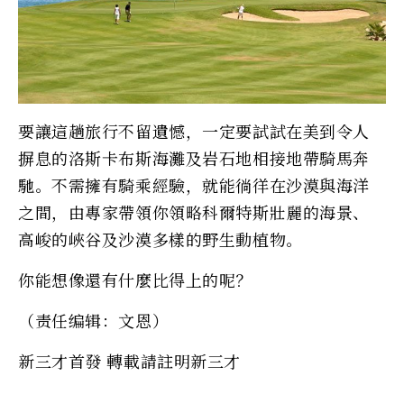
要讓這趟旅行不留遺憾，一定要試試在美到令人
摒息的洛斯卡布斯海灘及岩石地相接地帶騎馬奔
馳。不需擁有騎乘經驗，就能徜徉在沙漠與海洋
之間，由專家帶領你領略科爾特斯壯麗的海景、
高峻的峽谷及沙漠多樣的野生動植物。
你能想像還有什麼比得上的呢？
（责任编辑：文恩）
新三才首發 轉載請註明新三才