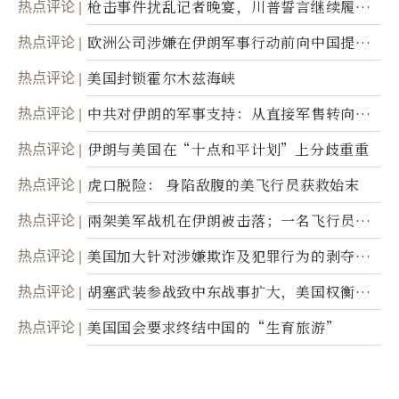
热点评论
枪击事件扰乱记者晚宴，川普誓言继续履行
职责
热点评论
欧洲公司涉嫌在伊朗军事行动前向中国提供
美军基地的卫星图像
热点评论
美国封锁霍尔木兹海峡
热点评论
中共对伊朗的军事支持：从直接军售转向间
接技术转让
热点评论
伊朗与美国在“十点和平计划”上分歧重重
热点评论
虎口脱险： 身陷敌腹的美飞行员获救始末
热点评论
兩架美军战机在伊朗被击落；一名飞行员失
踪
热点评论
美国加大针对涉嫌欺诈及犯罪行为的剥夺公
民权力度
热点评论
胡塞武装参战致中东战事扩大，美国权衡地
面入侵的可能性
热点评论
美国国会要求终结中国的“生育旅游”