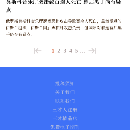
莫斯科音乐厅袭击致百逾人死亡 幕后黑手尚有疑
点
俄罗斯莫斯科音乐厅遭受恐怖攻击导致百余人死亡，虽然激进的
伊斯兰组织「伊斯兰国」声称对攻击负责，但国际对谁是幕后黑
手仍存有疑点。
1
2
3
4
5
…
投稿须知
关于我们
联系我们
三才人注册
三才精品店
免费电子期刊