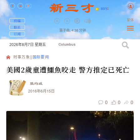
85
F
|
C
繁体
投稿
联系
笛子曲,
4:38
分钟
订阅
2026年8月7日
星期五
Columbus
时事万象
国际要闻
美國2歲童遭鱷魚咬走 警方推定已死亡
張均威
2016年6月15日
0
0
0