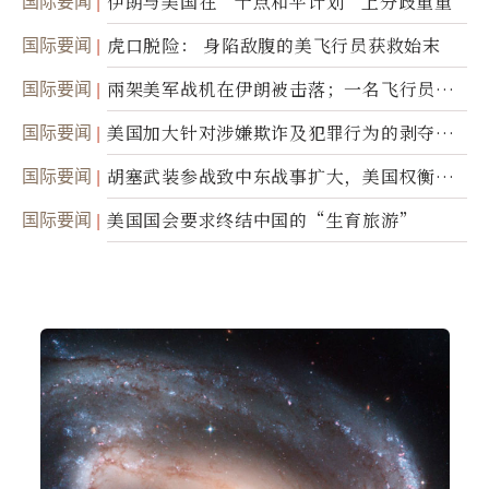
国际要闻
伊朗与美国在“十点和平计划”上分歧重重
国际要闻
虎口脱险： 身陷敌腹的美飞行员获救始末
国际要闻
兩架美军战机在伊朗被击落；一名飞行员失
踪
国际要闻
美国加大针对涉嫌欺诈及犯罪行为的剥夺公
民权力度
国际要闻
胡塞武装参战致中东战事扩大，美国权衡地
面入侵的可能性
国际要闻
美国国会要求终结中国的“生育旅游”