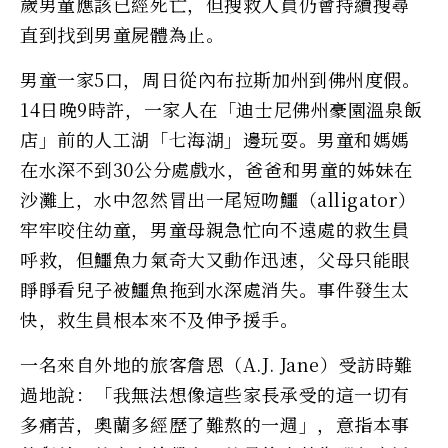
歲男童應該已經死亡，但搜救人員仍會持續搜尋
直到找到男童屍體為止。
男童一家5口，周日從內布拉斯加州到佛州度假。
14日晚9時許，一家人在「迪士尼佛州豪園溫泉飯
店」前的人工湖「七海湖」邊玩耍。男童和媽媽
在水深不到30公分處戲水，爸爸和男童的姊妹在
沙灘上，水中忽然冒出一尾短吻鱷（alligator）
牢牢咬住幼童，男童母親急忙向不遠處的救生員
呼救，但鱷魚力氣奇大又動作迅速，父母只能眼
睜睜看兒子被鱷魚拖到水深處消失。事件發生太
快，救生員根本來不及伸予援手。
一名來自外地的旅客詹恩（A.J. Jane）受訪時難
過地說：「我無法想像這些家長承受的這一切有
多痛苦，奧蘭多經歷了難熬的一週」，意指本事