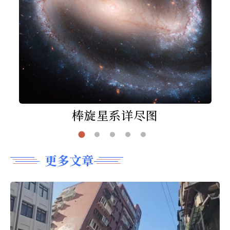
棒旋星系详尽图
更多文章