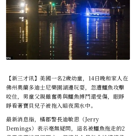
【新三才讯】美國一名2歲幼童，14日晚和家人在
佛州奧蘭多迪士尼樂園湖邊玩耍，忽遭鱷魚攻擊
咬住，男童父親雖奮勇與鱷魚搏鬥還受傷，眼睜
睜看著寶貝兒子被拖入暗夜黑水中。
最新消息指，橘郡警長迪敏思（Jerry
Demings）表示毫無疑問，這名被鱷魚拖走的2