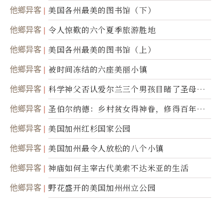
50周年
他鄉异客
美国各州最美的图书馆（下）
他鄉异客
令人惊歎的六个夏季旅游胜地
他鄉异客
美国各州最美的图书馆（上）
他鄉异客
被时间冻结的六座美丽小镇
他鄉异客
科学神父否认爱尔兰三个男孩目睹了圣母显
灵
他鄉异客
圣伯尔纳德：乡村贫女得神眷，修得百年不
腐身
他鄉异客
美国加州红杉国家公园
他鄉异客
美国加州最令人放松的八个小镇
他鄉异客
神庙如何主宰古代美索不达米亚的生活
他鄉异客
野花盛开的美国加州州立公园