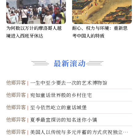
为何数以万计的摩洛哥人越
耐心、权力与环境：重新思
境进入西班牙休达
考中国人的特质
最新滚动
他鄉异客
一生中至少要去一次的艺术博物馆
他鄉异客
宛如童话世界般的乡村住宅
他鄉异客
至今依然屹立的童话城堡
他鄉异客
夏季最宜探访的知名迷你小镇
他鄉异客
美国人以传统与多元并蓄的方式庆祝独立日2