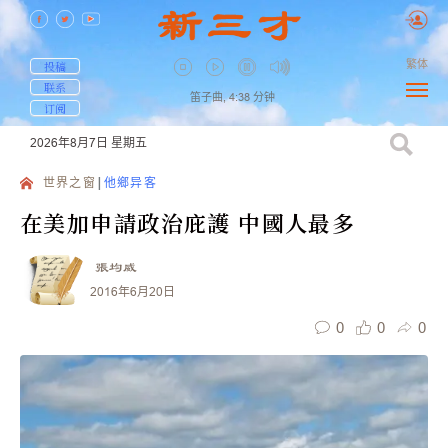
繁体
投稿
联系
笛子曲,
4:38
分钟
订阅
2026年8月7日
星期五
世界之窗
他鄉异客
在美加申請政治庇護 中國人最多
張均威
2016年6月20日
0
0
0