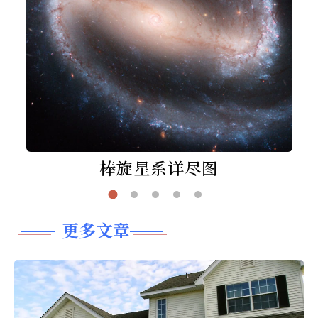
棒旋星系详尽图
更多文章