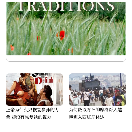
上帝为什么只恢复参孙的力
为何数以万计的摩洛哥人越
量 却没有恢复祂的视力
境进入西班牙休达