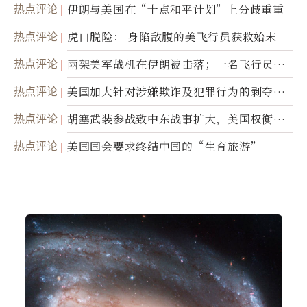
接技术转让
热点评论
伊朗与美国在“十点和平计划”上分歧重重
热点评论
虎口脱险： 身陷敌腹的美飞行员获救始末
热点评论
兩架美军战机在伊朗被击落；一名飞行员失
踪
热点评论
美国加大针对涉嫌欺诈及犯罪行为的剥夺公
民权力度
热点评论
胡塞武装参战致中东战事扩大，美国权衡地
面入侵的可能性
热点评论
美国国会要求终结中国的“生育旅游”