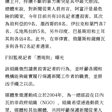
續上升，持續不斷的暴力衝突是其中最大原因。
總體來說，對新聞從業人員而言，阿富汗是最危
險的國家，今年目前共有10名記者遭殺害。其次
為敘利亞的9名、墨西哥的8名、伊拉克和葉門各7
名、瓜地馬拉的5名，另外印度、巴基斯坦和土耳
其則各佔4名。此外，在菲律賓、俄羅斯和薩爾瓦
多則各有2名記者遇害。
FBI監視記者「潛規則」曝光
該組織強烈譴責殺害記者的行為，並呼籲各國和
機構能夠確實履行保護新聞工作者的職責，並將
凶手繩之以法。
媒體象徵運動成立於2004年，為一總部設在日內
瓦的非政府組織（NGO），組織希望通過動員大
眾、媒體和其他團體，共同呼籲保護新聞從業人