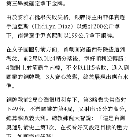
第三舉就確定拿下金牌。
由於黎雅君挺舉失敗失格，銀牌得主由菲律賓選
手迪亞斯（Hidilyn Diaz）以總計200公斤拿
下，南韓選手尹真熙則以199公斤拿下銅牌。
在女子團體射箭方面，首戰面對墨西哥險些遭到
淘汰，前2局以0比4積分落後，幸好順利逆轉勝；
4強對上射箭霸主南韓，不幸以1比5落敗，進入到
關鍵的銅牌戰，3人齊心放鬆，終於展現出應有水
準。
銅牌戰前2局台灣很順利奪下，第3略微失常僅射
下49分，不過關鍵的第4局，又射出56分的高分，
總算擊敗義大利。總教練倪大智說：「這是台灣
奧運射箭史上第1次，在被看好又設定目標的壓力
下，如願完成任務！」