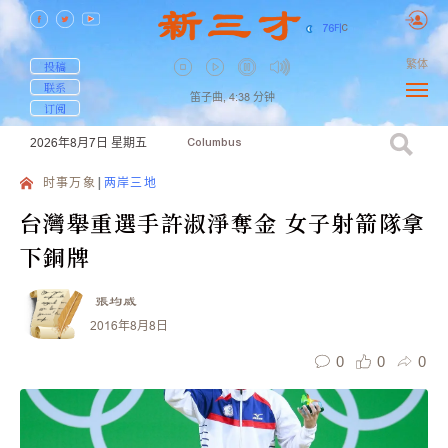
76
F
|
C
繁体
投稿
联系
笛子曲,
4:38
分钟
订阅
2026年8月7日
星期五
Columbus
时事万象
两岸三地
台灣舉重選手許淑淨奪金 女子射箭隊拿
下銅牌
張均威
2016年8月8日
0
0
0