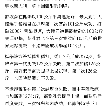
擊敗義大利，拿下團體射箭銅牌。
許淑淨在抓舉以100公斤平奧運紀錄，最大對手大
陸選手黎雅君在抓舉第二次嘗試101公斤成功，打
破2000年雪梨奧運，大陸同袍楊霞締造的100公斤
奧運紀錄，黎雅君也在第三次嘗試向103公斤的世
界紀錄挑戰，不過未能成功舉起104公斤。
挺舉許淑淨採穩扎穩打，從112公斤成功起步，黎
雅君第一次挑戰123公斤失敗，第二次加碼126公
斤，讓許淑淨需要提早上場試舉，第二次126公
斤，也因時間壓迫下失敗。
不過黎雅君在第二次試舉也失敗，而中華隊教練
也加碼到127公斤，逼黎雅君提早上場，而黎雅君
再度失敗，三次挺舉都未成功，也讓許淑淨不用