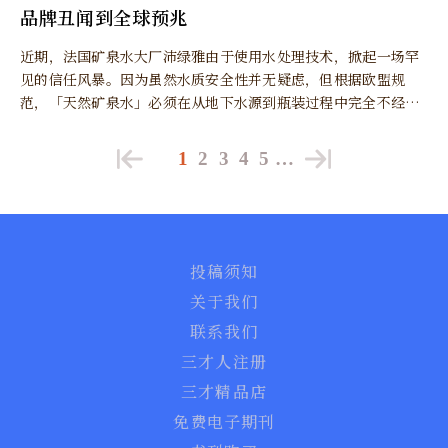
品牌丑闻到全球预兆
近期，法国矿泉水大厂沛绿雅由于使用水处理技术，掀起一场罕
见的信任风暴。因为虽然水质安全性并无疑虑，但根据欧盟规
范，「天然矿泉水」必须在从地下水源到瓶装过程中完全不经改
变，任何过滤处理都会动摇其「天然」标籤的合法性与品牌价
值。
1
2
3
4
5
…
投稿须知
关于我们
联系我们
三才人注册
三才精品店
免费电子期刊