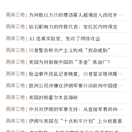
两岸三地
为何数以万计的摩洛哥人越境进入西班牙休
达
两岸三地
钻石影响力的终极代表：安托瓦内特珠宝
两岸三地
AI 逃离实验室，发动了网络攻击
两岸三地
川普警告称共产主义构成“致命威胁”
两岸三地
美国为何制裁中国的“茶壶”炼油厂？
两岸三地
枪击事件扰乱记者晚宴，川普誓言继续履行
职责
两岸三地
欧洲公司涉嫌在伊朗军事行动前向中国提供
美军基地的卫星图像
两岸三地
美国封锁霍尔木兹海峡
两岸三地
中共对伊朗的军事支持：从直接军售转向间
接技术转让
两岸三地
伊朗与美国在“十点和平计划”上分歧重重