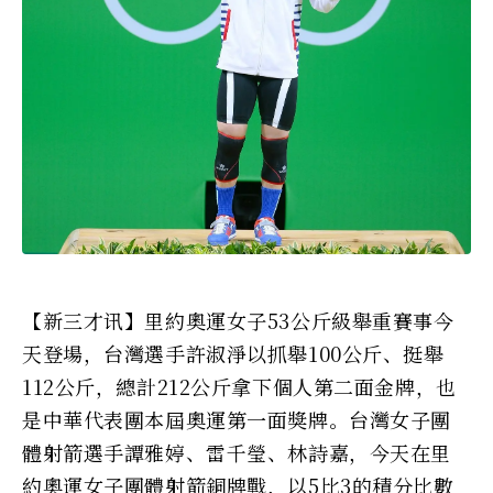
【新三才讯】里約奧運女子53公斤級舉重賽事今
天登場，台灣選手許淑淨以抓舉100公斤、挺舉
112公斤，總計212公斤拿下個人第二面金牌，也
是中華代表團本屆奧運第一面獎牌。台灣女子團
體射箭選手譚雅婷、雷千瑩、林詩嘉，今天在里
約奧運女子團體射箭銅牌戰，以5比3的積分比數