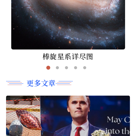
棒旋星系详尽图
更多文章