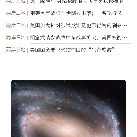
两岸三地
虎口脱险： 身陷敌腹的美飞行员获救始末
两岸三地
兩架美军战机在伊朗被击落；一名飞行员失
踪
两岸三地
美国加大针对涉嫌欺诈及犯罪行为的剥夺公
民权力度
两岸三地
胡塞武装参战致中东战事扩大，美国权衡地
面入侵的可能性
两岸三地
美国国会要求终结中国的“生育旅游”