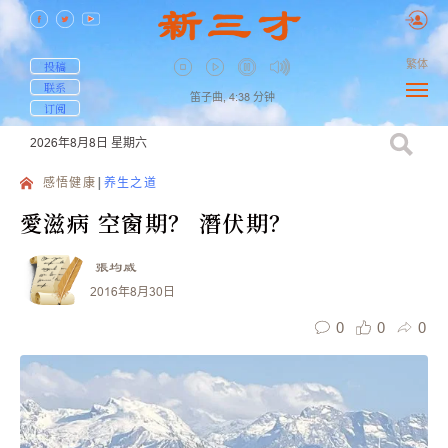
繁体
投稿
联系
笛子曲,
4:38
分钟
订阅
2026年8月8日
星期六
感悟健康
养生之道
愛滋病 空窗期？ 潛伏期？
張均威
2016年8月30日
0
0
0