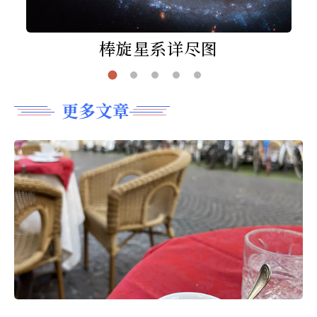
棒旋星系详尽图
更多文章