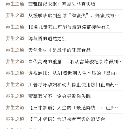
撼
养生之道
西雅图夜未眠：塞翁失马真实版
养生之道
从缓解咳嗽到全球“淘蜜热”：蜂蜜成为健
康产业前沿商品
养生之道
10名儿童死亡可能与新冠疫苗接种有关
养生之道
聪与悟的迥然之别
养生之道
天然食材才是最佳的健康食品
养生之道
当代灵魂的重量——我从宫崎骏纪录片得到的
省思
养生之道
透视泡沫：从AI盛世到人生本质的「黑白一
瞬」
养生之道
川普呼吁孕妇和幼儿停止使用热门止痛药泰
诺
养生之道
萤幕蓝光不一定会导致你失眠
养生之道
【三才新语】人生的「最速降线」：让那道
光，带你滑向自己
养生之道
【三才新语】为迟来者而设的颁奖台