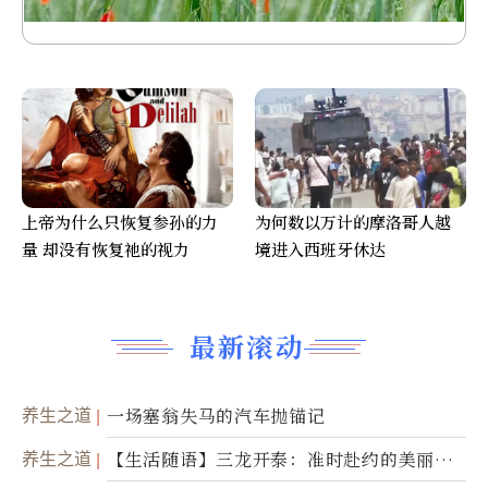
上帝为什么只恢复参孙的力
为何数以万计的摩洛哥人越
量 却没有恢复祂的视力
境进入西班牙休达
最新滚动
养生之道
一场塞翁失马的汽车抛锚记
养生之道
【生活随语】三龙开泰：准时赴约的美丽震