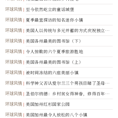
环球风情
至今依然屹立的童话城堡
环球风情
夏季最宜探访的知名迷你小镇
环球风情
美国人以传统与多元并蓄的方式庆祝独立日2
50周年
环球风情
美国各州最美的图书馆（下）
环球风情
令人惊歎的六个夏季旅游胜地
环球风情
美国各州最美的图书馆（上）
环球风情
被时间冻结的六座美丽小镇
环球风情
科学神父否认爱尔兰三个男孩目睹了圣母显
灵
环球风情
圣伯尔纳德：乡村贫女得神眷，修得百年不
腐身
环球风情
美国加州红杉国家公园
环球风情
美国加州最令人放松的八个小镇