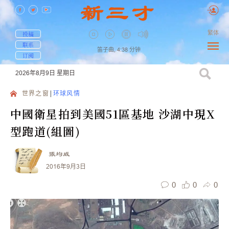
繁体
投稿
联系
笛子曲,
4:38
分钟
订阅
2026年8月9日
星期日
世界之窗
环球风情
中國衛星拍到美國51區基地 沙湖中現X
型跑道(組圖)
張均威
2016年9月3日
0
0
0