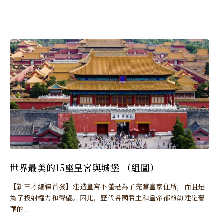
世界最美的15座皇宮與城堡 （組圖）
【新三才編譯首發】建造皇宮不僅是為了充當皇家住所，而且是
為了投射權力和聲望。因此，歷代各國君主和皇帝都紛紛建造奢
華的...