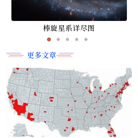
棒旋星系详尽图
更多文章