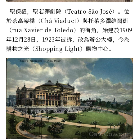
聖保羅，聖若澤劇院（Teatro São José）。位
於茶高架橋（Chá Viaduct）與托萊多澤維爾街
（rua Xavier de Toledo）的街角。始建於1909
年12月28日，1923年被拆，改為辦公大樓，今為
購物之光（Shopping Light）購物中心。