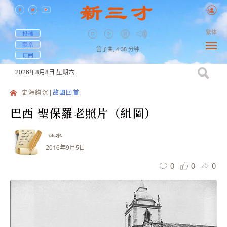
繁体
投稿
联系
笛子曲,
4:38
分钟
订阅
2026年8月8日
星期六
史海鈎沉
故國回首
巴西 聖保羅老照片（組圖）
汪水
2016年9月5日
0
0
0