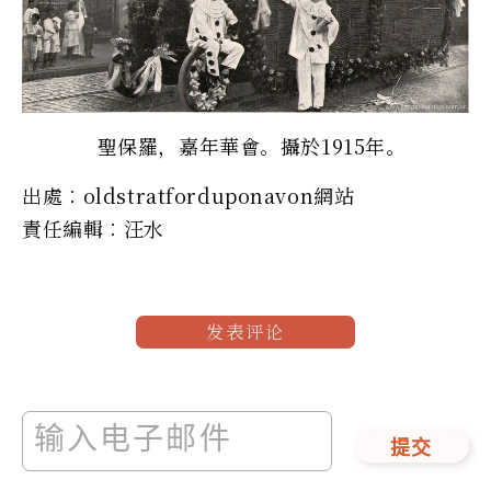
聖保羅，嘉年華會。攝於1915年。
出處︰oldstratforduponavon網站
責任編輯︰汪水
发表评论
提交