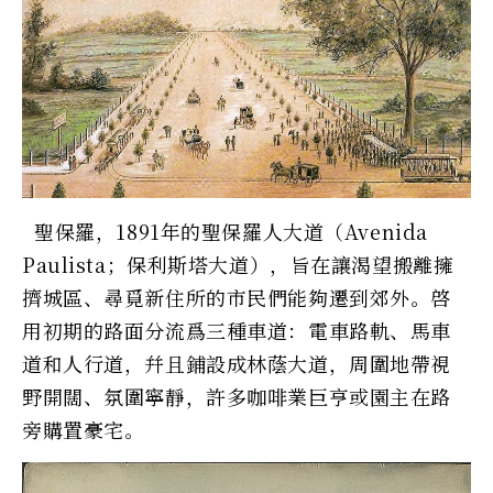
聖保羅，1891年的聖保羅人大道（Avenida
Paulista；保利斯塔大道），旨在讓渴望搬離擁
擠城區、尋覓新住所的市民們能夠遷到郊外。啓
用初期的路面分流爲三種車道：電車路軌、馬車
道和人行道，幷且鋪設成林蔭大道，周圍地帶視
野開闊、氛圍寧靜，許多咖啡業巨亨或園主在路
旁購置豪宅。