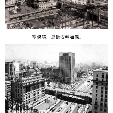
聖保羅，鳥瞰安翰加保。