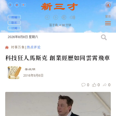
繁体
投稿
联系
笛子曲,
4:38
分钟
订阅
2026年8月8日
星期六
时事万象
热点评论
科技狂人馬斯克 創業經歷如同雲霄飛車
姜啟明
2016年9月6日
0
0
0