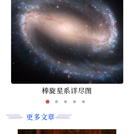
棒旋星系详尽图
更多文章