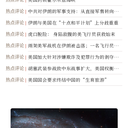
热点评论
中共对伊朗的军事支持：从直接军售转向间
接技术转让
热点评论
伊朗与美国在“十点和平计划”上分歧重重
热点评论
虎口脱险： 身陷敌腹的美飞行员获救始末
热点评论
兩架美军战机在伊朗被击落；一名飞行员失
踪
热点评论
美国加大针对涉嫌欺诈及犯罪行为的剥夺公
民权力度
热点评论
胡塞武装参战致中东战事扩大，美国权衡地
面入侵的可能性
热点评论
美国国会要求终结中国的“生育旅游”