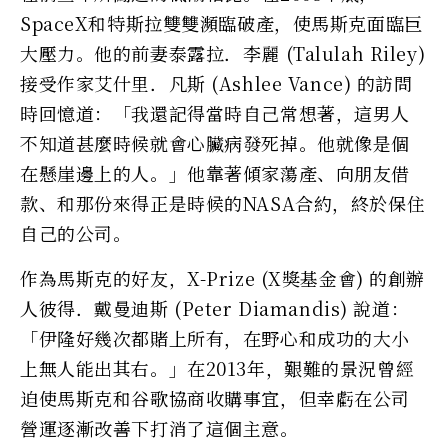
SpaceX和特斯拉雙雙瀕臨破產，使馬斯克面臨巨
大壓力。他的前妻泰露拉．李麗 (Talulah Riley)
接受作家艾什里．凡斯 (Ashlee Vance) 的訪問
時回憶道：「我還記得當時自己常想著，這男人
不知道甚麼時候就會心臟病發死掉。他就像是個
在懸崖邊上的人。」他靠著傾家蕩產、向朋友借
款、和那份來得正是時候的NASA合約，終於保住
自己的公司。
作為馬斯克的好友，X-Prize (X獎基金會) 的創辦
人彼得．戴曼迪斯 (Peter Diamandis) 說道：
「伊隆好幾次都賭上所有，在野心和成功的大小
上無人能出其右。」在2013年，艱難的景況曾經
迫使馬斯克和谷歌協商收購事宜，但幸虧在公司
營運逐漸改善下打消了這個主意。