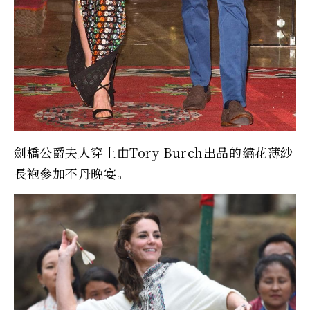
劍橋公爵夫人穿上由Tory Burch出品的繡花薄紗
長袍參加不丹晚宴。