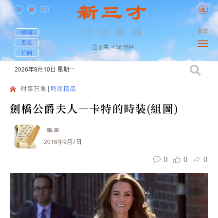
繁体
投稿
联系
笛子曲,
4:38
分钟
订阅
2026年8月10日
星期一
时事万象
時尚精品
劍橋公爵夫人—卡特的時装(組圖)
張鑫
2016年9月7日
0
0
0