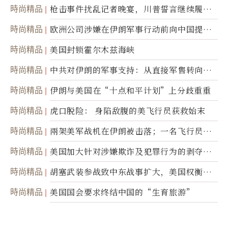
時尚精品
枪击事件扰乱记者晚宴，川普誓言继续履行
职责
時尚精品
欧洲公司涉嫌在伊朗军事行动前向中国提供
美军基地的卫星图像
時尚精品
美国封锁霍尔木兹海峡
時尚精品
中共对伊朗的军事支持：从直接军售转向间
接技术转让
時尚精品
伊朗与美国在“十点和平计划”上分歧重重
時尚精品
虎口脱险： 身陷敌腹的美飞行员获救始末
時尚精品
兩架美军战机在伊朗被击落；一名飞行员失
踪
時尚精品
美国加大针对涉嫌欺诈及犯罪行为的剥夺公
民权力度
時尚精品
胡塞武装参战致中东战事扩大，美国权衡地
面入侵的可能性
時尚精品
美国国会要求终结中国的“生育旅游”