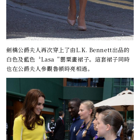
劍橋公爵夫人再次穿上了由L.K. Bennett出品的
白色及藍色〝Lasa“罌粟畫裙子。這套裙子同時
也在公爵夫人參觀魯頓時亮相過。