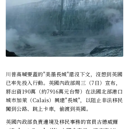
川普高喊要蓋的"美墨長城"還沒下文，沒想到英國
已率先投入行動。英國內政部周三（7日）宣布，
將出資190萬（約7916萬元台幣）在法國北部港口
城市加萊（Calais）興建"長城"，以阻止非法移民
闖到公路、跳上卡車，偷渡到英國。
英國內政部負責邊境及移民事務的官員古德威爾