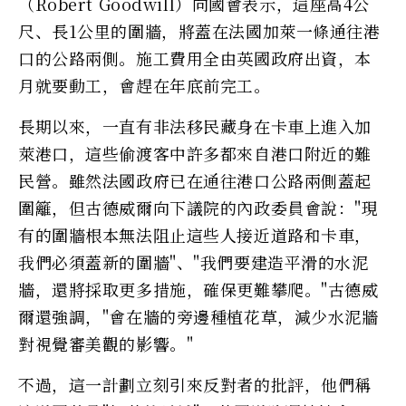
（Robert Goodwill）向國會表示，這座高4公
尺、長1公里的圍牆，將蓋在法國加萊一條通往港
口的公路兩側。施工費用全由英國政府出資，本
月就要動工，會趕在年底前完工。
長期以來，一直有非法移民藏身在卡車上進入加
萊港口，這些偷渡客中許多都來自港口附近的難
民營。雖然法國政府已在通往港口公路兩側蓋起
圍籬，但古德威爾向下議院的內政委員會說："現
有的圍牆根本無法阻止這些人接近道路和卡車，
我們必須蓋新的圍牆"、"我們要建造平滑的水泥
牆，還將採取更多措施，確保更難攀爬。"古德威
爾還強調，"會在牆的旁邊種植花草，減少水泥牆
對視覺審美觀的影響。"
不過，這一計劃立刻引來反對者的批評，他們稱