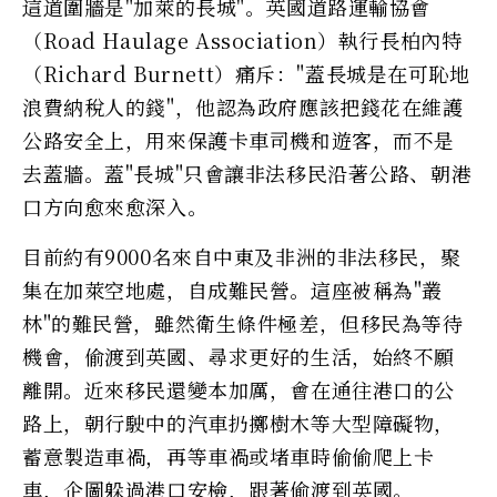
這道圍牆是"加萊的長城"。英國道路運輸協會
（Road Haulage Association）執行長柏內特
（Richard Burnett）痛斥："蓋長城是在可恥地
浪費納稅人的錢"，他認為政府應該把錢花在維護
公路安全上，用來保護卡車司機和遊客，而不是
去蓋牆。蓋"長城"只會讓非法移民沿著公路、朝港
口方向愈來愈深入。
目前約有9000名來自中東及非洲的非法移民，聚
集在加萊空地處，自成難民營。這座被稱為"叢
林"的難民營，雖然衛生條件極差，但移民為等待
機會，偷渡到英國、尋求更好的生活，始終不願
離開。近來移民還變本加厲，會在通往港口的公
路上，朝行駛中的汽車扔擲樹木等大型障礙物，
蓄意製造車禍，再等車禍或堵車時偷偷爬上卡
車，企圖躲過港口安檢，跟著偷渡到英國。