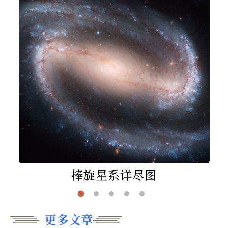
棒旋星系详尽图
更多文章