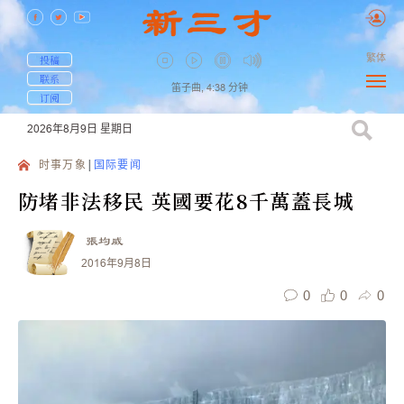
繁体
投稿
联系
笛子曲,
4:38
分钟
订阅
2026年8月9日
星期日
时事万象
国际要闻
防堵非法移民 英國要花8千萬蓋長城
張均威
2016年9月8日
0
0
0