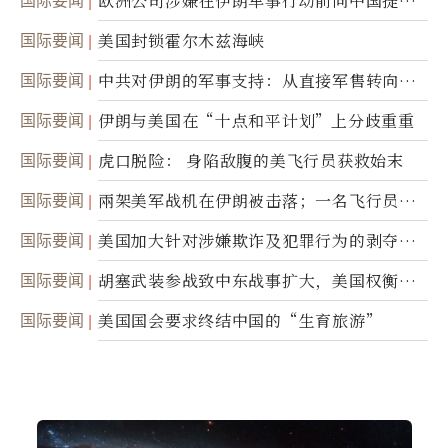
国际要闻
欧洲公司涉嫌在伊朗军事行动前向中国提供
美军基地的卫星图像
国际要闻
美国封锁霍尔木兹海峡
国际要闻
中共对伊朗的军事支持：从直接军售转向间
接技术转让
国际要闻
伊朗与美国在“十点和平计划”上分歧重重
国际要闻
虎口脱险： 身陷敌腹的美飞行员获救始末
国际要闻
兩架美军战机在伊朗被击落；一名飞行员失
踪
国际要闻
美国加大针对涉嫌欺诈及犯罪行为的剥夺公
民权力度
国际要闻
胡塞武装参战致中东战事扩大，美国权衡地
面入侵的可能性
国际要闻
美国国会要求终结中国的“生育旅游”