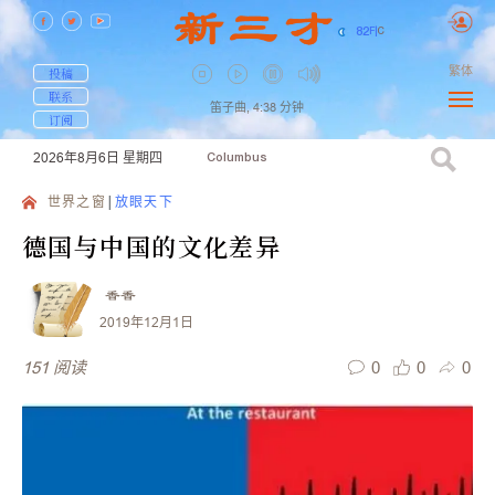
82
F
|
C
繁体
投稿
联系
笛子曲,
4:38
分钟
订阅
2026年8月6日
星期四
Columbus
世界之窗
放眼天下
德国与中国的文化差异
香香
2019年12月1日
0
0
0
151
阅读