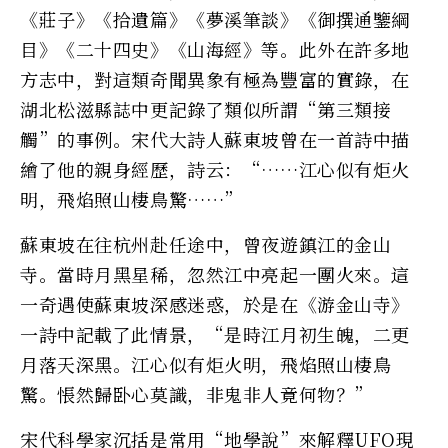
《莊子》《拾遺篇》《夢溪筆談》《御撰通鑒綱
目》《二十四史》《山海經》等。此外在許多地
方志中，對這類奇聞異象有極為豐富的實錄，在
湖北松滋縣誌中更記錄了類似所謂“第三類接
觸”的事例。宋代大詩人蘇東坡曾在一首詩中描
繪了他的親身經歷，詩云：“……江心似有炬火
明，飛焰照山棲鳥驚……”
蘇東坡在往杭州赴任途中，曾夜遊鎮江的金山
寺。當時月黑星稀，忽然江中亮起一團火來。這
一奇遇使蘇東坡深感迷惑，於是在《游金山寺》
一詩中記載了此情景，“是時江月初生魄，二更
月落天深黑。江心似有炬火明，飛焰照山棲鳥
驚。悵然歸卧心莫識，非鬼非人竟何物？”
宋代科學家沉括是常用“地學說”來解釋UFO現