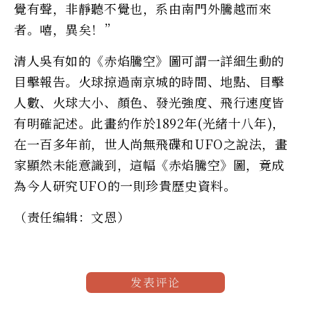
覺有聲，非靜聽不覺也，系由南門外騰越而來
者。嘻，異矣！”
清人吳有如的《赤焰騰空》圖可謂一詳細生動的
目擊報告。火球掠過南京城的時間、地點、目擊
人數、火球大小、顏色、發光強度、飛行速度皆
有明確記述。此畫約作於1892年(光緒十八年)，
在一百多年前，世人尚無飛碟和UFO之說法，畫
家顯然未能意識到，這幅《赤焰騰空》圖，竟成
為今人研究UFO的一則珍貴歷史資料。
（责任编辑：文恩）
发表评论