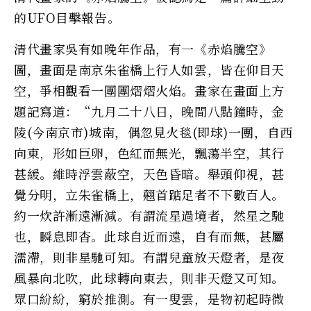
的UFO目擊報告。
清代畫家吳有如晚年作品，有一《赤焰騰空》
圖，畫面是南京朱雀橋上行人如雲，皆在仰目天
空，爭相觀看一團團熠熠火焰。畫家在畫面上方
題記寫道：“九月二十八日，晚間八點鐘時，金
陵(今南京市)城南，偶忽見火毯(即球)一團，自西
向東，形如巨卵，色紅而無光，飄蕩半空，其行
甚緩。維時浮雲蔽空，天色昏暗。舉頭仰視，甚
覺分明，立朱雀橋上，翹首踮足者不下數百人。
約一炊許漸遠漸減。有謂流星過境者，然星之馳
也，瞬息即杳。此球自近而遠，自有而無，甚屬
濡滯，則非星馳可知。有謂兒童放天燈者，是夜
風暴向北吹，此球轉向東去，則非天燈又可知。
眾口紛紛，窮於推測。有一叟雲，是物初起時微