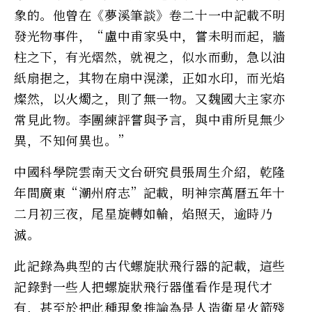
象的。他曾在《夢溪筆談》卷二十一中記載不明
發光物事件，“盧中甫家吳中，嘗未明而起，牆
柱之下，有光熠然，就視之，似水而動，急以油
紙扇挹之，其物在扇中滉漾，正如水印，而光焰
燦然，以火燭之，則了無一物。又魏國大主家亦
常見此物。李團練評嘗與予言，與中甫所見無少
異，不知何異也。”
中國科學院雲南天文台研究員張周生介紹，乾隆
年間廣東“潮州府志”記載，明神宗萬曆五年十
二月初三夜，尾星旋轉如輪，焰照天，逾時乃
滅。
此記錄為典型的古代螺旋狀飛行器的記載，這些
記錄對一些人把螺旋狀飛行器僅看作是現代才
有，甚至於把此種現象推論為是人造衛星火箭殘