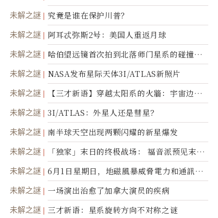
未解之謎
究竟是谁在保护川普？
未解之謎
阿耳忒弥斯2号：美国人重返月球
未解之謎
哈伯望远镜首次拍到北落师门星系的碰撞与
爆炸
未解之謎
NASA发布星际天体3I/ATLAS新照片
未解之謎
【三才新语】穿越太阳系的火牆：宇宙边界
新启示
未解之謎
3I/ATLAS：外星人还是彗星？
未解之謎
南半球天空出现两颗闪耀的新星爆发
未解之謎
「独家」末日的终极战场： 福音派预见末
世；希腊僧侣预言以色列的进攻
未解之謎
6月1日星期日，地磁風暴威脅電力和通訊基
礎設施
未解之謎
一场演出治愈了加拿大演员的疾病
未解之謎
三才新语：星系旋转方向不对称之谜