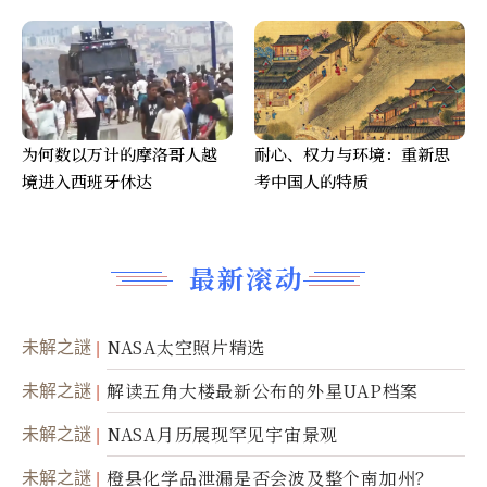
为何数以万计的摩洛哥人越
耐心、权力与环境：重新思
境进入西班牙休达
考中国人的特质
最新滚动
未解之謎
NASA太空照片精选
未解之謎
解读五角大楼最新公布的外星UAP档案
未解之謎
NASA月历展现罕见宇宙景观
未解之謎
橙县化学品泄漏是否会波及整个南加州？