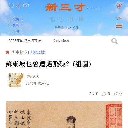
76
F
|
C
繁体
投稿
联系
笛子曲,
4:38
分钟
订阅
2026年8月7日
星期五
Columbus
科学探索
未解之謎
蘇東坡也曾遭遇飛碟？(組圖)
張均威
2016年10月7日
0
0
0