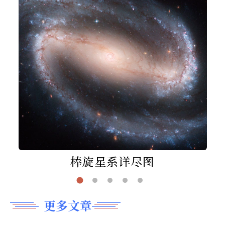
棒旋星系详尽图
更多文章