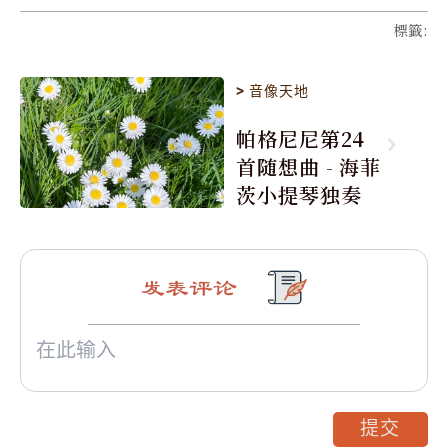
標籤
:
>
音像天地
帕格尼尼第24
首随想曲 - 海菲
茨小提琴独奏
发表评论
提交