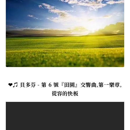
❤♫ 貝多芬 - 第 6 號『田園』交響曲,第一樂章,
從容的快板