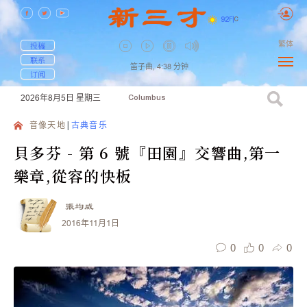
92
F
|
C
繁体
投稿
联系
笛子曲,
4:38
分钟
订阅
2026年8月5日
星期三
Columbus
音像天地
古典音乐
貝多芬 - 第 6 號『田園』交響曲,第一
樂章,從容的快板
張均威
2016年11月1日
0
0
0