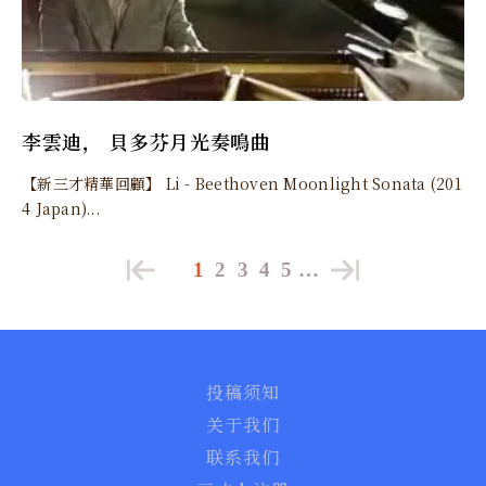
李雲迪， 貝多芬月光奏鳴曲
【新三才精華回顧】 Li - Beethoven Moonlight Sonata (201
4 Japan)...
1
2
3
4
5
…
投稿须知
关于我们
联系我们