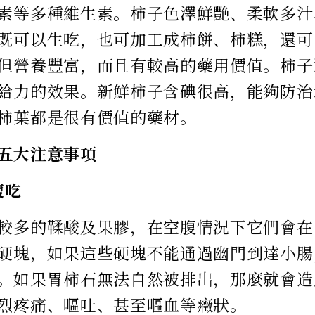
素等多種維生素。柿子色澤鮮艷、柔軟多汁
既可以生吃，也可加工成柿餅、柿糕，還可
但營養豐富，而且有較高的藥用價值。柿子
給力的效果。新鮮柿子含碘很高，能夠防治
柿葉都是很有價值的藥材。
五大注意事項
腹吃
較多的鞣酸及果膠，在空腹情況下它們會在
硬塊，如果這些硬塊不能通過幽門到達小腸
。如果胃柿石無法自然被排出，那麼就會造
烈疼痛、嘔吐、甚至嘔血等癥狀。