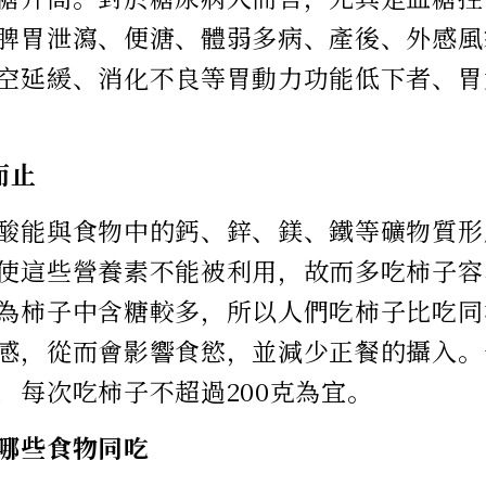
脾胃泄瀉、便溏、體弱多病、產後、外感風
空延緩、消化不良等胃動力功能低下者、胃
而止
酸能與食物中的鈣、鋅、鎂、鐵等礦物質形
使這些營養素不能被利用，故而多吃柿子容
為柿子中含糖較多，所以人們吃柿子比吃同
感，從而會影響食慾，並減少正餐的攝入。
，每次吃柿子不超過200克為宜。
哪些食物同吃