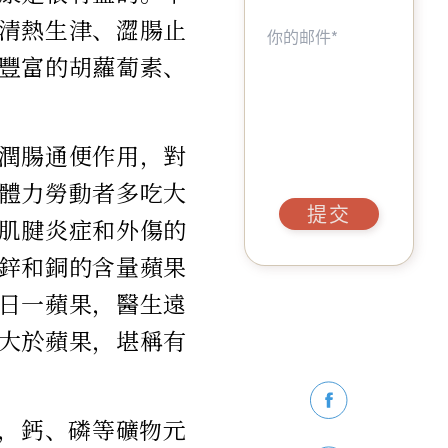
清熱生津、澀腸止
豐富的胡蘿蔔素、
潤腸通便作用，對
體力勞動者多吃大
提交
肌腱炎症和外傷的
鋅和銅的含量蘋果
日一蘋果，醫生遠
大於蘋果，堪稱有
維，鈣、磷等礦物元