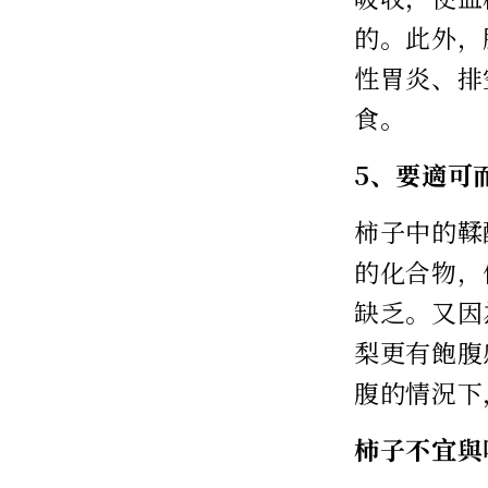
的。此外，
性胃炎、排
食。
5、要適可
柿子中的鞣
的化合物，
缺乏。又因
梨更有飽腹
腹的情況下
柿子不宜與