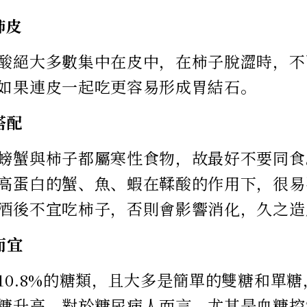
柿皮
酸絕大多數集中在皮中，在柿子脫澀時，不
如果連皮一起吃更容易形成胃結石。
搭配
螃蟹與柿子都屬寒性食物，故最好不要同食
高蛋白的蟹、魚、蝦在鞣酸的作用下，很易
酒後不宜吃柿子，否則會影響消化，久之造
而宜
10.8%的糖類，且大多是簡單的雙糖和單
糖升高。對於糖尿病人而言，尤其是血糖控