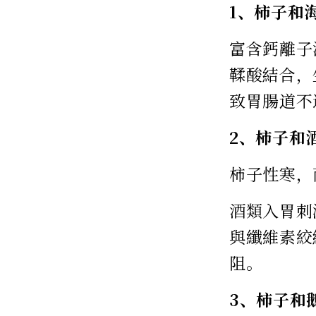
1、柿子和
富含鈣離子
鞣酸結合，
致胃腸道不
2、柿子和
柿子性寒，
酒類入胃刺
與纖維素絞
阻。
3、柿子和