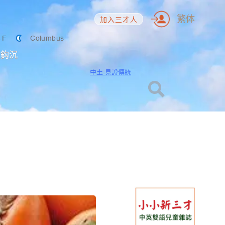
繁体
加入三才人
6
F
Columbus
海鈎沉
中土 見證傳統