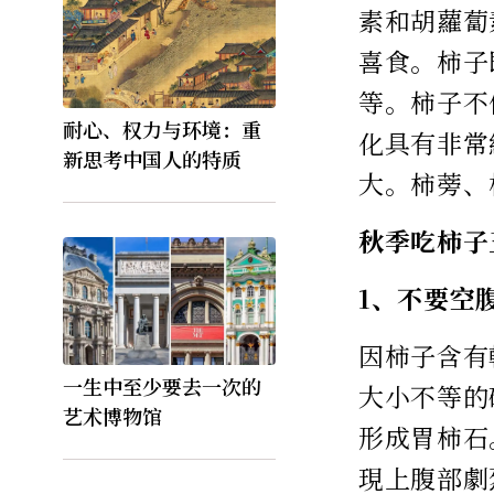
素和胡蘿蔔
喜食。柿子
等。柿子不
耐心、权力与环境：重
化具有非常
新思考中国人的特质
大。柿蒡、
秋季吃柿子
1、不要空
因柿子含有
一生中至少要去一次的
大小不等的
艺术博物馆
形成胃柿石
現上腹部劇