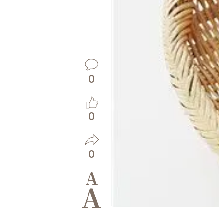
0
0
0
A
A