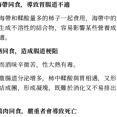
海帶同食，導致胃腸道不適
海帶和鞣酸量多的柿子一起食用，海帶中的
生成不溶性的結合物，容易影響某些營養成
適。
酒同食，造成腸道梗阻
而酒味辛微苦，性大熱有毒。
激腸道分泌增多，柿中鞣酸與胃相遇，又形
結成團，形成凝塊，既難於消化又不易排出
鵝肉同食，嚴重者會導致死亡