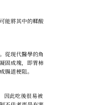
可能將其中的鞣酸
。從現代醫學的角
凝固成塊，即胃柿
成腸道梗阻。
糖，因此吃後很易被
制不佳者更是有害