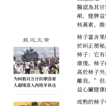
醫認為其甘
痢、健脾益
核黃素、維
柿子富含果
最近文章
於糾正便秘
柿子：它有
康復。柿子
高於柿子外
为何数以万计的摩洛哥
離我。”但
人越境进入西班牙休达
益心臟健康
成熟的柿子