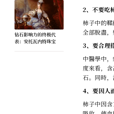
2、不要吃
柿子中的鞣
全部脫盡，
钻石影响力的终极代
表：安托瓦内特珠宝
3、要合理
中醫學中，
度來看，含
石。同時，
4、要因人
柿子中因含
吸收，使血