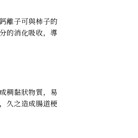
鈣離子可與柿子的
分的消化吸收，導
成稠黏狀物質，易
，久之造成腸道梗