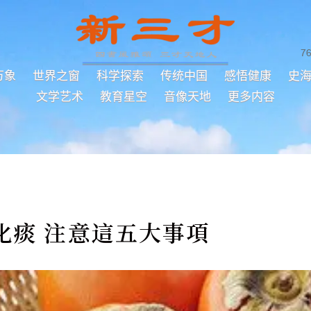
7
万象
世界之窗
科学探索
传统中国
感悟健康
史
文学艺术
教育星空
音像天地
更多内容
化痰 注意這五大事項