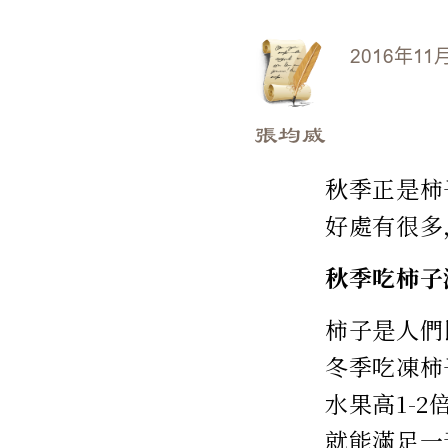
2016年11
張均威
秋季正是柿
好處有很多
秋季吃柿子
柿子是人們
冬季吃凍柿
水果高1-
就能滿足一