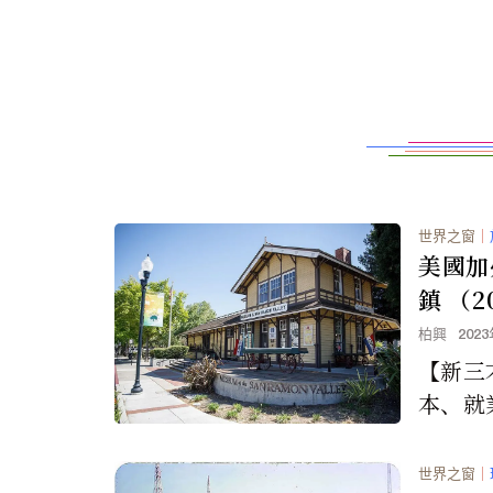
世界之窗
｜
美國加
鎮 （2
柏興
202
【新三
本、就
校、房
在哪裡
世界之窗
｜