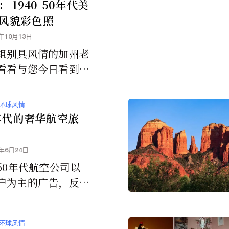
往都是排在優先考...
 1940-50年代美
风貌彩色照
4年10月13日
组别具风情的加州老
看看与您今日看到的
何不同？
环球风情
0年代的奢华航空旅
4年6月24日
960年代航空公司以
户为主的广告，反映
高消费群的客户搭乘
都是西装革履、穿着
环球风情
式的，已经奢华的餐