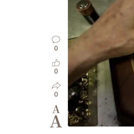
0
0
0
A
A