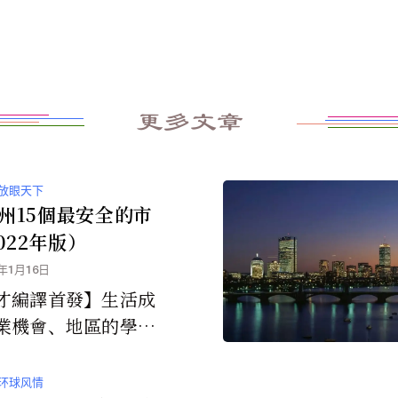
更多文章
放眼天下
州15個最安全的市
022年版）
3年1月16日
才編譯首發】生活成
業機會、地區的學
價都是決定你想居住
的重要因素。但是犯
环球风情