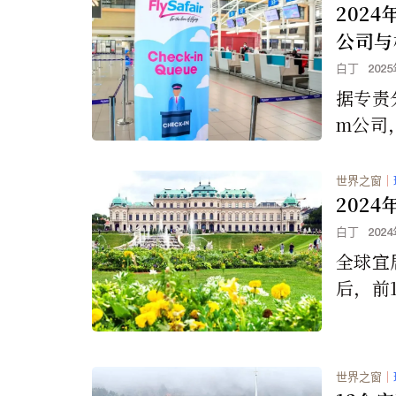
202
饮。
公司与
白丁
202
据专责分
m公司
度排名
的航空
世界之窗
｜
202
白丁
202
全球宜
后，前
动，但
多伦多
导致基
世界之窗
｜
此从前