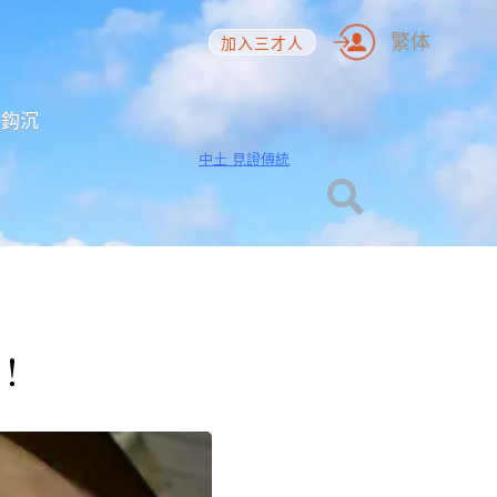
繁体
加入三才人
海鈎沉
中土 見證傳統
間！