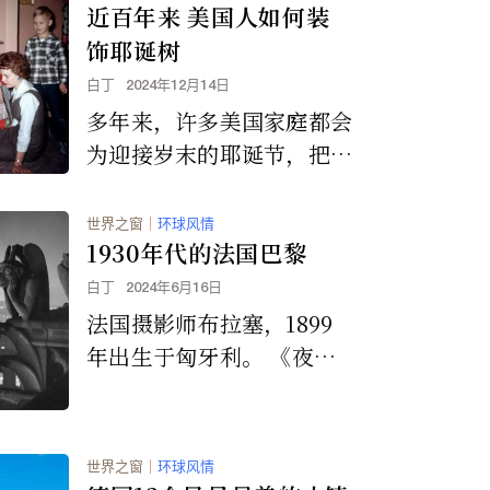
近百年来 美国人如何装
饰耶诞树
白丁
2024年12月14日
多年来，许多美国家庭都会
为迎接岁末的耶诞节，把家
里的大厅进行一番装饰。回
顾一下过去几年，美国人是
世界之窗
｜
环球风情
如何为耶诞装饰房屋的。
1930年代的法国巴黎
白丁
2024年6月16日
法国摄影师布拉塞，1899
年出生于匈牙利。 《夜巴
黎》是他的第一本摄影集，
他也被认为是20世纪最伟
大的摄影师之一。
世界之窗
｜
环球风情