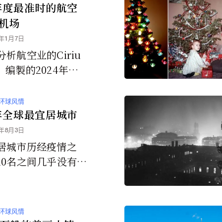
4年度最准时的航空
机场
5年1月7日
析航空业的Ciriu
，编製的2024年年
，列出了准点率最高
公司和机场。
环球风情
4年全球最宜居城市
4年8月3日
居城市历经疫情之
10名之间几乎没有波
只有一个城市除外：
，由于住房危机加剧
础设施得分下降，因
环球风情
10名中跌出。没有新