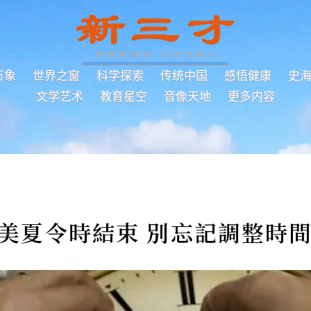
万象
世界之窗
科学探索
传统中国
感悟健康
史
文学艺术
教育星空
音像天地
更多内容
北美夏令時結束 別忘記調整時