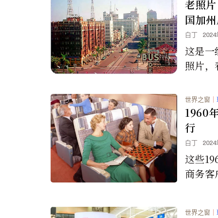
罪率往
老照片：
国加州
白丁
202
这是一
照片，
加州有
世界之窗
｜
196
行
白丁
202
这些1
商务客
出这些
飞机也
世界之窗
｜
十分正