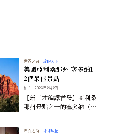
口、高收入中位数和低贫困
率，以及许多最昂贵的住
宅。
世界之窗
｜
放眼天下
美國亞利桑那州 塞多納1
2個最佳景點
柏興
2023年2月27日
【新三才編譯首發】亞利桑
那州景點之一的塞多納（S
edona）以其非凡的岩層而
聞名，坐落在一個令人驚嘆
世界之窗
｜
环球风情
的地方，許多人認...